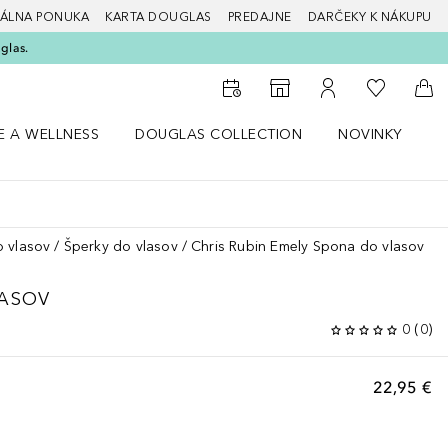
ÁLNA PONUKA
KARTA DOUGLAS
PREDAJNE
DARČEKY K NÁKUPU
glas.
Do môjho 
Do vyhľadávača predajní
Do môjho účtu
Do 
E A WELLNESS
DOUGLAS COLLECTION
NOVINKY
S
 menu Zdravie a wellness
Otvorte menu Douglas Collection
Otvorte menu No
O
 vlasov
Šperky do vlasov
Chris Rubin Emely Spona do vlasov
LASOV
0
(
0
)
22,95 €