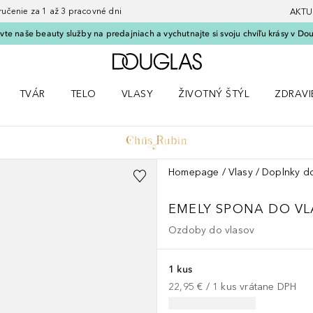
nie za 1 až 3 pracovné dni
AKTU
vte naše beauty služby na predajniach a vychutnajte si svoju chvíľu krásy v Dou
Domov
TVÁR
TELO
VLASY
ŽIVOTNÝ ŠTÝL
ZDRAVI
menu Líčenie
Otvorte menu Tvár
Otvorte menu Telo
Otvorte menu Vlasy
Otvorte menu Životný štýl
Otvorte
Homepage
Vlasy
Doplnky do
EMELY SPONA DO V
Ozdoby do vlasov
1 kus
22,95 €
 / 
1
kus
vrátane DPH