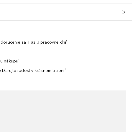
doručenie za 1 až 3 pracovné dni¹
u nákupu¹
 Darujte radosť v krásnom balení¹