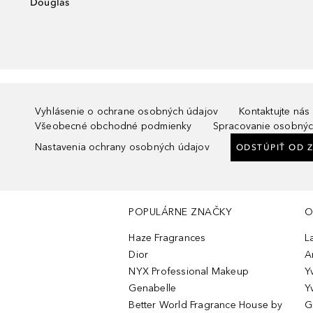
Douglas
Vyhlásenie o ochrane osobných údajov
Kontaktujte nás
Všeobecné obchodné podmienky
Spracovanie osobnýc
Nastavenia ochrany osobných údajov
ODSTÚPIŤ OD 
POPULÁRNE ZNAČKY
O
Haze Fragrances
L
Dior
A
NYX Professional Makeup
Y
Genabelle
Y
Better World Fragrance House by
G