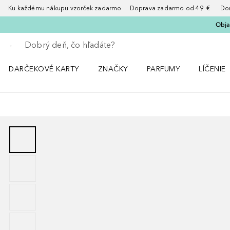
Ku každému nákupu vzorček zadarmo Doprava zadarmo od 49 € Doruče
Obja
Choď späť
Vykonajte vyhľadávanie
DARČEKOVÉ KARTY
ZNAČKY
PARFUMY
LÍČENIE
Otvorte menu ZNAČKY
Otvorte menu Parfumy
Otvorte 