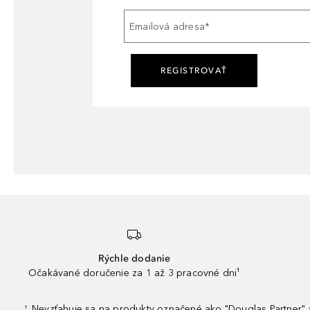
Emailová adresa
*
REGISTROVAŤ
Rýchle dodanie
Očakávané doručenie za 1 až 3 pracovné dni¹
Nevzťahuje sa na produkty označené ako "Douglas Partner" a
¹