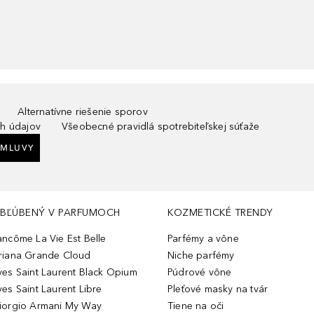
Alternatívne riešenie sporov
h údajov
Všeobecné pravidlá spotrebiteľskej súťaže
ZMLUVY
BĽÚBENÝ V PARFUMOCH
KOZMETICKÉ TRENDY
ancôme La Vie Est Belle
Parfémy a vône
riana Grande Cloud
Niche parfémy
ves Saint Laurent Black Opium
Púdrové vône
ves Saint Laurent Libre
Pleťové masky na tvár
iorgio Armani My Way
Tiene na oči