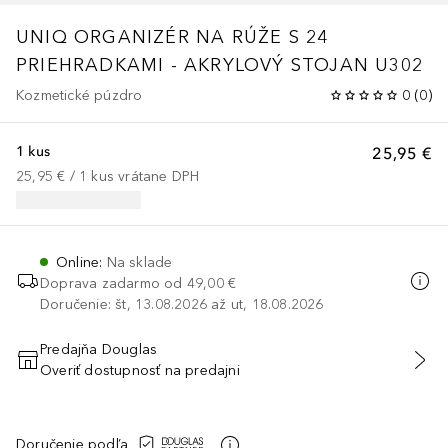
UNIQ ORGANIZÉR NA RÚŽE S 24
PRIEHRADKAMI - AKRYLOVÝ STOJAN U302
Kozmetické púzdro
0
(
0
)
1 kus
25,95 €
25,95 €
 / 
1
kus
vrátane DPH
Online
:
Na sklade
Doprava zadarmo od
49,00 €
Doručenie: št, 13.08.2026 až ut, 18.08.2026
Predajňa Douglas
Overiť dostupnosť na predajni
PRIDAŤ DO KOŠÍKA
Doručenie podľa