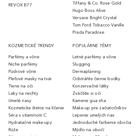
Tiffany & Co. Rose Gold
REVOX B77
Hugo Boss Alive
Versace Bright Crystal
Tom Ford Tobacco Vanille
Prada Paradoxe
KOZMETICKÉ TRENDY
POPULÁRNE TÉMY
Parfémy a vône
Letné parfémy a vône
Niche parfémy
Slugging
Púdrové vône
Dermaplaning
Pleťové masky na tvár
Odstráňte čierne bodky
Tiene na oči
Konzervačné látky
Laky na nechty
Zväčšite si oči
Umelé riasy
Kamene gua sha
Kozmeticke štetce na líčenie
Make-up pre začiatočníkov
Séra s vitamínom C
Lepenie umelých rias
Hydratačné make-upy
Jednoduché farbenie obočia
Rúže
Mýdlo na obočí