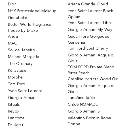
Dior
Ariana Grande Cloud
NYX Professional Makeup
Yves Saint Laurent Black
Opium
Genabelle
Yves Saint Laurent Libre
Better World Fragrance
Giorgio Armani My Way
House by Drake
Anua
Gucci Flora Gorgeous
Gardenia
MAC
Tom Ford Lost Cherry
Sol de Janeiro
Giorgio Armani Acqua di
Maison Margiela
Gioia
The Ordinary
TOM FORD Private Blend
Kérastase
Bitter Peach
Morphe
Carolina Herrera Good Girl
Tom Ford
Giorgio Armani Acqua di
Yves Saint Laurent
Gioia
Giorgio Armani
Lancôme Idôle
Rituals
Chloé NOMADE
Revox
Giorgio Armani Sì
Lancôme
Valentino Born In Roma
Donna
Dr. Jart+