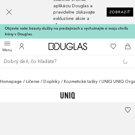
[navigation.slideout.screenreader]
aplikáciu Douglas a
pravidelne získavajte
ZOBRAZIŤ
exkluzívne akcie a
zľavy
Objavte naše beauty služby na predajniach a vychutnajte si svoju chvíľu
krásy v Douglas.
Domov
Do môjho 
Otvoriť menu
Do môjho účtu
Do 
Menu
Choď späť
Vykonajte vyhľadávanie
Homepage
Líčenie
Doplnky
Kozmetické tašky
UNIQ UNIQ Organ