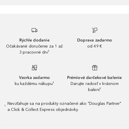
Rýchle dodanie
Doprava zadarmo
Očakávané doručenie za 1 až
od 49 €
3 pracovné dni¹
Vzorka zadarmo
Prémiové darčekové balenie
ku každému nákupu¹
Darujte radosť v krásnom
balení¹
Nevzťahuje sa na produkty označené ako "Douglas Partner"
¹
a Click & Collect Express objednávky.