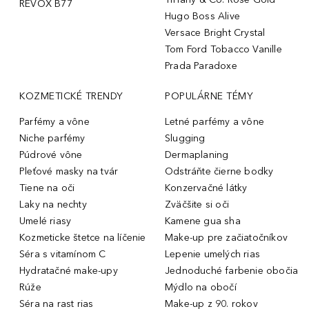
REVOX B77
Hugo Boss Alive
Versace Bright Crystal
Tom Ford Tobacco Vanille
Prada Paradoxe
KOZMETICKÉ TRENDY
POPULÁRNE TÉMY
Parfémy a vône
Letné parfémy a vône
Niche parfémy
Slugging
Púdrové vône
Dermaplaning
Pleťové masky na tvár
Odstráňte čierne bodky
Tiene na oči
Konzervačné látky
Laky na nechty
Zväčšite si oči
Umelé riasy
Kamene gua sha
Kozmeticke štetce na líčenie
Make-up pre začiatočníkov
Séra s vitamínom C
Lepenie umelých rias
Hydratačné make-upy
Jednoduché farbenie obočia
Rúže
Mýdlo na obočí
Séra na rast rias
Make-up z 90. rokov