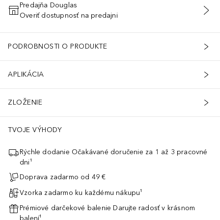
Predajňa Douglas
Overiť dostupnosť na predajni
PRIDAŤ DO KOŠÍKA
PODROBNOSTI O PRODUKTE
APLIKÁCIA
ZLOŽENIE
TVOJE VÝHODY
Rýchle dodanie Očakávané doručenie za 1 až 3 pracovné
dni¹
Doprava zadarmo od 49 €
Vzorka zadarmo ku každému nákupu¹
Prémiové darčekové balenie Darujte radosť v krásnom
balení¹