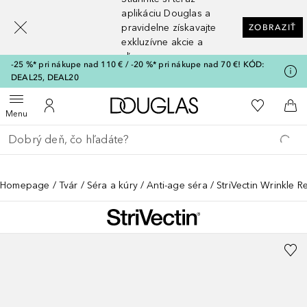
[navigation.slideout.screenreader]
aplikáciu Douglas a
pravidelne získavajte
ZOBRAZIŤ
exkluzívne akcie a
zľavy
-25 %* pri nákupe nad 110 € / -20 %* pri nákupe nad 70 €! KÓD:
DEAL25, DEAL20
Domov
Do môjho 
Otvoriť menu
Do môjho účtu
Do 
Menu
Choď späť
Vykonajte vyhľadávanie
Homepage
Tvár
Séra a kúry
Anti-age séra
StriVectin Wrinkle 