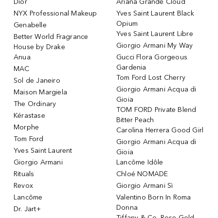
Dior
Ariana Grande Cloud
NYX Professional Makeup
Yves Saint Laurent Black
Opium
Genabelle
Yves Saint Laurent Libre
Better World Fragrance
Giorgio Armani My Way
House by Drake
Anua
Gucci Flora Gorgeous
Gardenia
MAC
Tom Ford Lost Cherry
Sol de Janeiro
Giorgio Armani Acqua di
Maison Margiela
Gioia
The Ordinary
TOM FORD Private Blend
Kérastase
Bitter Peach
Morphe
Carolina Herrera Good Girl
Tom Ford
Giorgio Armani Acqua di
Yves Saint Laurent
Gioia
Giorgio Armani
Lancôme Idôle
Rituals
Chloé NOMADE
Revox
Giorgio Armani Sì
Lancôme
Valentino Born In Roma
Donna
Dr. Jart+
Tiffany & Co. Rose Gold