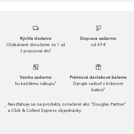
Rýchle dodanie
Doprava zadarmo
Očakávané doručenie za 1 až
od 49 €
3 pracovné dni¹
Vzorka zadarmo
Prémiové darčekové balenie
ku každému nákupu¹
Darujte radosť v krásnom
balení¹
Nevzťahuje sa na produkty označené ako "Douglas Partner"
¹
a Click & Collect Express objednávky.