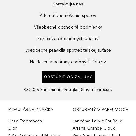
Kontaktujte nás
Alternatívne riešenie sporov
Všeobecné obchodné podmienky
Spracovanie osobných údajov
Všeobecné pravidlá spotrebiteľskej súťaže
Nastavenia ochrany osobných údajov
ODSTÚPIŤ OD ZMLUVY
©
2026
Parfumerie Douglas Slovensko s.r.o.
POPULÁRNE ZNAČKY
OBĽÚBENÝ V PARFUMOCH
Haze Fragrances
Lancôme La Vie Est Belle
Dior
Ariana Grande Cloud
NYX Professional Makeup
Yves Saint Laurent Black