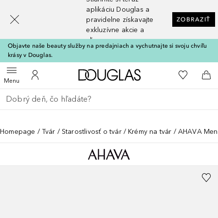
[navigation.slideout.screenreader]
aplikáciu Douglas a
pravidelne získavajte
ZOBRAZIŤ
exkluzívne akcie a
zľavy
Objavte naše beauty služby na predajniach a vychutnajte si svoju chvíľu
krásy v Douglas.
Domov
Do môjho 
Otvoriť menu
Do môjho účtu
Do 
Menu
Choď späť
Vykonajte vyhľadávanie
Homepage
Tvár
Starostlivosť o tvár
Krémy na tvár
AHAVA Men A