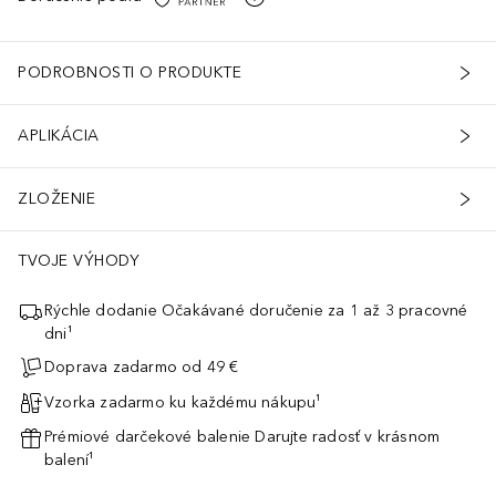
licylic Acid, 1,2-Hexanediol, Ascorbyl Palmitate, Creatine, Capryly
PODROBNOSTI O PRODUKTE
APLIKÁCIA
ZLOŽENIE
TVOJE VÝHODY
Rýchle dodanie Očakávané doručenie za 1 až 3 pracovné
dni¹
Doprava zadarmo od 49 €
Vzorka zadarmo ku každému nákupu¹
Prémiové darčekové balenie Darujte radosť v krásnom
balení¹