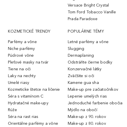
Versace Bright Crystal
Tom Ford Tobacco Vanille
Prada Paradoxe
KOZMETICKÉ TRENDY
POPULÁRNE TÉMY
Parfémy a vône
Letné parfémy a vône
Niche parfémy
Slugging
Púdrové vône
Dermaplaning
Pleťové masky na tvár
Odstráňte čierne bodky
Tiene na oči
Konzervačné látky
Laky na nechty
Zväčšite si oči
Umelé riasy
Kamene gua sha
Kozmeticke štetce na líčenie
Make-up pre začiatočníkov
Séra s vitamínom C
Lepenie umelých rias
Hydratačné make-upy
Jednoduché farbenie obočia
Rúže
Mýdlo na obočí
Séra na rast rias
Make-up z 90. rokov
Orientálne parfémy a vône
Make-up z 80. rokov