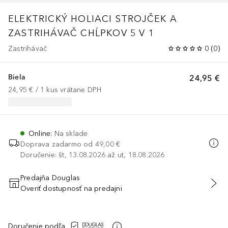
ELEKTRICKÝ HOLIACI STROJČEK A
ZASTRIHÁVAČ CHĹPKOV 5 V 1
Zastrihávač
0
(
0
)
Biela
24,95 €
24,95 €
 / 
1
kus
vrátane DPH
Online
:
Na sklade
Doprava zadarmo od
49,00 €
Doručenie: št, 13.08.2026 až ut, 18.08.2026
Predajňa Douglas
Overiť dostupnosť na predajni
PRIDAŤ DO KOŠÍKA
Doručenie podľa