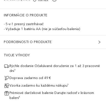
INFORMÁCIE O PRODUKTE
5-v-1 presný zastrihávač
Vyžaduje 1 batériu AA (nie je súčasťou balenia)
PODROBNOSTI O PRODUKTE
TVOJE VÝHODY
Rýchle dodanie Očakávané doručenie za 1 až 3 pracovné
dni¹
Doprava zadarmo od 49 €
Vzorka zadarmo ku každému nákupu¹
Prémiové darčekové balenie Darujte radosť v krásnom
balení¹