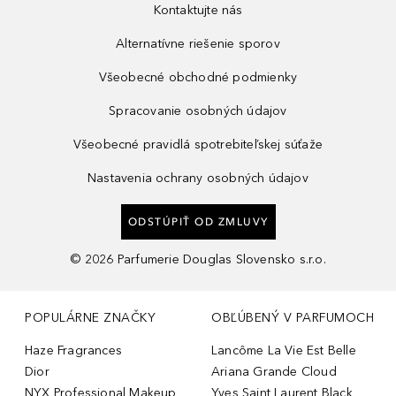
Kontaktujte nás
Alternatívne riešenie sporov
Všeobecné obchodné podmienky
Spracovanie osobných údajov
Všeobecné pravidlá spotrebiteľskej súťaže
Nastavenia ochrany osobných údajov
ODSTÚPIŤ OD ZMLUVY
©
2026
Parfumerie Douglas Slovensko s.r.o.
POPULÁRNE ZNAČKY
OBĽÚBENÝ V PARFUMOCH
Haze Fragrances
Lancôme La Vie Est Belle
Dior
Ariana Grande Cloud
NYX Professional Makeup
Yves Saint Laurent Black