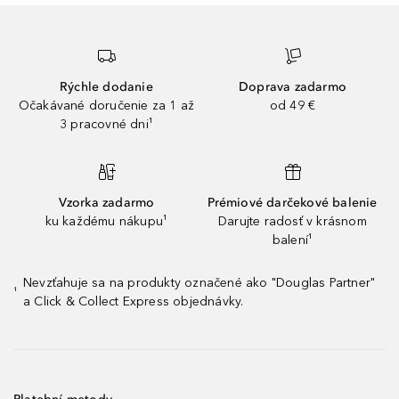
Rýchle dodanie
Doprava zadarmo
Očakávané doručenie za 1 až
od 49 €
3 pracovné dni¹
Vzorka zadarmo
Prémiové darčekové balenie
ku každému nákupu¹
Darujte radosť v krásnom
balení¹
Nevzťahuje sa na produkty označené ako "Douglas Partner"
¹
a Click & Collect Express objednávky.