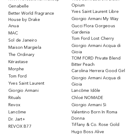
Opium
Genabelle
Yves Saint Laurent Libre
Better World Fragrance
Giorgio Armani My Way
House by Drake
Anua
Gucci Flora Gorgeous
Gardenia
MAC
Tom Ford Lost Cherry
Sol de Janeiro
Giorgio Armani Acqua di
Maison Margiela
Gioia
The Ordinary
TOM FORD Private Blend
Kérastase
Bitter Peach
Morphe
Carolina Herrera Good Girl
Tom Ford
Giorgio Armani Acqua di
Yves Saint Laurent
Gioia
Giorgio Armani
Lancôme Idôle
Rituals
Chloé NOMADE
Revox
Giorgio Armani Sì
Lancôme
Valentino Born In Roma
Donna
Dr. Jart+
Tiffany & Co. Rose Gold
REVOX B77
Hugo Boss Alive