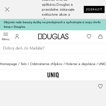
[navigation.slideout.screenreader]
aplikáciu Douglas a
pravidelne získavajte
ZOBRAZIŤ
exkluzívne akcie a
zľavy
Objavte naše beauty služby na predajniach a vychutnajte si svoju chvíľu
krásy v Douglas.
Domov
Do môjho 
Otvoriť menu
Do môjho účtu
Do 
Menu
Choď späť
Vykonajte vyhľadávanie
Homepage
Telo
Odstránenie chĺpkov
Holenie a depilácia
UNIQ