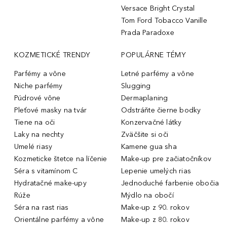
Versace Bright Crystal
Tom Ford Tobacco Vanille
Prada Paradoxe
KOZMETICKÉ TRENDY
POPULÁRNE TÉMY
Parfémy a vône
Letné parfémy a vône
Niche parfémy
Slugging
Púdrové vône
Dermaplaning
Pleťové masky na tvár
Odstráňte čierne bodky
Tiene na oči
Konzervačné látky
Laky na nechty
Zväčšite si oči
Umelé riasy
Kamene gua sha
Kozmeticke štetce na líčenie
Make-up pre začiatočníkov
Séra s vitamínom C
Lepenie umelých rias
Hydratačné make-upy
Jednoduché farbenie obočia
Rúže
Mýdlo na obočí
Séra na rast rias
Make-up z 90. rokov
Orientálne parfémy a vône
Make-up z 80. rokov