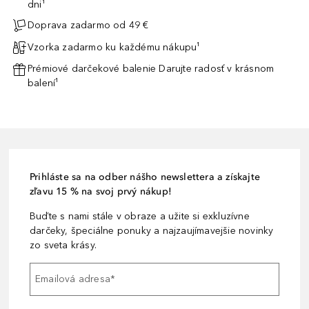
dni¹
Doprava zadarmo od 49 €
Vzorka zadarmo ku každému nákupu¹
Prémiové darčekové balenie Darujte radosť v krásnom
balení¹
Prihláste sa na odber nášho newslettera a získajte
zľavu 15 % na svoj prvý nákup!
Buďte s nami stále v obraze a užite si exkluzívne
darčeky, špeciálne ponuky a najzaujímavejšie novinky
zo sveta krásy.
Emailová adresa
*