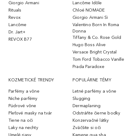
Giorgio Armani
Lancôme Idôle
Rituals
Chloé NOMADE
Revox
Giorgio Armani Sì
Lancôme
Valentino Born In Roma
Donna
Dr. Jart+
Tiffany & Co. Rose Gold
REVOX B77
Hugo Boss Alive
Versace Bright Crystal
Tom Ford Tobacco Vanille
Prada Paradoxe
KOZMETICKÉ TRENDY
POPULÁRNE TÉMY
Parfémy a vône
Letné parfémy a vône
Niche parfémy
Slugging
Púdrové vône
Dermaplaning
Pleťové masky na tvár
Odstráňte čierne bodky
Tiene na oči
Konzervačné látky
Laky na nechty
Zväčšite si oči
Umelé riasy
Kamene gua sha