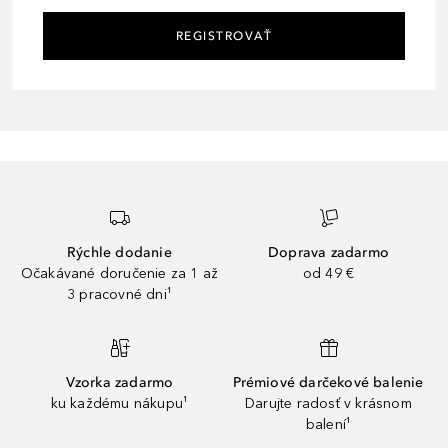
REGISTROVAŤ
Rýchle dodanie
Doprava zadarmo
Očakávané doručenie za 1 až
od 49 €
3 pracovné dni¹
Vzorka zadarmo
Prémiové darčekové balenie
ku každému nákupu¹
Darujte radosť v krásnom
balení¹