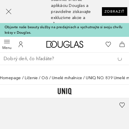
[navigation.slideout.screenreader]
aplikáciu Douglas a
pravidelne získavajte
ZOBRAZIŤ
exkluzívne akcie a
zľavy
Objavte naše beauty služby na predajniach a vychutnajte si svoju chvíľu
krásy v Douglas.
Domov
Do môjho 
Otvoriť menu
Do môjho účtu
Do 
Menu
Choď späť
Vykonajte vyhľadávanie
Homepage
Líčenie
Oči
Umelé mihalnice
UNIQ NO. 839 Umelé m