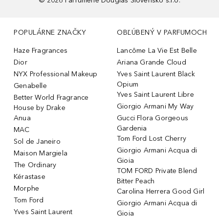
©
2026
Parfumerie Douglas Slovensko s.r.o.
POPULÁRNE ZNAČKY
OBĽÚBENÝ V PARFUMOCH
Haze Fragrances
Lancôme La Vie Est Belle
Dior
Ariana Grande Cloud
NYX Professional Makeup
Yves Saint Laurent Black
Opium
Genabelle
Yves Saint Laurent Libre
Better World Fragrance
Giorgio Armani My Way
House by Drake
Anua
Gucci Flora Gorgeous
Gardenia
MAC
Tom Ford Lost Cherry
Sol de Janeiro
Giorgio Armani Acqua di
Maison Margiela
Gioia
The Ordinary
TOM FORD Private Blend
Kérastase
Bitter Peach
Morphe
Carolina Herrera Good Girl
Tom Ford
Giorgio Armani Acqua di
Yves Saint Laurent
Gioia