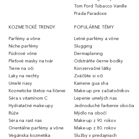
Tom Ford Tobacco Vanille
Prada Paradoxe
KOZMETICKÉ TRENDY
POPULÁRNE TÉMY
Parfémy a vône
Letné parfémy a vône
Niche parfémy
Slugging
Púdrové vône
Dermaplaning
Pleťové masky na tvár
Odstráňte čierne bodky
Tiene na oči
Konzervačné látky
Laky na nechty
Zväčšite si oči
Umelé riasy
Kamene gua sha
Kozmeticke štetce na líčenie
Make-up pre začiatočníkov
Séra s vitamínom C
Lepenie umelých rias
Hydratačné make-upy
Jednoduché farbenie obočia
Rúže
Mýdlo na obočí
Séra na rast rias
Make-up z 90. rokov
Orientálne parfémy a vône
Make-up z 80. rokov
Vegánska kozmetika
Služby v predajniach