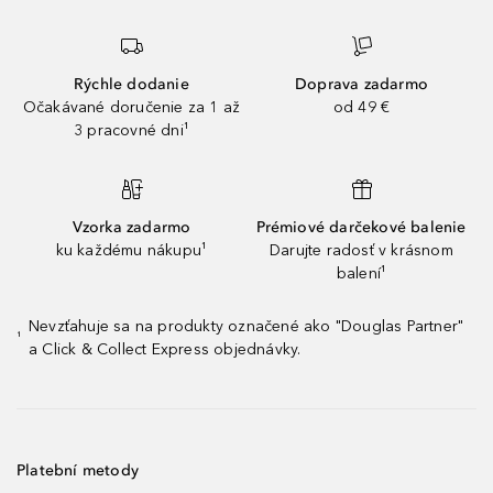
Rýchle dodanie
Doprava zadarmo
Očakávané doručenie za 1 až
od 49 €
3 pracovné dni¹
Vzorka zadarmo
Prémiové darčekové balenie
ku každému nákupu¹
Darujte radosť v krásnom
balení¹
Nevzťahuje sa na produkty označené ako "Douglas Partner"
¹
a Click & Collect Express objednávky.
Platební metody