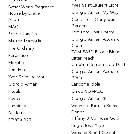
Yves Saint Laurent Libre
Better World Fragrance
Giorgio Armani My Way
House by Drake
Anua
Gucci Flora Gorgeous
Gardenia
MAC
Tom Ford Lost Cherry
Sol de Janeiro
Giorgio Armani Acqua di
Maison Margiela
Gioia
The Ordinary
TOM FORD Private Blend
Kérastase
Bitter Peach
Morphe
Carolina Herrera Good Girl
Tom Ford
Giorgio Armani Acqua di
Yves Saint Laurent
Gioia
Giorgio Armani
Lancôme Idôle
Rituals
Chloé NOMADE
Revox
Giorgio Armani Sì
Lancôme
Valentino Born In Roma
Donna
Dr. Jart+
Tiffany & Co. Rose Gold
REVOX B77
Hugo Boss Alive
Versace Bright Crystal