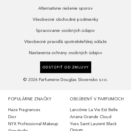
Alternatívne riešenie sporov
Všeobecné obchodné podmienky
Spracovanie osobných údajov
Všeobecné pravidlá spotrebiteľskej súťaže
Nastavenia ochrany osobných údajov
ODSTÚPIŤ OD ZMLUVY
©
2026
Parfumerie Douglas Slovensko s.r.o.
POPULÁRNE ZNAČKY
OBĽÚBENÝ V PARFUMOCH
Haze Fragrances
Lancôme La Vie Est Belle
Dior
Ariana Grande Cloud
NYX Professional Makeup
Yves Saint Laurent Black
Opium
Genabelle