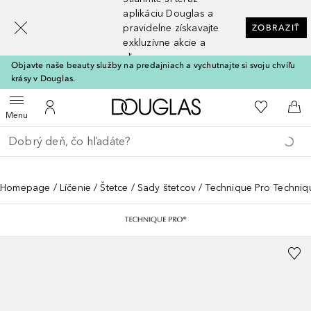
[navigation.slideout.screenreader]
aplikáciu Douglas a
pravidelne získavajte
ZOBRAZIŤ
exkluzívne akcie a
zľavy
Objavte naše beauty služby na predajniach a vychutnajte si svoju chvíľu
krásy v Douglas.
Domov
Do môjho 
Otvoriť menu
Do môjho účtu
Do 
Menu
Choď späť
Vykonajte vyhľadávanie
Homepage
Líčenie
Štetce
Sady štetcov
Technique Pro Techniq