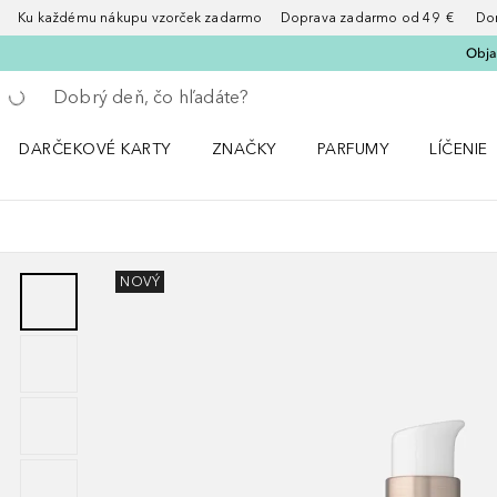
Ku každému nákupu vzorček zadarmo Doprava zadarmo od 49 € Doruče
Obja
Choď späť
Vykonajte vyhľadávanie
DARČEKOVÉ KARTY
ZNAČKY
PARFUMY
LÍČENIE
Otvorte menu ZNAČKY
Otvorte menu Parfumy
Otvorte 
NOVÝ