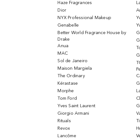
Haze Fragrances
L
Dior
A
NYX Professional Makeup
Y
Genabelle
Y
Better World Fragrance House by
G
Drake
G
Anua
T
MAC
G
Sol de Janeiro
T
Maison Margiela
P
The Ordinary
C
Kérastase
G
Morphe
L
Tom Ford
C
Yves Saint Laurent
G
Giorgio Armani
V
Rituals
T
Revox
H
Lancôme
V