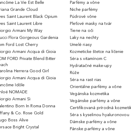
ancôme La Vie Est Belle
Parfémy a vône
riana Grande Cloud
Niche parfémy
ves Saint Laurent Black Opium
Púdrové vône
ves Saint Laurent Libre
Pleťové masky na tvár
iorgio Armani My Way
Tiene na oči
ucci Flora Gorgeous Gardenia
Laky na nechty
om Ford Lost Cherry
Umelé riasy
iorgio Armani Acqua di Gioia
Kozmeticke štetce na líčenie
OM FORD Private Blend Bitter
Séra s vitamínom C
each
Hydratačné make-upy
arolina Herrera Good Girl
Rúže
iorgio Armani Acqua di Gioia
Séra na rast rias
ancôme Idôle
Orientálne parfémy a vône
hloé NOMADE
Vegánska kozmetika
iorgio Armani Sì
Vegánske parfémy a vône
alentino Born In Roma Donna
Certifikovaná prírodná kozmeti
iffany & Co. Rose Gold
Séra s kyselinou hyaluronovou
ugo Boss Alive
Dámske parfémy a vône
ersace Bright Crystal
Pánske parfémy a vône