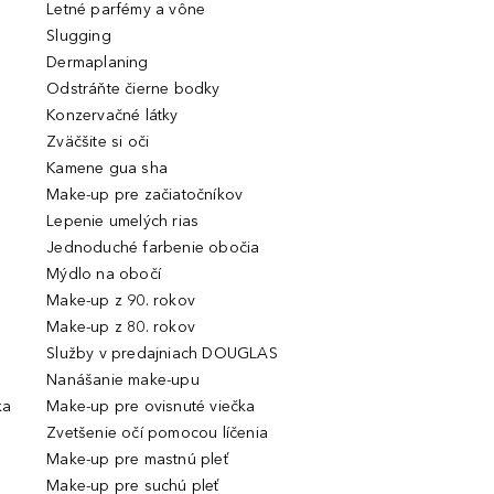
Letné parfémy a vône
Slugging
Dermaplaning
Odstráňte čierne bodky
Konzervačné látky
Zväčšite si oči
Kamene gua sha
Make-up pre začiatočníkov
Lepenie umelých rias
Jednoduché farbenie obočia
Mýdlo na obočí
Make-up z 90. rokov
Make-up z 80. rokov
Služby v predajniach DOUGLAS
Nanášanie make-upu
ka
Make-up pre ovisnuté viečka
Zvetšenie očí pomocou líčenia
Make-up pre mastnú pleť
Make-up pre suchú pleť