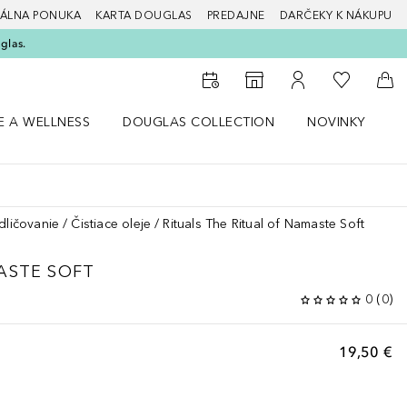
ÁLNA PONUKA
KARTA DOUGLAS
PREDAJNE
DARČEKY K NÁKUPU
glas.
Do môjho 
Do vyhľadávača predajní
Do môjho účtu
Do 
E A WELLNESS
DOUGLAS COLLECTION
NOVINKY
S
 menu Zdravie a wellness
Otvorte menu Douglas Collection
Otvorte menu No
O
dličovanie
Čistiace oleje
Rituals The Ritual of Namaste Soft
ASTE
SOFT
0
(
0
)
19,50 €