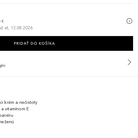
 €
ž st, 12.08.2026
PRIDAŤ DO KOŠÍKA
jni
í krém a nečistoty
e a vitamínom E
bariéru
vieženú