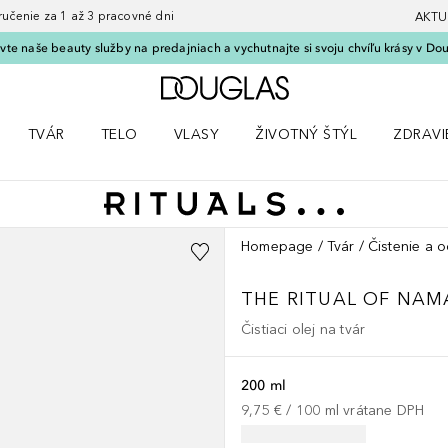
nie za 1 až 3 pracovné dni
AKTU
vte naše beauty služby na predajniach a vychutnajte si svoju chvíľu krásy v Dou
Domov
TVÁR
TELO
VLASY
ŽIVOTNÝ ŠTÝL
ZDRAVI
menu Líčenie
Otvorte menu Tvár
Otvorte menu Telo
Otvorte menu Vlasy
Otvorte menu Životný štýl
Otvorte
Homepage
Tvár
Čistenie a o
THE RITUAL OF NAM
Čistiaci olej na tvár
200 ml
9,75 €
 / 
100
ml
vrátane DPH