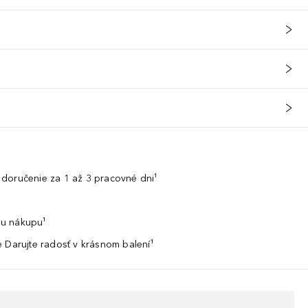
doručenie za 1 až 3 pracovné dni¹
u nákupu¹
 Darujte radosť v krásnom balení¹