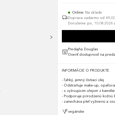
Online
:
Na sklade
Doprava zadarmo od
49,00
Doručenie: po, 10.08.2026 a
Predajňa Douglas
Overiť dostupnosť na preda
INFORMÁCIE O PRODUKTE
ľahký, jemný čistiaci olej
Odstraňuje make-up, opaľovac
s vyživujúcim olejom z kaméli
Podporuje prirodzenú kožnú 
zanecháva pleť vyživenú a os
vegánske