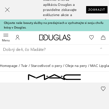
[navigation.slideout.screenreader]
aplikáciu Douglas a
pravidelne získavajte
ZOBRAZIŤ
exkluzívne akcie a
zľavy
Objavte naše beauty služby na predajniach a vychutnajte si svoju chvíľu
krásy v Douglas.
Domov
Do môjho 
Otvoriť menu
Do môjho účtu
Do 
Menu
Choď späť
Vykonajte vyhľadávanie
Homepage
Tvár
Starostlivosť o pery
Oleje na pery
MAC Lipglas