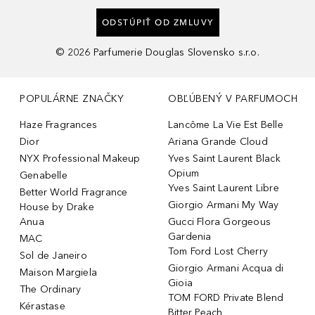
ODSTÚPIŤ OD ZMLUVY
©
2026
Parfumerie Douglas Slovensko s.r.o.
POPULÁRNE ZNAČKY
OBĽÚBENÝ V PARFUMOCH
Haze Fragrances
Lancôme La Vie Est Belle
Dior
Ariana Grande Cloud
NYX Professional Makeup
Yves Saint Laurent Black
Opium
Genabelle
Yves Saint Laurent Libre
Better World Fragrance
Giorgio Armani My Way
House by Drake
Anua
Gucci Flora Gorgeous
Gardenia
MAC
Tom Ford Lost Cherry
Sol de Janeiro
Giorgio Armani Acqua di
Maison Margiela
Gioia
The Ordinary
TOM FORD Private Blend
Kérastase
Bitter Peach