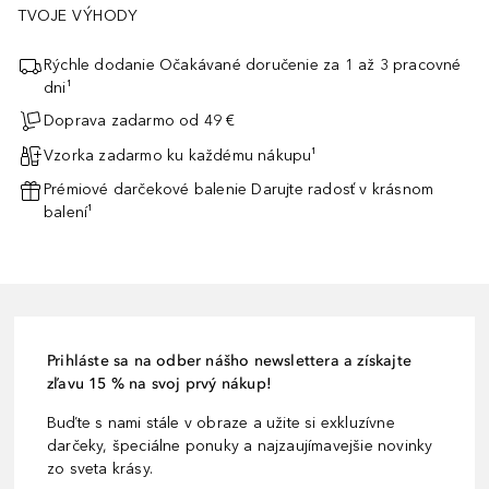
TVOJE VÝHODY
Rýchle dodanie Očakávané doručenie za 1 až 3 pracovné
dni¹
Doprava zadarmo od 49 €
Vzorka zadarmo ku každému nákupu¹
Prémiové darčekové balenie Darujte radosť v krásnom
balení¹
Prihláste sa na odber nášho newslettera a získajte
zľavu 15 % na svoj prvý nákup!
Buďte s nami stále v obraze a užite si exkluzívne
darčeky, špeciálne ponuky a najzaujímavejšie novinky
zo sveta krásy.