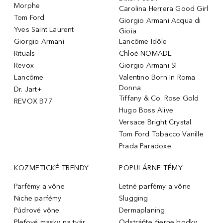
Morphe
Carolina Herrera Good Girl
Tom Ford
Giorgio Armani Acqua di
Yves Saint Laurent
Gioia
Giorgio Armani
Lancôme Idôle
Rituals
Chloé NOMADE
Revox
Giorgio Armani Sì
Lancôme
Valentino Born In Roma
Donna
Dr. Jart+
Tiffany & Co. Rose Gold
REVOX B77
Hugo Boss Alive
Versace Bright Crystal
Tom Ford Tobacco Vanille
Prada Paradoxe
KOZMETICKÉ TRENDY
POPULÁRNE TÉMY
Parfémy a vône
Letné parfémy a vône
Niche parfémy
Slugging
Púdrové vône
Dermaplaning
Pleťové masky na tvár
Odstráňte čierne bodky