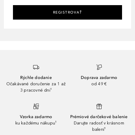
REGISTROVAŤ
Rýchle dodanie
Doprava zadarmo
Očakávané doručenie za 1 až
od 49 €
3 pracovné dni¹
Vzorka zadarmo
Prémiové darčekové balenie
ku každému nákupu¹
Darujte radosť v krásnom
balení¹