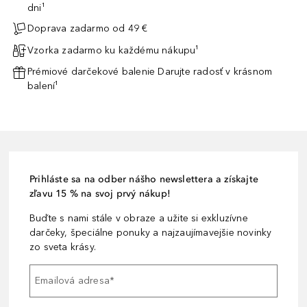
dni¹
Doprava zadarmo od 49 €
Vzorka zadarmo ku každému nákupu¹
Prémiové darčekové balenie Darujte radosť v krásnom
balení¹
Prihláste sa na odber nášho newslettera a získajte
zľavu 15 % na svoj prvý nákup!
Buďte s nami stále v obraze a užite si exkluzívne
darčeky, špeciálne ponuky a najzaujímavejšie novinky
zo sveta krásy.
Emailová adresa
*