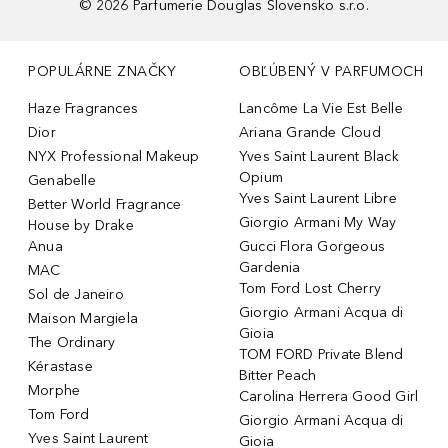
©
2026
Parfumerie Douglas Slovensko s.r.o.
POPULÁRNE ZNAČKY
OBĽÚBENÝ V PARFUMOCH
Haze Fragrances
Lancôme La Vie Est Belle
Dior
Ariana Grande Cloud
NYX Professional Makeup
Yves Saint Laurent Black
Opium
Genabelle
Yves Saint Laurent Libre
Better World Fragrance
Giorgio Armani My Way
House by Drake
Anua
Gucci Flora Gorgeous
Gardenia
MAC
Tom Ford Lost Cherry
Sol de Janeiro
Giorgio Armani Acqua di
Maison Margiela
Gioia
The Ordinary
TOM FORD Private Blend
Kérastase
Bitter Peach
Morphe
Carolina Herrera Good Girl
Tom Ford
Giorgio Armani Acqua di
Yves Saint Laurent
Gioia