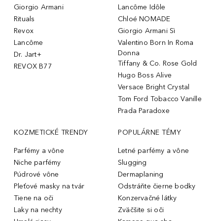
Giorgio Armani
Lancôme Idôle
Rituals
Chloé NOMADE
Revox
Giorgio Armani Sì
Lancôme
Valentino Born In Roma
Donna
Dr. Jart+
Tiffany & Co. Rose Gold
REVOX B77
Hugo Boss Alive
Versace Bright Crystal
Tom Ford Tobacco Vanille
Prada Paradoxe
KOZMETICKÉ TRENDY
POPULÁRNE TÉMY
Parfémy a vône
Letné parfémy a vône
Niche parfémy
Slugging
Púdrové vône
Dermaplaning
Pleťové masky na tvár
Odstráňte čierne bodky
Tiene na oči
Konzervačné látky
Laky na nechty
Zväčšite si oči