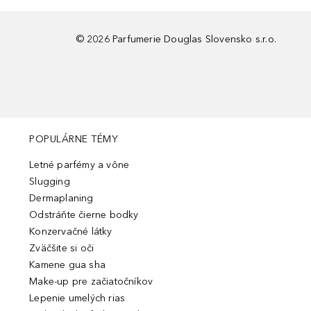
©
2026
Parfumerie Douglas Slovensko s.r.o.
POPULÁRNE TÉMY
Letné parfémy a vône
Slugging
Dermaplaning
Odstráňte čierne bodky
Konzervačné látky
Zväčšite si oči
Kamene gua sha
Make-up pre začiatočníkov
Lepenie umelých rias