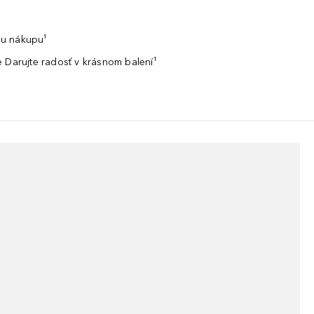
u nákupu¹
 Darujte radosť v krásnom balení¹