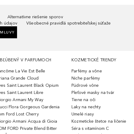
Alternatívne riešenie sporov
h údajov
Všeobecné pravidlá spotrebiteľskej súťaže
ZMLUVY
BĽÚBENÝ V PARFUMOCH
KOZMETICKÉ TRENDY
ancôme La Vie Est Belle
Parfémy a vône
riana Grande Cloud
Niche parfémy
ves Saint Laurent Black Opium
Púdrové vône
ves Saint Laurent Libre
Pleťové masky na tvár
iorgio Armani My Way
Tiene na oči
ucci Flora Gorgeous Gardenia
Laky na nechty
om Ford Lost Cherry
Umelé riasy
iorgio Armani Acqua di Gioia
Kozmeticke štetce na líčenie
OM FORD Private Blend Bitter
Séra s vitamínom C