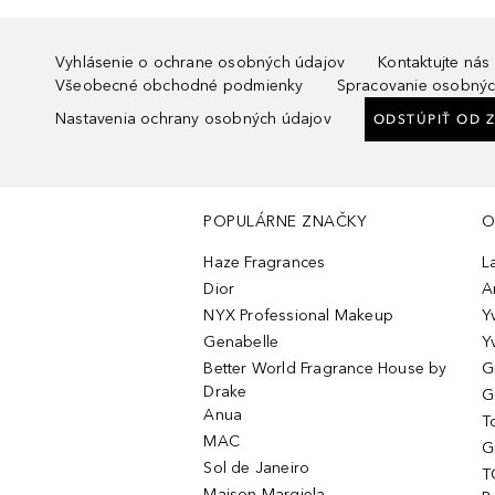
Vyhlásenie o ochrane osobných údajov
Kontaktujte nás
Všeobecné obchodné podmienky
Spracovanie osobnýc
Nastavenia ochrany osobných údajov
ODSTÚPIŤ OD 
POPULÁRNE ZNAČKY
O
Haze Fragrances
L
Dior
A
NYX Professional Makeup
Y
Genabelle
Y
Better World Fragrance House by
G
Drake
G
Anua
T
MAC
G
Sol de Janeiro
T
Maison Margiela