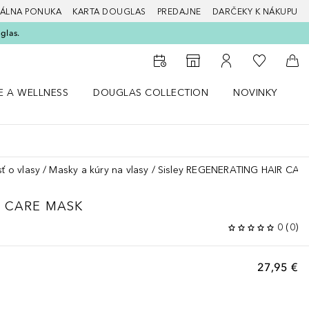
ÁLNA PONUKA
KARTA DOUGLAS
PREDAJNE
DARČEKY K NÁKUPU
glas.
Do môjho 
Do vyhľadávača predajní
Do môjho účtu
Do 
E A WELLNESS
DOUGLAS COLLECTION
NOVINKY
S
 menu Zdravie a wellness
Otvorte menu Douglas Collection
Otvorte menu No
O
sť o vlasy
Masky a kúry na vlasy
Sisley REGENERATING HAIR CAR
 CARE MASK
0
(
0
)
27,95 €