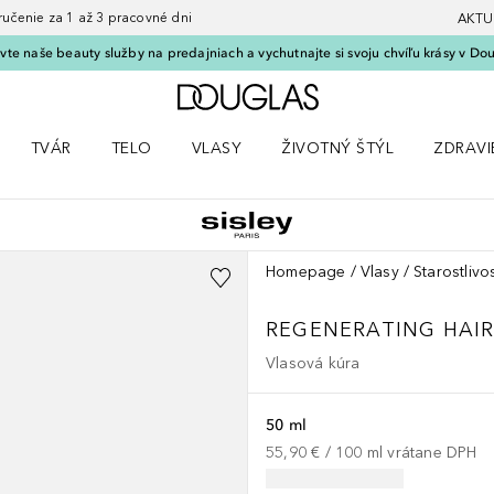
nie za 1 až 3 pracovné dni
AKTU
vte naše beauty služby na predajniach a vychutnajte si svoju chvíľu krásy v Dou
Domov
TVÁR
TELO
VLASY
ŽIVOTNÝ ŠTÝL
ZDRAVI
menu Líčenie
Otvorte menu Tvár
Otvorte menu Telo
Otvorte menu Vlasy
Otvorte menu Životný štýl
Otvorte
Homepage
Vlasy
Starostlivo
REGENERATING HAIR
Vlasová kúra
50 ml
55,90 €
 / 
100
ml
vrátane DPH