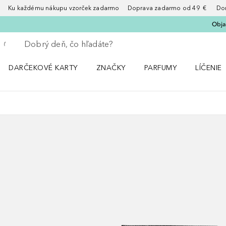
Ku každému nákupu vzorček zadarmo Doprava zadarmo od 49 € Doruče
Obja
Choď späť
Vykonajte vyhľadávanie
DARČEKOVÉ KARTY
ZNAČKY
PARFUMY
LÍČENIE
Otvorte menu ZNAČKY
Otvorte menu Parfumy
Otvorte 