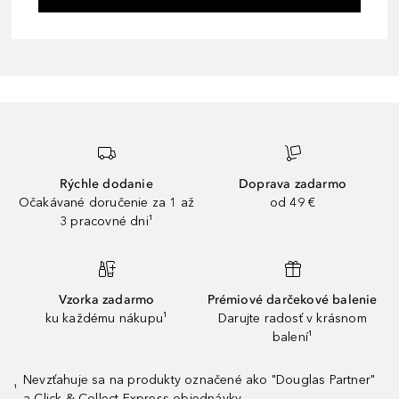
Rýchle dodanie
Doprava zadarmo
Očakávané doručenie za 1 až
od 49 €
3 pracovné dni¹
Vzorka zadarmo
Prémiové darčekové balenie
ku každému nákupu¹
Darujte radosť v krásnom
balení¹
Nevzťahuje sa na produkty označené ako "Douglas Partner"
¹
a Click & Collect Express objednávky.