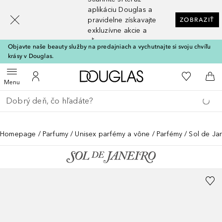
[navigation.slideout.screenreader]
aplikáciu Douglas a
pravidelne získavajte
ZOBRAZIŤ
exkluzívne akcie a
zľavy
Objavte naše beauty služby na predajniach a vychutnajte si svoju chvíľu
krásy v Douglas.
Domov
Do môjho 
Otvoriť menu
Do môjho účtu
Do 
Menu
Choď späť
Vykonajte vyhľadávanie
Homepage
Parfumy
Unisex parfémy a vône
Parfémy
Sol de Ja