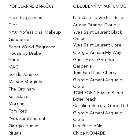
POPULÁRNE ZNAČKY
OBĽÚBENÝ V PARFUMOCH
Haze Fragrances
Lancôme La Vie Est Belle
Dior
Ariana Grande Cloud
NYX Professional Makeup
Yves Saint Laurent Black
Opium
Genabelle
Yves Saint Laurent Libre
Better World Fragrance
Giorgio Armani My Way
House by Drake
Anua
Gucci Flora Gorgeous
Gardenia
MAC
Tom Ford Lost Cherry
Sol de Janeiro
Giorgio Armani Acqua di
Maison Margiela
Gioia
The Ordinary
TOM FORD Private Blend
Kérastase
Bitter Peach
Morphe
Carolina Herrera Good Girl
Tom Ford
Giorgio Armani Acqua di
Yves Saint Laurent
Gioia
Giorgio Armani
Lancôme Idôle
Rituals
Chloé NOMADE