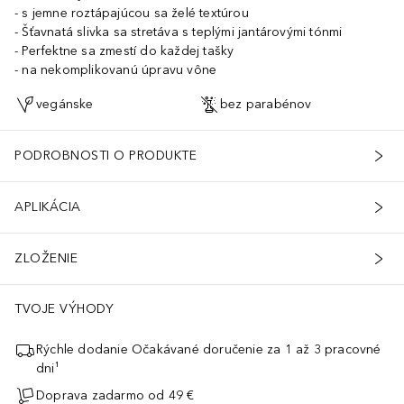
s jemne roztápajúcou sa želé textúrou
Šťavnatá slivka sa stretáva s teplými jantárovými tónmi
Perfektne sa zmestí do každej tašky
na nekomplikovanú úpravu vône
vegánske
bez parabénov
PODROBNOSTI O PRODUKTE
APLIKÁCIA
ZLOŽENIE
TVOJE VÝHODY
Rýchle dodanie Očakávané doručenie za 1 až 3 pracovné
dni¹
Doprava zadarmo od 49 €