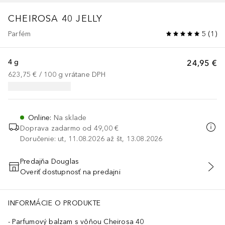
CHEIROSA 40 JELLY
Parfém
5
(
1
)
4 g
24,95 €
623,75 €
 / 
100
g
vrátane DPH
Online
:
Na sklade
Doprava zadarmo od
49,00 €
Doručenie: ut, 11.08.2026 až št, 13.08.2026
Predajňa Douglas
Overiť dostupnosť na predajni
PRIDAŤ DO KOŠÍKA
INFORMÁCIE O PRODUKTE
Parfumový balzam s vôňou Cheirosa 40