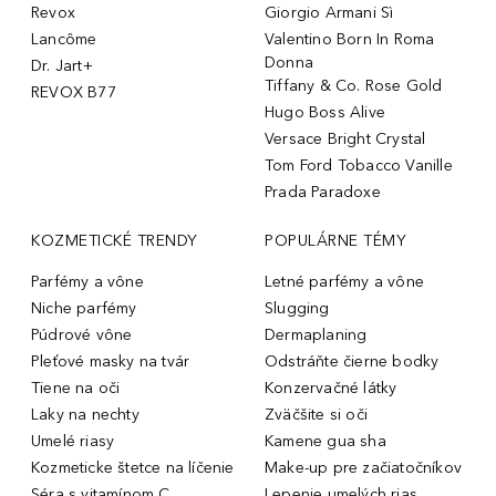
Revox
Giorgio Armani Sì
Lancôme
Valentino Born In Roma
Donna
Dr. Jart+
Tiffany & Co. Rose Gold
REVOX B77
Hugo Boss Alive
Versace Bright Crystal
Tom Ford Tobacco Vanille
Prada Paradoxe
KOZMETICKÉ TRENDY
POPULÁRNE TÉMY
Parfémy a vône
Letné parfémy a vône
Niche parfémy
Slugging
Púdrové vône
Dermaplaning
Pleťové masky na tvár
Odstráňte čierne bodky
Tiene na oči
Konzervačné látky
Laky na nechty
Zväčšite si oči
Umelé riasy
Kamene gua sha
Kozmeticke štetce na líčenie
Make-up pre začiatočníkov
Séra s vitamínom C
Lepenie umelých rias