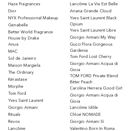
Haze Fragrances
Lancôme La Vie Est Belle
Dior
Ariana Grande Cloud
NYX Professional Makeup
Yves Saint Laurent Black
Opium
Genabelle
Yves Saint Laurent Libre
Better World Fragrance
Giorgio Armani My Way
House by Drake
Anua
Gucci Flora Gorgeous
Gardenia
MAC
Tom Ford Lost Cherry
Sol de Janeiro
Giorgio Armani Acqua di
Maison Margiela
Gioia
The Ordinary
TOM FORD Private Blend
Kérastase
Bitter Peach
Morphe
Carolina Herrera Good Girl
Tom Ford
Giorgio Armani Acqua di
Yves Saint Laurent
Gioia
Giorgio Armani
Lancôme Idôle
Rituals
Chloé NOMADE
Revox
Giorgio Armani Sì
Lancôme
Valentino Born In Roma