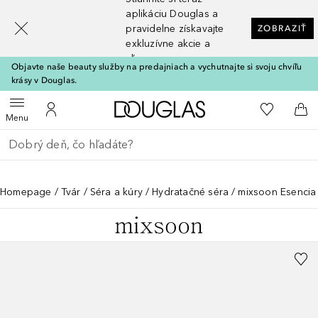
[navigation.slideout.screenreader]
aplikáciu Douglas a
pravidelne získavajte
ZOBRAZIŤ
exkluzívne akcie a
zľavy
Objavte naše beauty služby na predajniach a vychutnajte si svoju chvíľu
krásy v Douglas.
Domov
Do môjho 
Otvoriť menu
Do môjho účtu
Do 
Menu
Choď späť
Vykonajte vyhľadávanie
Homepage
Tvár
Séra a kúry
Hydratačné séra
mixsoon Esencia