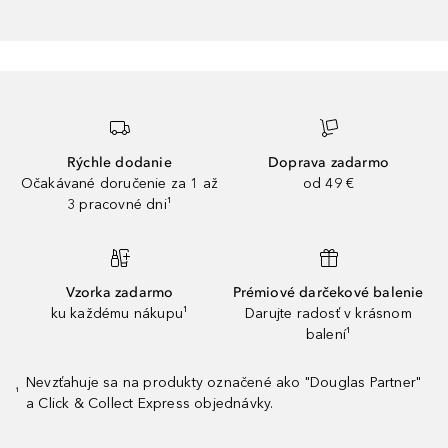
Rýchle dodanie
Doprava zadarmo
Očakávané doručenie za 1 až
od 49 €
3 pracovné dni¹
Vzorka zadarmo
Prémiové darčekové balenie
ku každému nákupu¹
Darujte radosť v krásnom
balení¹
Nevzťahuje sa na produkty označené ako "Douglas Partner"
¹
a Click & Collect Express objednávky.