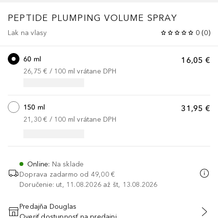
PEPTIDE PLUMPING
VOLUME SPRAY
Lak na vlasy
0
(
0
)
60 ml
16,05 €
26,75 €
 / 
100
ml
vrátane DPH
150 ml
31,95 €
21,30 €
 / 
100
ml
vrátane DPH
Online
:
Na sklade
Doprava zadarmo od
49,00 €
Doručenie: ut, 11.08.2026 až št, 13.08.2026
Predajňa Douglas
Overiť dostupnosť na predajni
PRIDAŤ DO KOŠÍKA