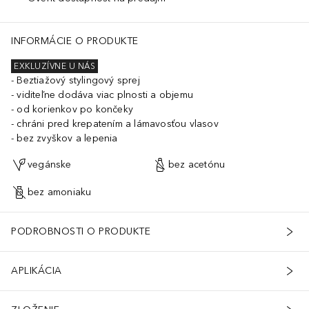
INFORMÁCIE O PRODUKTE
EXKLUZÍVNE U NÁS
Beztiažový stylingový sprej
viditeľne dodáva viac plnosti a objemu
od korienkov po končeky
chráni pred krepatením a lámavosťou vlasov
bez zvyškov a lepenia
vegánske
bez acetónu
bez amoniaku
PODROBNOSTI O PRODUKTE
APLIKÁCIA