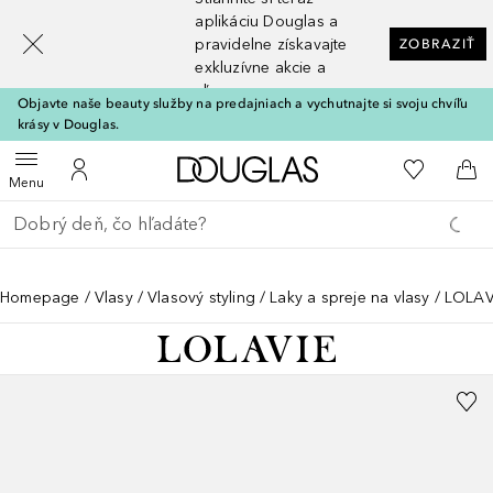
[navigation.slideout.screenreader]
aplikáciu Douglas a
pravidelne získavajte
ZOBRAZIŤ
exkluzívne akcie a
zľavy
Objavte naše beauty služby na predajniach a vychutnajte si svoju chvíľu
krásy v Douglas.
Domov
Do môjho 
Otvoriť menu
Do môjho účtu
Do 
Menu
Choď späť
Vykonajte vyhľadávanie
Homepage
Vlasy
Vlasový styling
Laky a spreje na vlasy
LOLAVI