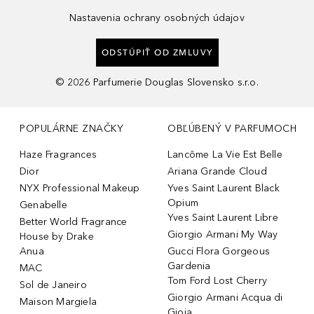
Nastavenia ochrany osobných údajov
ODSTÚPIŤ OD ZMLUVY
©
2026
Parfumerie Douglas Slovensko s.r.o.
POPULÁRNE ZNAČKY
OBĽÚBENÝ V PARFUMOCH
Haze Fragrances
Lancôme La Vie Est Belle
Dior
Ariana Grande Cloud
NYX Professional Makeup
Yves Saint Laurent Black
Opium
Genabelle
Yves Saint Laurent Libre
Better World Fragrance
Giorgio Armani My Way
House by Drake
Anua
Gucci Flora Gorgeous
Gardenia
MAC
Tom Ford Lost Cherry
Sol de Janeiro
Giorgio Armani Acqua di
Maison Margiela
Gioia