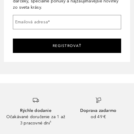
darčeky, špeciálne ponuky a najzaujímavejšie novinky
zo sveta krásy.
Emailová adresa
*
REGISTROVAŤ
Rýchle dodanie
Doprava zadarmo
Očakávané doručenie za 1 až
od 49 €
3 pracovné dni¹