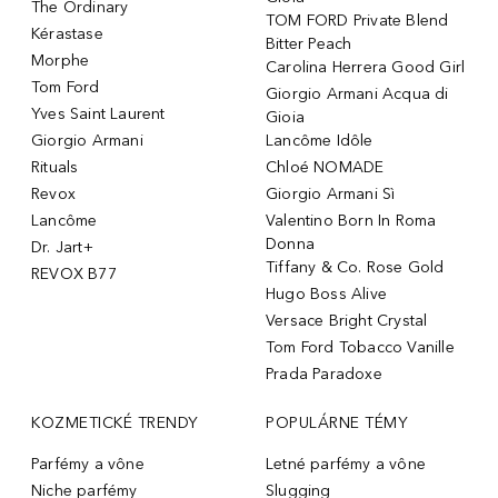
The Ordinary
TOM FORD Private Blend
Kérastase
Bitter Peach
Morphe
Carolina Herrera Good Girl
Tom Ford
Giorgio Armani Acqua di
Yves Saint Laurent
Gioia
Giorgio Armani
Lancôme Idôle
Rituals
Chloé NOMADE
Revox
Giorgio Armani Sì
Lancôme
Valentino Born In Roma
Donna
Dr. Jart+
Tiffany & Co. Rose Gold
REVOX B77
Hugo Boss Alive
Versace Bright Crystal
Tom Ford Tobacco Vanille
Prada Paradoxe
KOZMETICKÉ TRENDY
POPULÁRNE TÉMY
Parfémy a vône
Letné parfémy a vône
Niche parfémy
Slugging