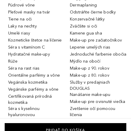
Púdrové vône
Dermaplaning
Pleťové masky na tvár
Odstráňte čierne bodky
Tiene na oči
Konzervačné látky
Laky na nechty
Zväčšite si oči
Umelé riasy
Kamene gua sha
Kozmeticke štetce na líčenie
Make-up pre začiatočníkov
Séra s vitamínom C
Lepenie umelých rias
Hydratačné make-upy
Jednoduché farbenie obočia
Rúže
Mýdlo na obočí
Séra na rast rias
Make-up z 90. rokov
Orientálne parfémy a vône
Make-up z 80. rokov
Vegánska kozmetika
Služby v predajniach
DOUGLAS
Vegánske parfémy a vône
Nanášanie make-upu
Certifikovaná prírodná
Make-up pre ovisnuté viečka
kozmetika
Séra s kyselinou
Zvetšenie očí pomocou
hyaluronovou
líčenia
Dámske parfémy a vône
Make-up pre mastnú pleť
Pánske parfémy a vône
Make-up pre suchú pleť
PRIDAŤ DO KOŠÍKA