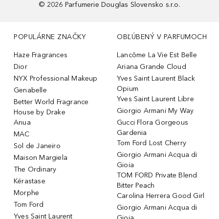
©
2026
Parfumerie Douglas Slovensko s.r.o.
POPULÁRNE ZNAČKY
OBĽÚBENÝ V PARFUMOCH
Haze Fragrances
Lancôme La Vie Est Belle
Dior
Ariana Grande Cloud
NYX Professional Makeup
Yves Saint Laurent Black
Opium
Genabelle
Yves Saint Laurent Libre
Better World Fragrance
Giorgio Armani My Way
House by Drake
Anua
Gucci Flora Gorgeous
Gardenia
MAC
Tom Ford Lost Cherry
Sol de Janeiro
Giorgio Armani Acqua di
Maison Margiela
Gioia
The Ordinary
TOM FORD Private Blend
Kérastase
Bitter Peach
Morphe
Carolina Herrera Good Girl
Tom Ford
Giorgio Armani Acqua di
Yves Saint Laurent
Gioia