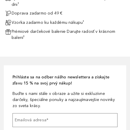
dni¹
Doprava zadarmo od 49 €
Vzorka zadarmo ku každému nákupu¹
Prémiové darčekové balenie Darujte radosť v krásnom
balení¹
Prihláste sa na odber nášho newslettera a získajte
zľavu 15 % na svoj prvý nákup!
Buďte s nami stále v obraze a užite si exkluzívne
darčeky, špeciálne ponuky a najzaujímavejšie novinky
zo sveta krásy.
Emailová adresa
*