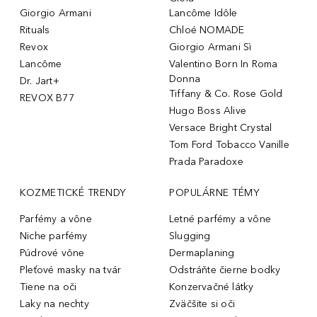
Giorgio Armani
Lancôme Idôle
Rituals
Chloé NOMADE
Revox
Giorgio Armani Sì
Lancôme
Valentino Born In Roma
Donna
Dr. Jart+
Tiffany & Co. Rose Gold
REVOX B77
Hugo Boss Alive
Versace Bright Crystal
Tom Ford Tobacco Vanille
Prada Paradoxe
KOZMETICKÉ TRENDY
POPULÁRNE TÉMY
Parfémy a vône
Letné parfémy a vône
Niche parfémy
Slugging
Púdrové vône
Dermaplaning
Pleťové masky na tvár
Odstráňte čierne bodky
Tiene na oči
Konzervačné látky
Laky na nechty
Zväčšite si oči