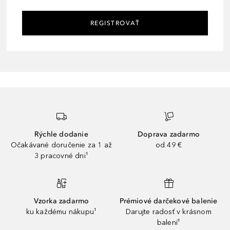
REGISTROVAŤ
Rýchle dodanie
Doprava zadarmo
Očakávané doručenie za 1 až
od 49 €
3 pracovné dni¹
Vzorka zadarmo
Prémiové darčekové balenie
ku každému nákupu¹
Darujte radosť v krásnom
balení¹