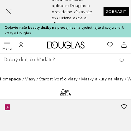
[navigation.slideout.screenreader]
aplikáciu Douglas a
pravidelne získavajte
ZOBRAZIŤ
exkluzívne akcie a
zľavy
Objavte naše beauty služby na predajniach a vychutnajte si svoju chvíľu
krásy v Douglas.
Domov
Do môjho 
Otvoriť menu
Do môjho účtu
Do 
Menu
Choď späť
Vykonajte vyhľadávanie
Homepage
Vlasy
Starostlivosť o vlasy
Masky a kúry na vlasy
W
%