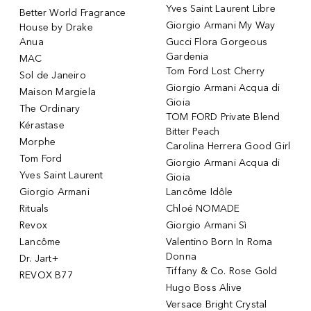
Yves Saint Laurent Libre
Better World Fragrance
Giorgio Armani My Way
House by Drake
Anua
Gucci Flora Gorgeous
Gardenia
MAC
Tom Ford Lost Cherry
Sol de Janeiro
Giorgio Armani Acqua di
Maison Margiela
Gioia
The Ordinary
TOM FORD Private Blend
Kérastase
Bitter Peach
Morphe
Carolina Herrera Good Girl
Tom Ford
Giorgio Armani Acqua di
Yves Saint Laurent
Gioia
Giorgio Armani
Lancôme Idôle
Rituals
Chloé NOMADE
Revox
Giorgio Armani Sì
Lancôme
Valentino Born In Roma
Donna
Dr. Jart+
Tiffany & Co. Rose Gold
REVOX B77
Hugo Boss Alive
Versace Bright Crystal