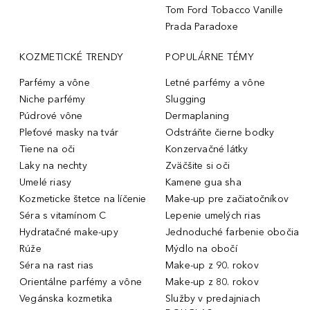
Tom Ford Tobacco Vanille
Prada Paradoxe
KOZMETICKÉ TRENDY
POPULÁRNE TÉMY
Parfémy a vône
Letné parfémy a vône
Niche parfémy
Slugging
Púdrové vône
Dermaplaning
Pleťové masky na tvár
Odstráňte čierne bodky
Tiene na oči
Konzervačné látky
Laky na nechty
Zväčšite si oči
Umelé riasy
Kamene gua sha
Kozmeticke štetce na líčenie
Make-up pre začiatočníkov
Séra s vitamínom C
Lepenie umelých rias
Hydratačné make-upy
Jednoduché farbenie obočia
Rúže
Mýdlo na obočí
Séra na rast rias
Make-up z 90. rokov
Orientálne parfémy a vône
Make-up z 80. rokov
Vegánska kozmetika
Služby v predajniach