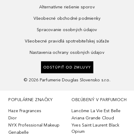
Alternatívne riešenie sporov
Všeobecné obchodné podmienky
Spracovanie osobných údajov
Všeobecné pravidlá spotrebiteľskej súťaže
Nastavenia ochrany osobných údajov
ODSTÚPIŤ OD ZMLUVY
©
2026
Parfumerie Douglas Slovensko s.r.o.
POPULÁRNE ZNAČKY
OBĽÚBENÝ V PARFUMOCH
Haze Fragrances
Lancôme La Vie Est Belle
Dior
Ariana Grande Cloud
NYX Professional Makeup
Yves Saint Laurent Black
Opium
Genabelle