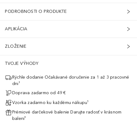
PODROBNOSTI O PRODUKTE
APLIKÁCIA
ZLOŽENIE
TVOJE VÝHODY
Rýchle dodanie Očakávané doručenie za 1 až 3 pracovné
dni¹
Doprava zadarmo od 49 €
Vzorka zadarmo ku každému nákupu¹
Prémiové darčekové balenie Darujte radosť v krásnom
balení¹