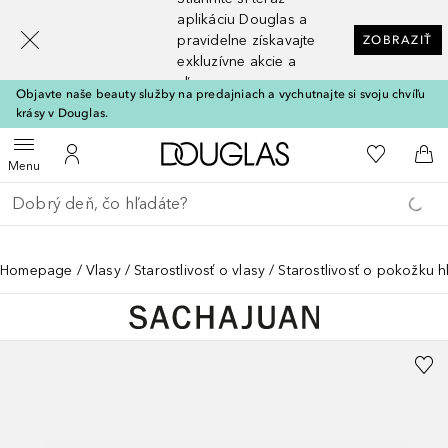
[navigation.slideout.screenreader]
aplikáciu Douglas a
pravidelne získavajte
ZOBRAZIŤ
exkluzívne akcie a
zľavy
Objavte naše beauty služby na predajniach a vychutnajte si svoju chvíľu
krásy v Douglas.
Domov
Do môjho 
Otvoriť menu
Do môjho účtu
Do 
Menu
Choď späť
Vykonajte vyhľadávanie
Homepage
Vlasy
Starostlivosť o vlasy
Starostlivosť o pokožku h