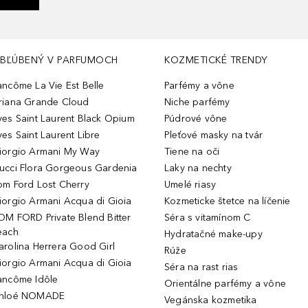
BĽÚBENÝ V PARFUMOCH
KOZMETICKÉ TRENDY
ancôme La Vie Est Belle
Parfémy a vône
riana Grande Cloud
Niche parfémy
ves Saint Laurent Black Opium
Púdrové vône
ves Saint Laurent Libre
Pleťové masky na tvár
iorgio Armani My Way
Tiene na oči
ucci Flora Gorgeous Gardenia
Laky na nechty
om Ford Lost Cherry
Umelé riasy
iorgio Armani Acqua di Gioia
Kozmeticke štetce na líčenie
OM FORD Private Blend Bitter
Séra s vitamínom C
each
Hydratačné make-upy
arolina Herrera Good Girl
Rúže
iorgio Armani Acqua di Gioia
Séra na rast rias
ancôme Idôle
Orientálne parfémy a vône
hloé NOMADE
Vegánska kozmetika