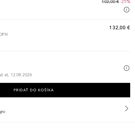
102,00 €
-25%
132,00 €
 DPH
ž st, 12.08.2026
PRIDAŤ DO KOŠÍKA
jni