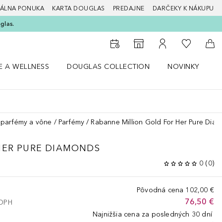
ÁLNA PONUKA
KARTA DOUGLAS
PREDAJNE
DARČEKY K NÁKUPU
glas.
Do môjho 
Do vyhľadávača predajní
Do môjho účtu
Do 
E A WELLNESS
DOUGLAS COLLECTION
NOVINKY
S
 menu Zdravie a wellness
Otvorte menu Douglas Collection
Otvorte menu No
O
parfémy a vône
Parfémy
Rabanne Million Gold For Her Pure Dia
HER
PURE DIAMONDS
0
(
0
)
Pôvodná cena
102,00 €
76,50 €
 DPH
Najnižšia cena za posledných 30 dní