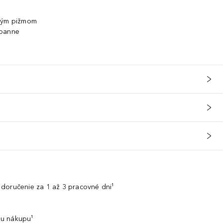
lným pižmom
abanne
doručenie za 1 až 3 pracovné dni¹
u nákupu¹