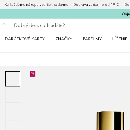
Ku každému nákupu vzorček zadarmo Doprava zadarmo od 49 € Doruče
Obja
Choď späť
Vykonajte vyhľadávanie
DARČEKOVÉ KARTY
ZNAČKY
PARFUMY
LÍČENIE
Otvorte menu ZNAČKY
Otvorte menu Parfumy
Otvorte 
%