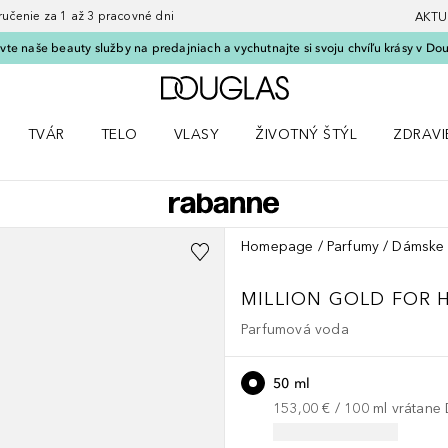
nie za 1 až 3 pracovné dni
AKTU
vte naše beauty služby na predajniach a vychutnajte si svoju chvíľu krásy v Dou
Domov
TVÁR
TELO
VLASY
ŽIVOTNÝ ŠTÝL
ZDRAVI
menu Líčenie
Otvorte menu Tvár
Otvorte menu Telo
Otvorte menu Vlasy
Otvorte menu Životný štýl
Otvorte
Homepage
Parfumy
Dámske 
MILLION GOLD FOR 
Parfumová voda
50 ml
153,00 €
 / 
100
ml
vrátane