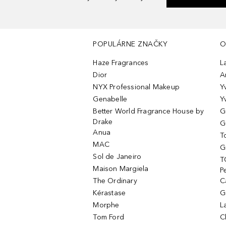
POPULÁRNE ZNAČKY
O
Haze Fragrances
L
Dior
A
NYX Professional Makeup
Y
Genabelle
Y
Better World Fragrance House by
G
Drake
G
Anua
T
MAC
G
Sol de Janeiro
T
Maison Margiela
P
The Ordinary
C
Kérastase
G
Morphe
L
Tom Ford
C