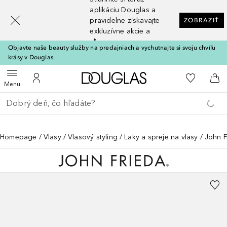
[navigation.slideout.screenreader]
aplikáciu Douglas a
pravidelne získavajte
ZOBRAZIŤ
exkluzívne akcie a
zľavy
Objavte naše beauty služby na predajniach a vychutnajte si svoju chvíľu
krásy v Douglas.
Domov
Do môjho 
Otvoriť menu
Do môjho účtu
Do 
Menu
Choď späť
Vykonajte vyhľadávanie
Homepage
Vlasy
Vlasový styling
Laky a spreje na vlasy
John F