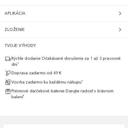
APLIKÁCIA
ZLOŽENIE
TVOJE VÝHODY
Rýchle dodanie Očakávané doručenie za 1 až 3 pracovné
dni¹
Doprava zadarmo od 49 €
Vzorka zadarmo ku každému nákupu¹
Prémiové darčekové balenie Darujte radosť v krásnom
balení¹