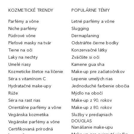
KOZMETICKÉ TRENDY
POPULÁRNE TÉMY
Parfémy a vône
Letné parfémy a vône
Niche parfémy
Slugging
Púdrové vône
Dermaplaning
Pleťové masky na tvár
Odstráňte čierne bodky
Tiene na oči
Konzervačné látky
Laky na nechty
Zväčšite si oči
Umelé riasy
Kamene gua sha
Kozmeticke štetce na líčenie
Make-up pre začiatočníkov
Séra s vitamínom C
Lepenie umelých rias
Hydratačné make-upy
Jednoduché farbenie obočia
Rúže
Mýdlo na obočí
Séra na rast rias
Make-up z 90. rokov
Orientálne parfémy a vône
Make-up z 80. rokov
Vegánska kozmetika
Služby v predajniach
DOUGLAS
Vegánske parfémy a vône
Nanášanie make-upu
Certifikovaná prírodná