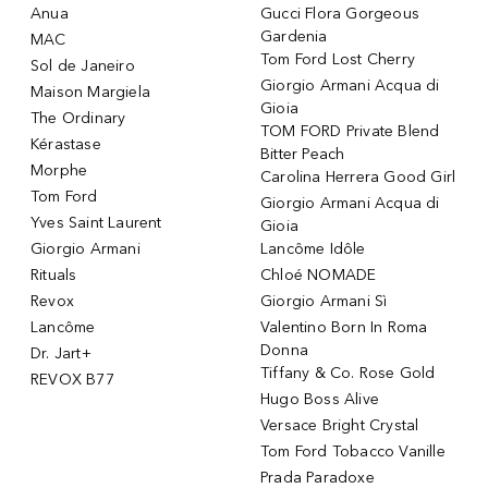
Anua
Gucci Flora Gorgeous
Gardenia
MAC
Tom Ford Lost Cherry
Sol de Janeiro
Giorgio Armani Acqua di
Maison Margiela
Gioia
The Ordinary
TOM FORD Private Blend
Kérastase
Bitter Peach
Morphe
Carolina Herrera Good Girl
Tom Ford
Giorgio Armani Acqua di
Yves Saint Laurent
Gioia
Giorgio Armani
Lancôme Idôle
Rituals
Chloé NOMADE
Revox
Giorgio Armani Sì
Lancôme
Valentino Born In Roma
Donna
Dr. Jart+
Tiffany & Co. Rose Gold
REVOX B77
Hugo Boss Alive
Versace Bright Crystal
Tom Ford Tobacco Vanille
Prada Paradoxe