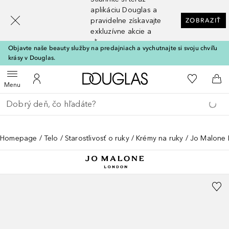
[navigation.slideout.screenreader]
aplikáciu Douglas a
pravidelne získavajte
ZOBRAZIŤ
exkluzívne akcie a
zľavy
Objavte naše beauty služby na predajniach a vychutnajte si svoju chvíľu
krásy v Douglas.
Domov
Do môjho 
Otvoriť menu
Do môjho účtu
Do 
Menu
Choď späť
Vykonajte vyhľadávanie
Homepage
Telo
Starostlivosť o ruky
Krémy na ruky
Jo Malone 