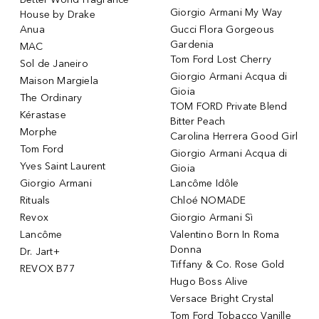
Giorgio Armani My Way
House by Drake
Anua
Gucci Flora Gorgeous
Gardenia
MAC
Tom Ford Lost Cherry
Sol de Janeiro
Giorgio Armani Acqua di
Maison Margiela
Gioia
The Ordinary
TOM FORD Private Blend
Kérastase
Bitter Peach
Morphe
Carolina Herrera Good Girl
Tom Ford
Giorgio Armani Acqua di
Yves Saint Laurent
Gioia
Giorgio Armani
Lancôme Idôle
Rituals
Chloé NOMADE
Revox
Giorgio Armani Sì
Lancôme
Valentino Born In Roma
Donna
Dr. Jart+
Tiffany & Co. Rose Gold
REVOX B77
Hugo Boss Alive
Versace Bright Crystal
Tom Ford Tobacco Vanille