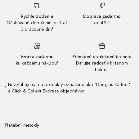
Rýchle dodanie
Doprava zadarmo
Očakávané doručenie za 1 až
od 49 €
3 pracovné dni¹
Vzorka zadarmo
Prémiové darčekové balenie
ku každému nákupu¹
Darujte radosť v krásnom
balení¹
Nevzťahuje sa na produkty označené ako "Douglas Partner"
¹
a Click & Collect Express objednávky.
Platební metody