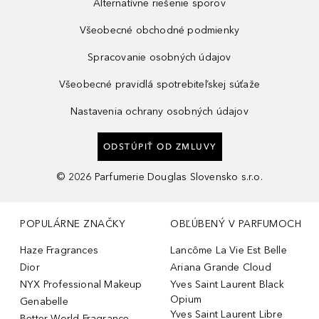
Alternatívne riešenie sporov
Všeobecné obchodné podmienky
Spracovanie osobných údajov
Všeobecné pravidlá spotrebiteľskej súťaže
Nastavenia ochrany osobných údajov
ODSTÚPIŤ OD ZMLUVY
©
2026
Parfumerie Douglas Slovensko s.r.o.
POPULÁRNE ZNAČKY
OBĽÚBENÝ V PARFUMOCH
Haze Fragrances
Lancôme La Vie Est Belle
Dior
Ariana Grande Cloud
NYX Professional Makeup
Yves Saint Laurent Black
Opium
Genabelle
Yves Saint Laurent Libre
Better World Fragrance