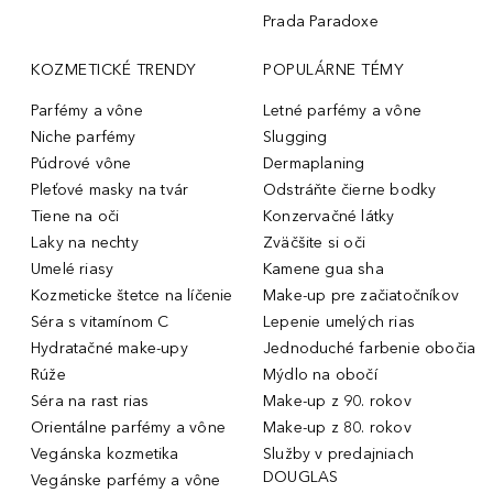
Prada Paradoxe
KOZMETICKÉ TRENDY
POPULÁRNE TÉMY
Parfémy a vône
Letné parfémy a vône
Niche parfémy
Slugging
Púdrové vône
Dermaplaning
Pleťové masky na tvár
Odstráňte čierne bodky
Tiene na oči
Konzervačné látky
Laky na nechty
Zväčšite si oči
Umelé riasy
Kamene gua sha
Kozmeticke štetce na líčenie
Make-up pre začiatočníkov
Séra s vitamínom C
Lepenie umelých rias
Hydratačné make-upy
Jednoduché farbenie obočia
Rúže
Mýdlo na obočí
Séra na rast rias
Make-up z 90. rokov
Orientálne parfémy a vône
Make-up z 80. rokov
Vegánska kozmetika
Služby v predajniach
DOUGLAS
Vegánske parfémy a vône