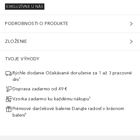
EXKLUZÍVNE U NÁS
PODROBNOSTI O PRODUKTE
ZLOŽENIE
TVOJE VÝHODY
Rýchle dodanie Očakávané doručenie za 1 až 3 pracovné
dni¹
Doprava zadarmo od 49 €
Vzorka zadarmo ku každému nákupu¹
Prémiové darčekové balenie Darujte radosť v krásnom
balení¹