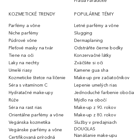
Prada Paradoxe
KOZMETICKÉ TRENDY
POPULÁRNE TÉMY
Parfémy a vône
Letné parfémy a vône
Niche parfémy
Slugging
Púdrové vône
Dermaplaning
Pleťové masky na tvár
Odstráňte čierne bodky
Tiene na oči
Konzervačné látky
Laky na nechty
Zväčšite si oči
Umelé riasy
Kamene gua sha
Kozmeticke štetce na líčenie
Make-up pre začiatočníkov
Séra s vitamínom C
Lepenie umelých rias
Hydratačné make-upy
Jednoduché farbenie obočia
Rúže
Mýdlo na obočí
Séra na rast rias
Make-up z 90. rokov
Orientálne parfémy a vône
Make-up z 80. rokov
Vegánska kozmetika
Služby v predajniach
DOUGLAS
Vegánske parfémy a vône
Nanášanie make-upu
Certifikovaná prírodná