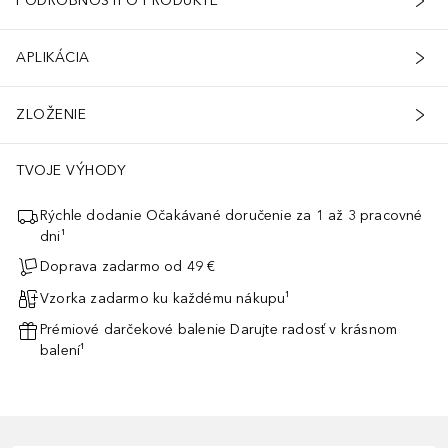
PODROBNOSTI O PRODUKTE
APLIKÁCIA
ZLOŽENIE
TVOJE VÝHODY
Rýchle dodanie Očakávané doručenie za 1 až 3 pracovné
dni¹
Doprava zadarmo od 49 €
Vzorka zadarmo ku každému nákupu¹
Prémiové darčekové balenie Darujte radosť v krásnom
balení¹