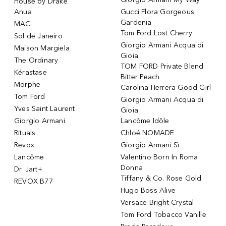
House by Drake
Anua
Gucci Flora Gorgeous
Gardenia
MAC
Tom Ford Lost Cherry
Sol de Janeiro
Giorgio Armani Acqua di
Maison Margiela
Gioia
The Ordinary
TOM FORD Private Blend
Kérastase
Bitter Peach
Morphe
Carolina Herrera Good Girl
Tom Ford
Giorgio Armani Acqua di
Yves Saint Laurent
Gioia
Giorgio Armani
Lancôme Idôle
Rituals
Chloé NOMADE
Revox
Giorgio Armani Sì
Lancôme
Valentino Born In Roma
Donna
Dr. Jart+
Tiffany & Co. Rose Gold
REVOX B77
Hugo Boss Alive
Versace Bright Crystal
Tom Ford Tobacco Vanille