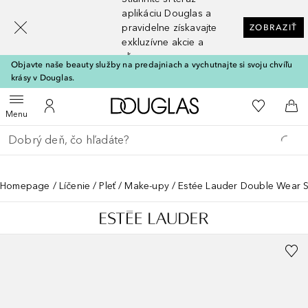
[navigation.slideout.screenreader]
aplikáciu Douglas a
pravidelne získavajte
ZOBRAZIŤ
exkluzívne akcie a
zľavy
Objavte naše beauty služby na predajniach a vychutnajte si svoju chvíľu
krásy v Douglas.
Domov
Do môjho 
Otvoriť menu
Do môjho účtu
Do 
Menu
Choď späť
Vykonajte vyhľadávanie
Homepage
Líčenie
Pleť
Make-upy
Estée Lauder Double Wear S