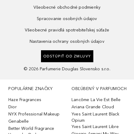
Všeobecné obchodné podmienky
Spracovanie osobných údajov
Všeobecné pravidlá spotrebiteľskej súťaže
Nastavenia ochrany osobných údajov
ODSTÚPIŤ OD ZMLUVY
©
2026
Parfumerie Douglas Slovensko s.r.o.
POPULÁRNE ZNAČKY
OBĽÚBENÝ V PARFUMOCH
Haze Fragrances
Lancôme La Vie Est Belle
Dior
Ariana Grande Cloud
NYX Professional Makeup
Yves Saint Laurent Black
Opium
Genabelle
Yves Saint Laurent Libre
Better World Fragrance
Giorgio Armani My Way