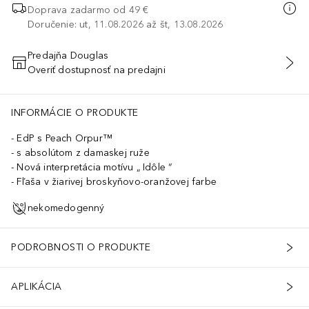
Doprava zadarmo od 49 €
Doručenie: ut, 11.08.2026 až št, 13.08.2026
Predajňa Douglas
Overiť dostupnosť na predajni
PRIDAŤ DO KOŠÍKA
INFORMÁCIE O PRODUKTE
EdP s Peach Orpur™
s absolútom z damaskej ruže
Nová interpretácia motívu „ Idôle “
Fľaša v žiarivej broskyňovo-oranžovej farbe
nekomedogenný
PODROBNOSTI O PRODUKTE
APLIKÁCIA