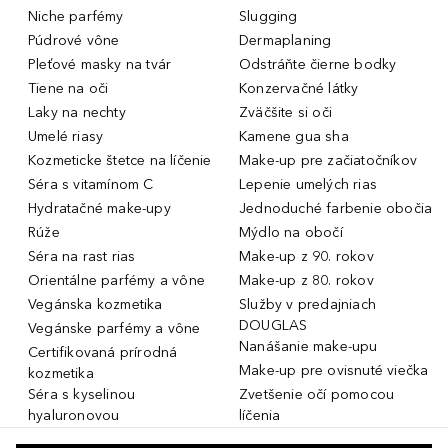
Niche parfémy
Slugging
Púdrové vône
Dermaplaning
Pleťové masky na tvár
Odstráňte čierne bodky
Tiene na oči
Konzervačné látky
Laky na nechty
Zväčšite si oči
Umelé riasy
Kamene gua sha
Kozmeticke štetce na líčenie
Make-up pre začiatočníkov
Séra s vitamínom C
Lepenie umelých rias
Hydratačné make-upy
Jednoduché farbenie obočia
Rúže
Mýdlo na obočí
Séra na rast rias
Make-up z 90. rokov
Orientálne parfémy a vône
Make-up z 80. rokov
Vegánska kozmetika
Služby v predajniach
DOUGLAS
Vegánske parfémy a vône
Nanášanie make-upu
Certifikovaná prírodná
Make-up pre ovisnuté viečka
kozmetika
Séra s kyselinou
Zvetšenie očí pomocou
hyaluronovou
líčenia
Dámske parfémy a vône
Make-up pre mastnú pleť