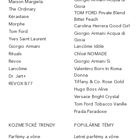
Maison Margiela
Gioia
The Ordinary
TOM FORD Private Blend
Kérastase
Bitter Peach
Morphe
Carolina Herrera Good Girl
Tom Ford
Giorgio Armani Acqua di
Yves Saint Laurent
Gioia
Giorgio Armani
Lancôme Idôle
Rituals
Chloé NOMADE
Revox
Giorgio Armani Sì
Lancôme
Valentino Born In Roma
Donna
Dr. Jart+
Tiffany & Co. Rose Gold
REVOX B77
Hugo Boss Alive
Versace Bright Crystal
Tom Ford Tobacco Vanille
Prada Paradoxe
KOZMETICKÉ TRENDY
POPULÁRNE TÉMY
Parfémy a vône
Letné parfémy a vône