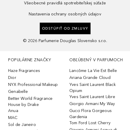
Všeobecné pravidlá spotrebiteľskej súťaže
Nastavenia ochrany osobných údajov
ODSTÚPIŤ OD ZMLUVY
©
2026
Parfumerie Douglas Slovensko s.r.o.
POPULÁRNE ZNAČKY
OBĽÚBENÝ V PARFUMOCH
Haze Fragrances
Lancôme La Vie Est Belle
Dior
Ariana Grande Cloud
NYX Professional Makeup
Yves Saint Laurent Black
Opium
Genabelle
Yves Saint Laurent Libre
Better World Fragrance
Giorgio Armani My Way
House by Drake
Anua
Gucci Flora Gorgeous
Gardenia
MAC
Tom Ford Lost Cherry
Sol de Janeiro
Giorgio Armani Acqua di