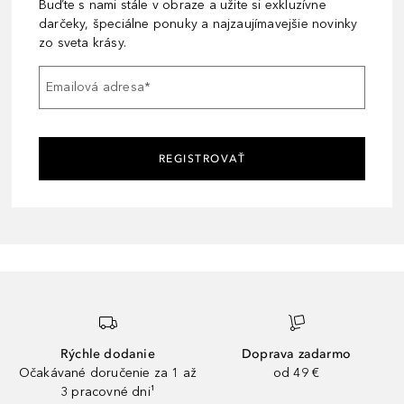
Buďte s nami stále v obraze a užite si exkluzívne
darčeky, špeciálne ponuky a najzaujímavejšie novinky
zo sveta krásy.
Emailová adresa
*
REGISTROVAŤ
Rýchle dodanie
Doprava zadarmo
Očakávané doručenie za 1 až
od 49 €
3 pracovné dni¹