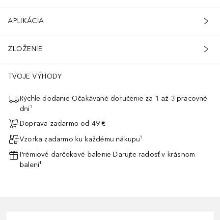
APLIKÁCIA
ZLOŽENIE
TVOJE VÝHODY
Rýchle dodanie Očakávané doručenie za 1 až 3 pracovné
dni¹
Doprava zadarmo od 49 €
Vzorka zadarmo ku každému nákupu¹
Prémiové darčekové balenie Darujte radosť v krásnom
balení¹