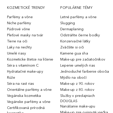
KOZMETICKÉ TRENDY
POPULÁRNE TÉMY
Parfémy a vône
Letné parfémy a vône
Niche parfémy
Slugging
Púdrové vône
Dermaplaning
Pleťové masky na tvár
Odstráňte čierne bodky
Tiene na oči
Konzervačné látky
Laky na nechty
Zväčšite si oči
Umelé riasy
Kamene gua sha
Kozmeticke štetce na líčenie
Make-up pre začiatočníkov
Séra s vitamínom C
Lepenie umelých rias
Hydratačné make-upy
Jednoduché farbenie obočia
Rúže
Mýdlo na obočí
Séra na rast rias
Make-up z 90. rokov
Orientálne parfémy a vône
Make-up z 80. rokov
Vegánska kozmetika
Služby v predajniach
DOUGLAS
Vegánske parfémy a vône
Nanášanie make-upu
Certifikovaná prírodná
Make-up pre ovisnuté viečka