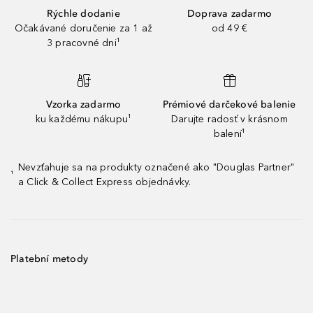
Rýchle dodanie
Doprava zadarmo
Očakávané doručenie za 1 až
od 49 €
3 pracovné dni¹
Vzorka zadarmo
Prémiové darčekové balenie
ku každému nákupu¹
Darujte radosť v krásnom
balení¹
Nevzťahuje sa na produkty označené ako "Douglas Partner"
¹
a Click & Collect Express objednávky.
Platební metody