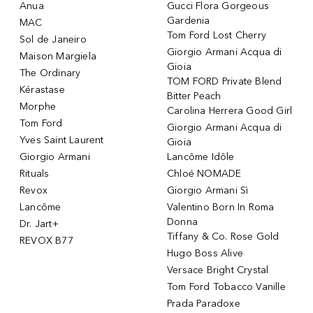
Anua
Gucci Flora Gorgeous
Gardenia
MAC
Tom Ford Lost Cherry
Sol de Janeiro
Giorgio Armani Acqua di
Maison Margiela
Gioia
The Ordinary
TOM FORD Private Blend
Kérastase
Bitter Peach
Morphe
Carolina Herrera Good Girl
Tom Ford
Giorgio Armani Acqua di
Yves Saint Laurent
Gioia
Giorgio Armani
Lancôme Idôle
Rituals
Chloé NOMADE
Revox
Giorgio Armani Sì
Lancôme
Valentino Born In Roma
Donna
Dr. Jart+
Tiffany & Co. Rose Gold
REVOX B77
Hugo Boss Alive
Versace Bright Crystal
Tom Ford Tobacco Vanille
Prada Paradoxe