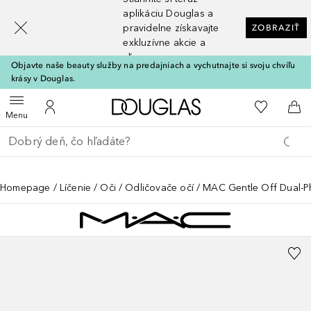
[navigation.slideout.screenreader]
aplikáciu Douglas a
pravidelne získavajte
ZOBRAZIŤ
exkluzívne akcie a
zľavy
Objavte naše beauty služby na predajniach a vychutnajte si svoju chvíľu
krásy v Douglas.
Domov
Do môjho 
Otvoriť menu
Do môjho účtu
Do 
Menu
Choď späť
Vykonajte vyhľadávanie
Homepage
Líčenie
Oči
Odličovače očí
MAC Gentle Off Dual-