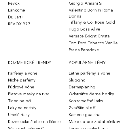
Revox
Giorgio Armani Sì
Lancôme
Valentino Born In Roma
Donna
Dr. Jart+
Tiffany & Co. Rose Gold
REVOX B77
Hugo Boss Alive
Versace Bright Crystal
Tom Ford Tobacco Vanille
Prada Paradoxe
KOZMETICKÉ TRENDY
POPULÁRNE TÉMY
Parfémy a vône
Letné parfémy a vône
Niche parfémy
Slugging
Púdrové vône
Dermaplaning
Pleťové masky na tvár
Odstráňte čierne bodky
Tiene na oči
Konzervačné látky
Laky na nechty
Zväčšite si oči
Umelé riasy
Kamene gua sha
Kozmeticke štetce na líčenie
Make-up pre začiatočníkov
Séra s vitamínom C
Lepenie umelých rias