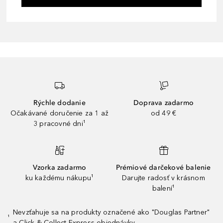
Rýchle dodanie
Doprava zadarmo
Očakávané doručenie za 1 až
od 49 €
3 pracovné dni¹
Vzorka zadarmo
Prémiové darčekové balenie
ku každému nákupu¹
Darujte radosť v krásnom
balení¹
Nevzťahuje sa na produkty označené ako "Douglas Partner"
¹
a Click & Collect Express objednávky.