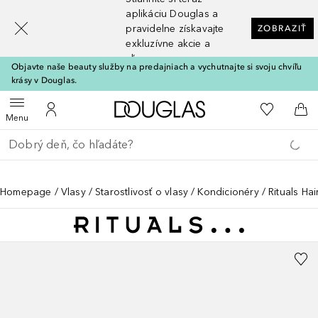
[navigation.slideout.screenreader]
aplikáciu Douglas a
pravidelne získavajte
ZOBRAZIŤ
exkluzívne akcie a
zľavy
Objavte naše beauty služby na predajniach a vychutnajte si svoju chvíľu
krásy v Douglas.
Domov
Do môjho 
Otvoriť menu
Do môjho účtu
Do 
Menu
Choď späť
Vykonajte vyhľadávanie
Homepage
Vlasy
Starostlivosť o vlasy
Kondicionéry
Rituals Hai