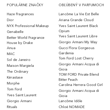
POPULÁRNE ZNAČKY
OBĽÚBENÝ V PARFUMOCH
Haze Fragrances
Lancôme La Vie Est Belle
Dior
Ariana Grande Cloud
NYX Professional Makeup
Yves Saint Laurent Black
Opium
Genabelle
Yves Saint Laurent Libre
Better World Fragrance
Giorgio Armani My Way
House by Drake
Anua
Gucci Flora Gorgeous
Gardenia
MAC
Tom Ford Lost Cherry
Sol de Janeiro
Giorgio Armani Acqua di
Maison Margiela
Gioia
The Ordinary
TOM FORD Private Blend
Kérastase
Bitter Peach
Morphe
Carolina Herrera Good Girl
Tom Ford
Giorgio Armani Acqua di
Yves Saint Laurent
Gioia
Giorgio Armani
Lancôme Idôle
Rituals
Chloé NOMADE