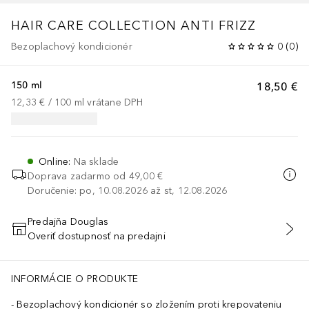
HAIR CARE COLLECTION
ANTI FRIZZ
Bezoplachový kondicionér
0
(
0
)
150 ml
18,50 €
12,33 €
 / 
100
ml
vrátane DPH
Online
:
Na sklade
Doprava zadarmo od
49,00 €
Doručenie: po, 10.08.2026 až st, 12.08.2026
Predajňa Douglas
Overiť dostupnosť na predajni
PRIDAŤ DO KOŠÍKA
INFORMÁCIE O PRODUKTE
Bezoplachový kondicionér so zložením proti krepovateniu