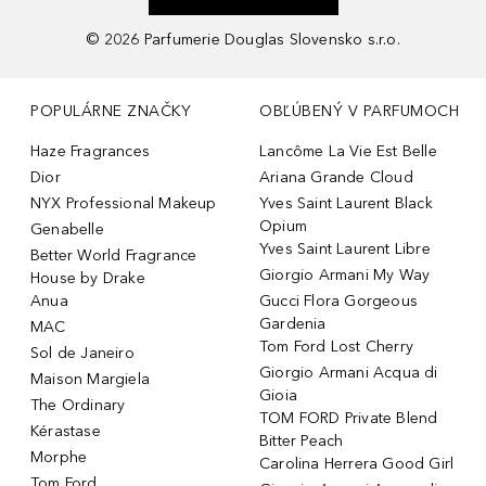
©
2026
Parfumerie Douglas Slovensko s.r.o.
POPULÁRNE ZNAČKY
OBĽÚBENÝ V PARFUMOCH
Haze Fragrances
Lancôme La Vie Est Belle
Dior
Ariana Grande Cloud
NYX Professional Makeup
Yves Saint Laurent Black
Opium
Genabelle
Yves Saint Laurent Libre
Better World Fragrance
Giorgio Armani My Way
House by Drake
Anua
Gucci Flora Gorgeous
Gardenia
MAC
Tom Ford Lost Cherry
Sol de Janeiro
Giorgio Armani Acqua di
Maison Margiela
Gioia
The Ordinary
TOM FORD Private Blend
Kérastase
Bitter Peach
Morphe
Carolina Herrera Good Girl
Tom Ford