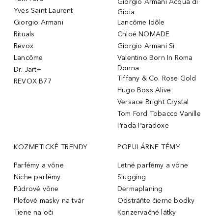
Giorgio Armani Acqua di
Yves Saint Laurent
Gioia
Giorgio Armani
Lancôme Idôle
Rituals
Chloé NOMADE
Revox
Giorgio Armani Sì
Lancôme
Valentino Born In Roma
Donna
Dr. Jart+
Tiffany & Co. Rose Gold
REVOX B77
Hugo Boss Alive
Versace Bright Crystal
Tom Ford Tobacco Vanille
Prada Paradoxe
KOZMETICKÉ TRENDY
POPULÁRNE TÉMY
Parfémy a vône
Letné parfémy a vône
Niche parfémy
Slugging
Púdrové vône
Dermaplaning
Pleťové masky na tvár
Odstráňte čierne bodky
Tiene na oči
Konzervačné látky