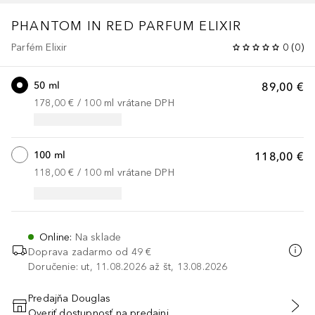
PHANTOM
IN RED PARFUM ELIXIR
Parfém Elixir
0
(
0
)
50 ml
89,00 €
178,00 €
 / 
100
ml
vrátane DPH
100 ml
118,00 €
118,00 €
 / 
100
ml
vrátane DPH
Online
:
Na sklade
Doprava zadarmo od 49 €
Doručenie: ut, 11.08.2026 až št, 13.08.2026
Predajňa Douglas
Overiť dostupnosť na predajni
PRIDAŤ DO KOŠÍKA