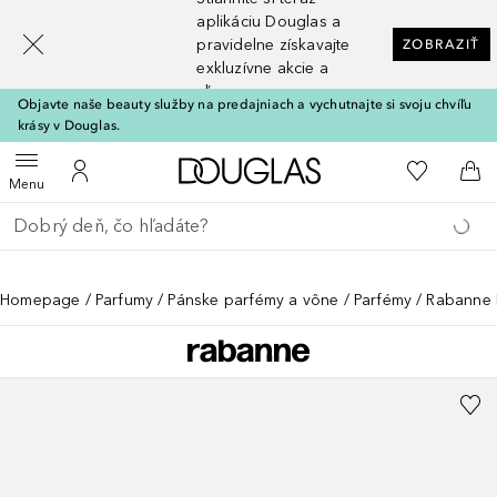
[navigation.slideout.screenreader]
aplikáciu Douglas a
pravidelne získavajte
ZOBRAZIŤ
exkluzívne akcie a
zľavy
Objavte naše beauty služby na predajniach a vychutnajte si svoju chvíľu
krásy v Douglas.
Domov
Do môjho 
Otvoriť menu
Do môjho účtu
Do 
Menu
Choď späť
Vykonajte vyhľadávanie
Homepage
Parfumy
Pánske parfémy a vône
Parfémy
Rabanne P