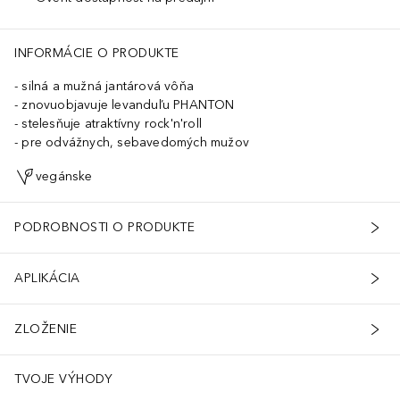
INFORMÁCIE O PRODUKTE
silná a mužná jantárová vôňa
znovuobjavuje levanduľu PHANTON
stelesňuje atraktívny rock'n'roll
pre odvážnych, sebavedomých mužov
vegánske
PODROBNOSTI O PRODUKTE
APLIKÁCIA
ZLOŽENIE
TVOJE VÝHODY