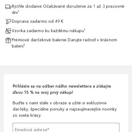
Rýchle dodanie Očakávané doručenie za 1 až 3 pracovné
dni¹
Doprava zadarmo od 49 €
Vzorka zadarmo ku každému nákupu¹
Prémiové darčekové balenie Darujte radosť v krásnom
balení¹
Prihláste sa na odber nášho newslettera a získajte
zľavu 15 % na svoj prvý nákup!
Buďte s nami stále v obraze a užite si exkluzívne
darčeky, špeciálne ponuky a najzaujímavejšie novinky
zo sveta krásy.
Emailová adresa
*