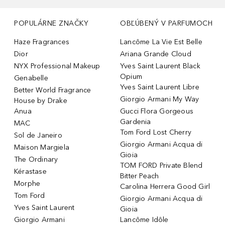
POPULÁRNE ZNAČKY
OBĽÚBENÝ V PARFUMOCH
Haze Fragrances
Lancôme La Vie Est Belle
Dior
Ariana Grande Cloud
NYX Professional Makeup
Yves Saint Laurent Black
Opium
Genabelle
Yves Saint Laurent Libre
Better World Fragrance
Giorgio Armani My Way
House by Drake
Anua
Gucci Flora Gorgeous
Gardenia
MAC
Tom Ford Lost Cherry
Sol de Janeiro
Giorgio Armani Acqua di
Maison Margiela
Gioia
The Ordinary
TOM FORD Private Blend
Kérastase
Bitter Peach
Morphe
Carolina Herrera Good Girl
Tom Ford
Giorgio Armani Acqua di
Yves Saint Laurent
Gioia
Giorgio Armani
Lancôme Idôle