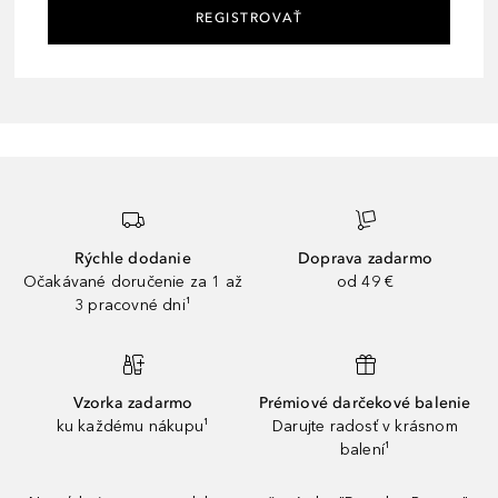
REGISTROVAŤ
Rýchle dodanie
Doprava zadarmo
Očakávané doručenie za 1 až
od 49 €
3 pracovné dni¹
Vzorka zadarmo
Prémiové darčekové balenie
ku každému nákupu¹
Darujte radosť v krásnom
balení¹