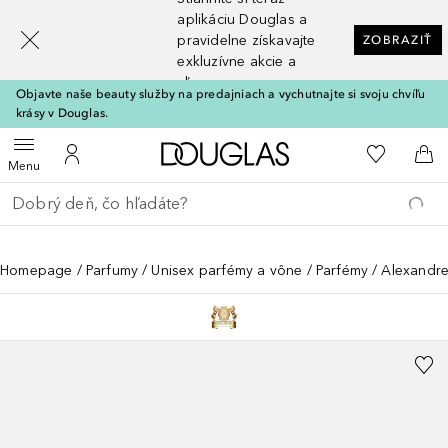
[navigation.slideout.screenreader]
aplikáciu Douglas a
pravidelne získavajte
ZOBRAZIŤ
exkluzívne akcie a
zľavy
Objavte naše beauty služby na predajniach a vychutnajte si svoju chvíľu
krásy v Douglas.
Domov
Do môjho 
Otvoriť menu
Do môjho účtu
Do 
Menu
Choď späť
Vykonajte vyhľadávanie
Homepage
Parfumy
Unisex parfémy a vône
Parfémy
Alexandre