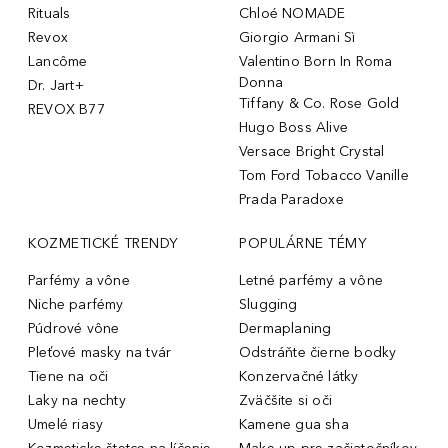
Rituals
Chloé NOMADE
Revox
Giorgio Armani Sì
Lancôme
Valentino Born In Roma
Donna
Dr. Jart+
Tiffany & Co. Rose Gold
REVOX B77
Hugo Boss Alive
Versace Bright Crystal
Tom Ford Tobacco Vanille
Prada Paradoxe
KOZMETICKÉ TRENDY
POPULÁRNE TÉMY
Parfémy a vône
Letné parfémy a vône
Niche parfémy
Slugging
Púdrové vône
Dermaplaning
Pleťové masky na tvár
Odstráňte čierne bodky
Tiene na oči
Konzervačné látky
Laky na nechty
Zväčšite si oči
Umelé riasy
Kamene gua sha