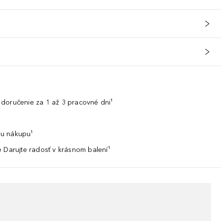
doručenie za 1 až 3 pracovné dni¹
u nákupu¹
 Darujte radosť v krásnom balení¹