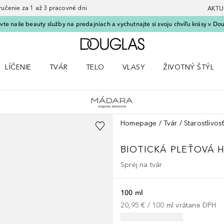
nie za 1 až 3 pracovné dni
AKTU
vte naše beauty služby na predajniach a vychutnajte si svoju chvíľu krásy v Dou
Domov
LÍČENIE
TVÁR
TELO
VLASY
ŽIVOTNÝ ŠTÝL
 Parfumy
Otvorte menu Líčenie
Otvorte menu Tvár
Otvorte menu Telo
Otvorte menu Vlasy
Otvorte menu Život
Homepage
Tvár
Starostlivosť
BIOTICKÁ PLEŤOVÁ 
Sprej na tvár
100 ml
20,95 €
 / 
100
ml
vrátane DPH