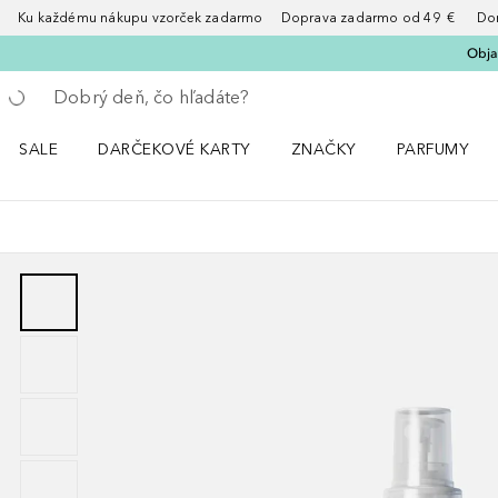
Ku každému nákupu vzorček zadarmo Doprava zadarmo od 49 € Doruče
Obja
Choď späť
Vykonajte vyhľadávanie
SALE
DARČEKOVÉ KARTY
ZNAČKY
PARFUMY
Otvorte menu Sale
Otvorte menu ZNAČKY
Otvorte menu