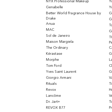
NYX Professional Makeup
Y
Genabelle
Y
Better World Fragrance House by
G
Drake
G
Anua
T
MAC
G
Sol de Janeiro
T
Maison Margiela
P
The Ordinary
C
Kérastase
G
Morphe
L
Tom Ford
C
Yves Saint Laurent
G
Giorgio Armani
V
Rituals
T
Revox
H
Lancôme
V
Dr. Jart+
T
REVOX B77
P