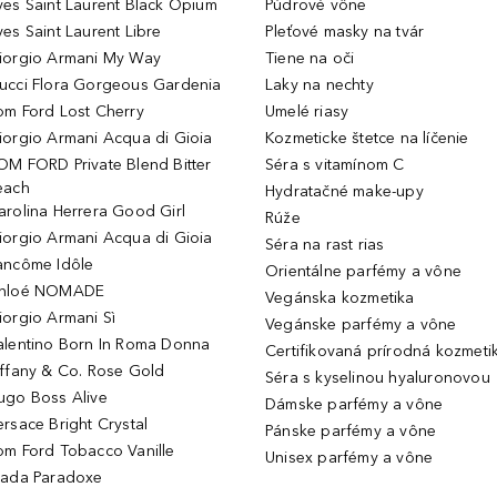
ves Saint Laurent Black Opium
Púdrové vône
ves Saint Laurent Libre
Pleťové masky na tvár
iorgio Armani My Way
Tiene na oči
ucci Flora Gorgeous Gardenia
Laky na nechty
om Ford Lost Cherry
Umelé riasy
iorgio Armani Acqua di Gioia
Kozmeticke štetce na líčenie
OM FORD Private Blend Bitter
Séra s vitamínom C
each
Hydratačné make-upy
arolina Herrera Good Girl
Rúže
iorgio Armani Acqua di Gioia
Séra na rast rias
ancôme Idôle
Orientálne parfémy a vône
hloé NOMADE
Vegánska kozmetika
iorgio Armani Sì
Vegánske parfémy a vône
alentino Born In Roma Donna
Certifikovaná prírodná kozmeti
iffany & Co. Rose Gold
Séra s kyselinou hyaluronovou
ugo Boss Alive
Dámske parfémy a vône
ersace Bright Crystal
Pánske parfémy a vône
om Ford Tobacco Vanille
Unisex parfémy a vône
rada Paradoxe