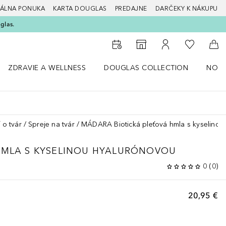
ÁLNA PONUKA
KARTA DOUGLAS
PREDAJNE
DARČEKY K NÁKUPU
glas.
Do môjho 
Do vyhľadávača predajní
Do môjho účtu
Do 
ZDRAVIE A WELLNESS
DOUGLAS COLLECTION
NOVI
ný štýl
Otvorte menu Zdravie a wellness
Otvorte menu Douglas Collection
Otvor
 o tvár
Spreje na tvár
MÁDARA Biotická pleťová hmla s kyselinou
HMLA S KYSELINOU HYALURÓNOVOU
0
(
0
)
20,95 €