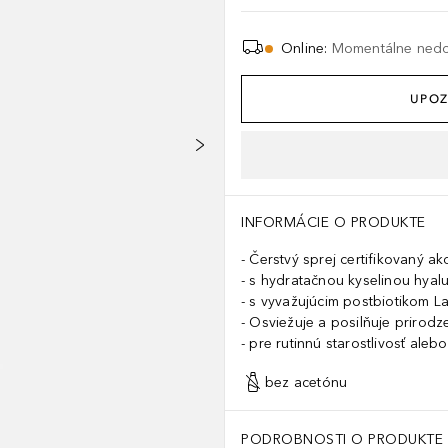
Online
:
Momentálne ned
UPOZ
INFORMÁCIE O PRODUKTE
Čerstvý sprej certifikovaný a
s hydratačnou kyselinou hya
s vyvažujúcim postbiotikom La
Osviežuje a posilňuje prirodz
pre rutinnú starostlivosť aleb
bez acetónu
PODROBNOSTI O PRODUKTE