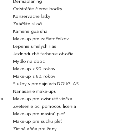
Dermaplaning
Odstráňte čierne bodky
Konzervačné látky
Zväčšite si oči
Kamene gua sha
Make-up pre začiatočníkov
Lepenie umelých rias
Jednoduché farbenie obočia
Mýdlo na obočí
Make-up z 90. rokov
Make-up z 80. rokov
Služby v predajniach DOUGLAS
Nanášanie make-upu
ka
Make-up pre ovisnuté viečka
Zvetšenie očí pomocou líčenia
Make-up pre mastnú pleť
Make-up pre suchú pleť
Zimná vôňa pre ženy