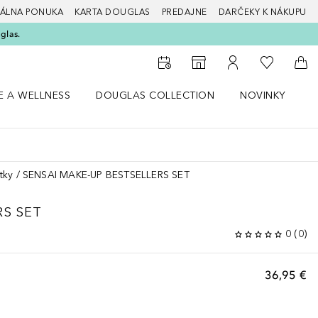
ÁLNA PONUKA
KARTA DOUGLAS
PREDAJNE
DARČEKY K NÁKUPU
glas.
Do môjho 
Do vyhľadávača predajní
Do môjho účtu
Do 
E A WELLNESS
DOUGLAS COLLECTION
NOVINKY
S
 menu Zdravie a wellness
Otvorte menu Douglas Collection
Otvorte menu No
O
tky
SENSAI MAKE-UP BESTSELLERS SET
RS SET
0
(
0
)
36,95 €