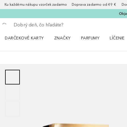
Ku každému nákupu vzorček zadarmo Doprava zadarmo od 49 € Doruče
Obja
Choď späť
Vykonajte vyhľadávanie
DARČEKOVÉ KARTY
ZNAČKY
PARFUMY
LÍČENIE
Otvorte menu ZNAČKY
Otvorte menu Parfumy
Otvorte 