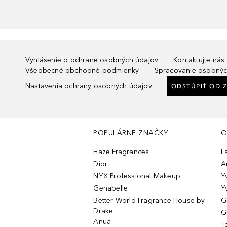
Vyhlásenie o ochrane osobných údajov
Kontaktujte nás
Všeobecné obchodné podmienky
Spracovanie osobnýc
Nastavenia ochrany osobných údajov
ODSTÚPIŤ OD 
POPULÁRNE ZNAČKY
O
Haze Fragrances
L
Dior
A
NYX Professional Makeup
Y
Genabelle
Y
Better World Fragrance House by
G
Drake
G
Anua
T