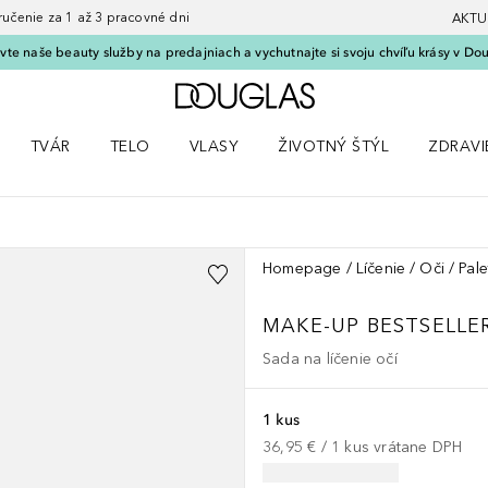
nie za 1 až 3 pracovné dni
AKTU
vte naše beauty služby na predajniach a vychutnajte si svoju chvíľu krásy v Dou
Domov
TVÁR
TELO
VLASY
ŽIVOTNÝ ŠTÝL
ZDRAVI
menu Líčenie
Otvorte menu Tvár
Otvorte menu Telo
Otvorte menu Vlasy
Otvorte menu Životný štýl
Otvorte
Homepage
Líčenie
Oči
Pale
MAKE-UP BESTSELLE
Sada na líčenie očí
1 kus
36,95 €
 / 
1
kus
vrátane DPH