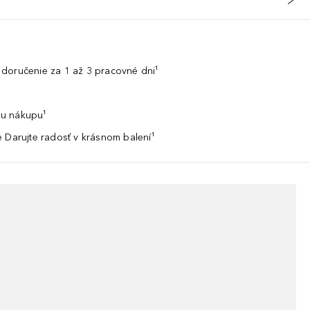
doručenie za 1 až 3 pracovné dni¹
u nákupu¹
 Darujte radosť v krásnom balení¹