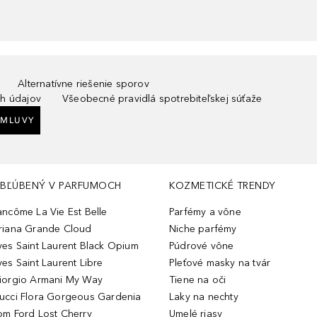
Alternatívne riešenie sporov
h údajov
Všeobecné pravidlá spotrebiteľskej súťaže
ZMLUVY
BĽÚBENÝ V PARFUMOCH
KOZMETICKÉ TRENDY
ancôme La Vie Est Belle
Parfémy a vône
riana Grande Cloud
Niche parfémy
ves Saint Laurent Black Opium
Púdrové vône
ves Saint Laurent Libre
Pleťové masky na tvár
iorgio Armani My Way
Tiene na oči
ucci Flora Gorgeous Gardenia
Laky na nechty
om Ford Lost Cherry
Umelé riasy