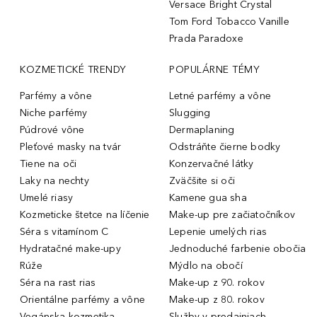
Versace Bright Crystal
Tom Ford Tobacco Vanille
Prada Paradoxe
KOZMETICKÉ TRENDY
POPULÁRNE TÉMY
Parfémy a vône
Letné parfémy a vône
Niche parfémy
Slugging
Púdrové vône
Dermaplaning
Pleťové masky na tvár
Odstráňte čierne bodky
Tiene na oči
Konzervačné látky
Laky na nechty
Zväčšite si oči
Umelé riasy
Kamene gua sha
Kozmeticke štetce na líčenie
Make-up pre začiatočníkov
Séra s vitamínom C
Lepenie umelých rias
Hydratačné make-upy
Jednoduché farbenie obočia
Rúže
Mýdlo na obočí
Séra na rast rias
Make-up z 90. rokov
Orientálne parfémy a vône
Make-up z 80. rokov
Vegánska kozmetika
Služby v predajniach