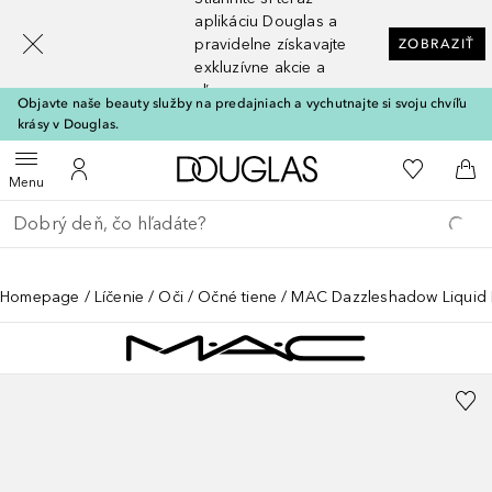
[navigation.slideout.screenreader]
aplikáciu Douglas a
pravidelne získavajte
ZOBRAZIŤ
exkluzívne akcie a
zľavy
Objavte naše beauty služby na predajniach a vychutnajte si svoju chvíľu
krásy v Douglas.
Domov
Do môjho 
Otvoriť menu
Do môjho účtu
Do 
Menu
Choď späť
Vykonajte vyhľadávanie
Homepage
Líčenie
Oči
Očné tiene
MAC Dazzleshadow Liquid