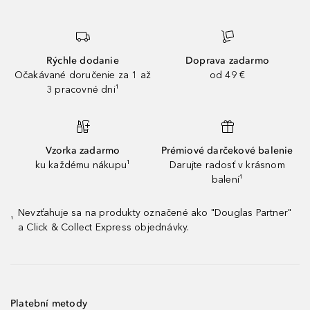
Rýchle dodanie
Doprava zadarmo
Očakávané doručenie za 1 až
od 49 €
3 pracovné dni¹
Vzorka zadarmo
Prémiové darčekové balenie
ku každému nákupu¹
Darujte radosť v krásnom
balení¹
Nevzťahuje sa na produkty označené ako "Douglas Partner"
¹
a Click & Collect Express objednávky.
Platební metody