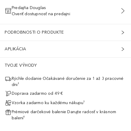
Predajňa Douglas
Overiť dostupnosť na predajni
PRIDAŤ DO KOŠÍKA
PODROBNOSTI O PRODUKTE
APLIKÁCIA
TVOJE VÝHODY
Rýchle dodanie Očakávané doručenie za 1 až 3 pracovné
dni¹
Doprava zadarmo od 49 €
Vzorka zadarmo ku každému nákupu¹
Prémiové darčekové balenie Darujte radosť v krásnom
balení¹