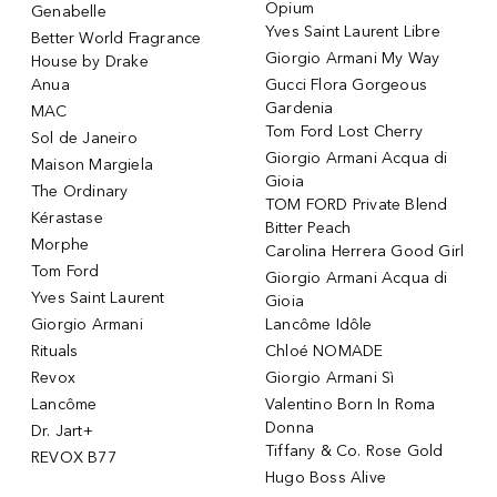
Opium
Genabelle
Yves Saint Laurent Libre
Better World Fragrance
Giorgio Armani My Way
House by Drake
Anua
Gucci Flora Gorgeous
Gardenia
MAC
Tom Ford Lost Cherry
Sol de Janeiro
Giorgio Armani Acqua di
Maison Margiela
Gioia
The Ordinary
TOM FORD Private Blend
Kérastase
Bitter Peach
Morphe
Carolina Herrera Good Girl
Tom Ford
Giorgio Armani Acqua di
Yves Saint Laurent
Gioia
Giorgio Armani
Lancôme Idôle
Rituals
Chloé NOMADE
Revox
Giorgio Armani Sì
Lancôme
Valentino Born In Roma
Donna
Dr. Jart+
Tiffany & Co. Rose Gold
REVOX B77
Hugo Boss Alive