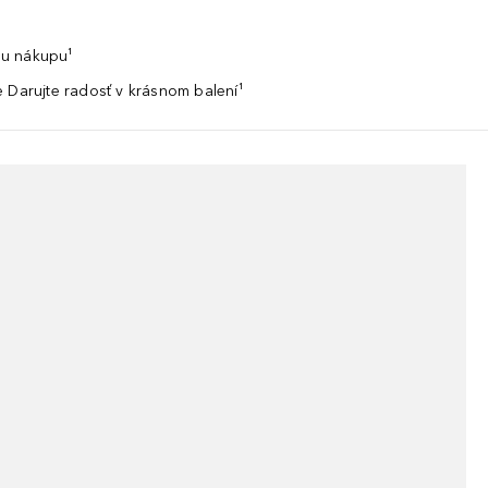
u nákupu¹
 Darujte radosť v krásnom balení¹