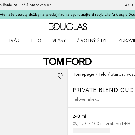
nie za 1 až 3 pracovné dni
AKTU
vte naše beauty služby na predajniach a vychutnajte si svoju chvíľu krásy v Dou
Domov
TVÁR
TELO
VLASY
ŽIVOTNÝ ŠTÝL
ZDRAVI
menu Líčenie
Otvorte menu Tvár
Otvorte menu Telo
Otvorte menu Vlasy
Otvorte menu Životný štýl
Otvorte
Homepage
Telo
Starostlivosť
PRIVATE BLEND
OUD
Telové mlieko
240 ml
39,17 €
 / 
100
ml
vrátane DPH