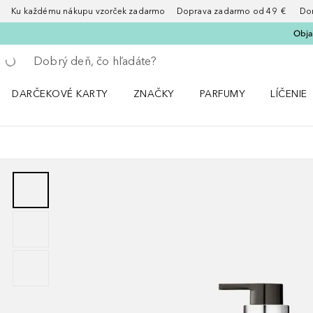
Ku každému nákupu vzorček zadarmo Doprava zadarmo od 49 € Doruče
Obja
Choď späť
Vykonajte vyhľadávanie
DARČEKOVÉ KARTY
ZNAČKY
PARFUMY
LÍČENIE
Otvorte menu ZNAČKY
Otvorte menu Parfumy
Otvorte 