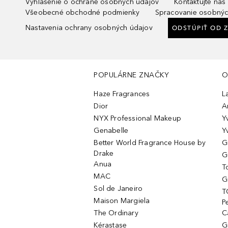
Vyhlásenie o ochrane osobných údajov
Kontaktujte nás
Všeobecné obchodné podmienky
Spracovanie osobnýc
Nastavenia ochrany osobných údajov
ODSTÚPIŤ OD 
POPULÁRNE ZNAČKY
O
Haze Fragrances
L
Dior
A
NYX Professional Makeup
Y
Genabelle
Y
Better World Fragrance House by
G
Drake
G
Anua
T
MAC
G
Sol de Janeiro
T
Maison Margiela
P
The Ordinary
C
Kérastase
G