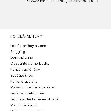
©
2026
Parfumerie Douglas Slovensko s.r.o.
POPULÁRNE TÉMY
Letné parfémy a vône
Slugging
Dermaplaning
Odstráňte čierne bodky
Konzervačné látky
Zväčšite si oči
Kamene gua sha
Make-up pre začiatočníkov
Lepenie umelých rias
Jednoduché farbenie obočia
Mýdlo na obočí