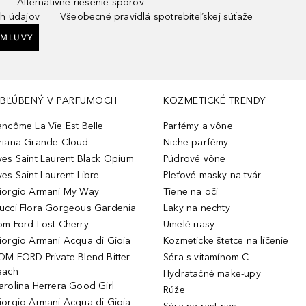
Alternatívne riešenie sporov
h údajov
Všeobecné pravidlá spotrebiteľskej súťaže
ZMLUVY
BĽÚBENÝ V PARFUMOCH
KOZMETICKÉ TRENDY
ancôme La Vie Est Belle
Parfémy a vône
riana Grande Cloud
Niche parfémy
ves Saint Laurent Black Opium
Púdrové vône
ves Saint Laurent Libre
Pleťové masky na tvár
iorgio Armani My Way
Tiene na oči
ucci Flora Gorgeous Gardenia
Laky na nechty
om Ford Lost Cherry
Umelé riasy
iorgio Armani Acqua di Gioia
Kozmeticke štetce na líčenie
OM FORD Private Blend Bitter
Séra s vitamínom C
each
Hydratačné make-upy
arolina Herrera Good Girl
Rúže
iorgio Armani Acqua di Gioia