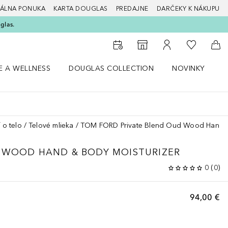
ÁLNA PONUKA
KARTA DOUGLAS
PREDAJNE
DARČEKY K NÁKUPU
glas.
Do môjho 
Do vyhľadávača predajní
Do môjho účtu
Do 
E A WELLNESS
DOUGLAS COLLECTION
NOVINKY
S
 menu Zdravie a wellness
Otvorte menu Douglas Collection
Otvorte menu No
O
 o telo
Telové mlieka
TOM FORD Private Blend Oud Wood Hand &
 WOOD HAND & BODY MOISTURIZER
0
(
0
)
94,00 €