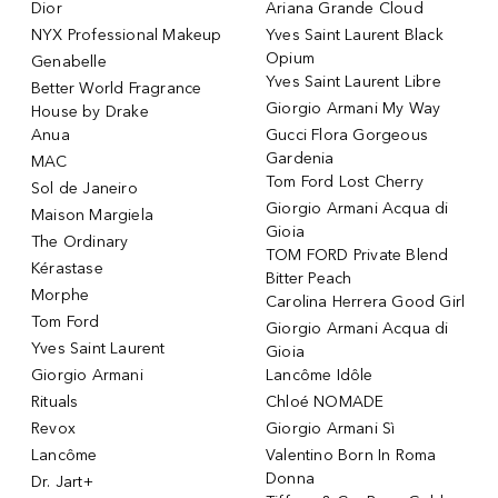
Dior
Ariana Grande Cloud
NYX Professional Makeup
Yves Saint Laurent Black
Opium
Genabelle
Yves Saint Laurent Libre
Better World Fragrance
Giorgio Armani My Way
House by Drake
Anua
Gucci Flora Gorgeous
Gardenia
MAC
Tom Ford Lost Cherry
Sol de Janeiro
Giorgio Armani Acqua di
Maison Margiela
Gioia
The Ordinary
TOM FORD Private Blend
Kérastase
Bitter Peach
Morphe
Carolina Herrera Good Girl
Tom Ford
Giorgio Armani Acqua di
Yves Saint Laurent
Gioia
Giorgio Armani
Lancôme Idôle
Rituals
Chloé NOMADE
Revox
Giorgio Armani Sì
Lancôme
Valentino Born In Roma
Donna
Dr. Jart+