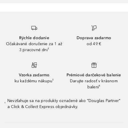
Rýchle dodanie
Doprava zadarmo
Očakávané doručenie za 1 až
od 49 €
3 pracovné dni¹
Vzorka zadarmo
Prémiové darčekové balenie
ku každému nákupu¹
Darujte radosť v krásnom
balení¹
Nevzťahuje sa na produkty označené ako "Douglas Partner"
¹
a Click & Collect Express objednávky.