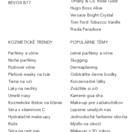
Tiffany & Co. Rose Gold
REVOX B77
Hugo Boss Alive
Versace Bright Crystal
Tom Ford Tobacco Vanille
Prada Paradoxe
KOZMETICKÉ TRENDY
POPULÁRNE TÉMY
Parfémy a vône
Letné parfémy a vône
Niche parfémy
Slugging
Púdrové vône
Dermaplaning
Pleťové masky na tvár
Odstráňte čierne bodky
Tiene na oči
Konzervačné látky
Laky na nechty
Zväčšite si oči
Umelé riasy
Kamene gua sha
Kozmeticke štetce na líčenie
Make-up pre začiatočníkov
Séra s vitamínom C
Lepenie umelých rias
Hydratačné make-upy
Jednoduché farbenie obočia
Rúže
Mýdlo na obočí
Séra na rast rias
Make-up z 90. rokov