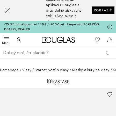
[navigation.slideout.screenreader]
aplikáciu Douglas a
pravidelne získavajte
ZOBRAZIŤ
exkluzívne akcie a
zľavy
-25 %* pri nákupe nad 110 € / -20 %* pri nákupe nad 70 €! KÓD:
DEAL25, DEAL20
Domov
Do môjho 
Otvoriť menu
Do môjho účtu
Do 
Menu
Choď späť
Vykonajte vyhľadávanie
Homepage
Vlasy
Starostlivosť o vlasy
Masky a kúry na vlasy
K