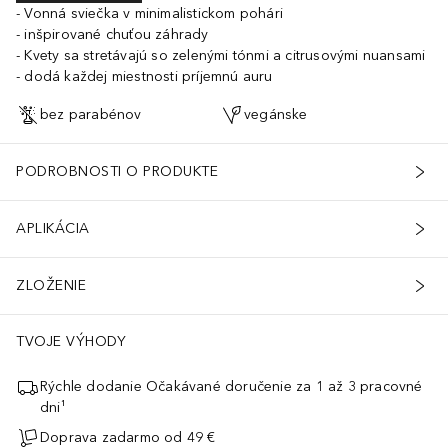
Vonná sviečka v minimalistickom pohári
inšpirované chuťou záhrady
Kvety sa stretávajú so zelenými tónmi a citrusovými nuansami
dodá každej miestnosti príjemnú auru
bez parabénov
vegánske
PODROBNOSTI O PRODUKTE
APLIKÁCIA
ZLOŽENIE
TVOJE VÝHODY
Rýchle dodanie Očakávané doručenie za 1 až 3 pracovné
dni¹
Doprava zadarmo od 49 €