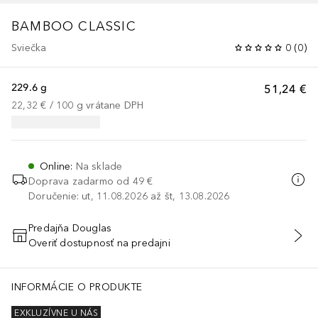
BAMBOO CLASSIC
Sviečka
0
(
0
)
229.6 g
51,24 €
22,32 €
 / 
100
g
vrátane DPH
Online
:
Na sklade
Doprava zadarmo od 49 €
Doručenie: ut, 11.08.2026 až št, 13.08.2026
Predajňa Douglas
Overiť dostupnosť na predajni
PRIDAŤ DO KOŠÍKA
INFORMÁCIE O PRODUKTE
EXKLUZÍVNE U NÁS