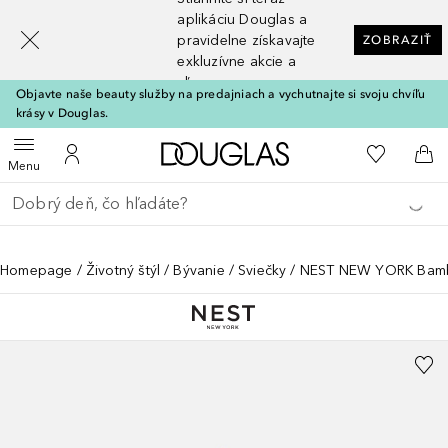
[navigation.slideout.screenreader]
aplikáciu Douglas a
pravidelne získavajte
ZOBRAZIŤ
exkluzívne akcie a
zľavy
Objavte naše beauty služby na predajniach a vychutnajte si svoju chvíľu
krásy v Douglas.
Domov
Do môjho 
Otvoriť menu
Do môjho účtu
Do 
Menu
Choď späť
Vykonajte vyhľadávanie
Homepage
Životný štýl
Bývanie
Sviečky
NEST NEW YORK Bamb