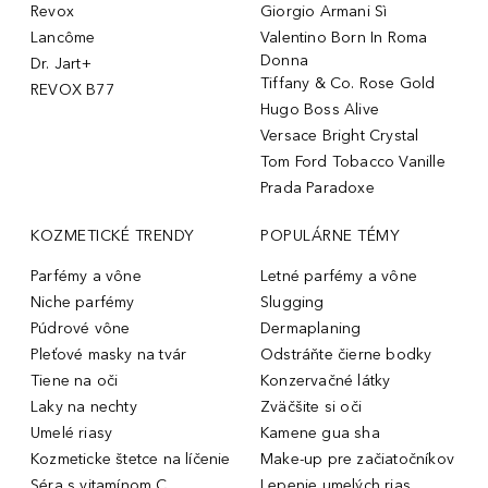
Revox
Giorgio Armani Sì
Lancôme
Valentino Born In Roma
Donna
Dr. Jart+
Tiffany & Co. Rose Gold
REVOX B77
Hugo Boss Alive
Versace Bright Crystal
Tom Ford Tobacco Vanille
Prada Paradoxe
KOZMETICKÉ TRENDY
POPULÁRNE TÉMY
Parfémy a vône
Letné parfémy a vône
Niche parfémy
Slugging
Púdrové vône
Dermaplaning
Pleťové masky na tvár
Odstráňte čierne bodky
Tiene na oči
Konzervačné látky
Laky na nechty
Zväčšite si oči
Umelé riasy
Kamene gua sha
Kozmeticke štetce na líčenie
Make-up pre začiatočníkov
Séra s vitamínom C
Lepenie umelých rias