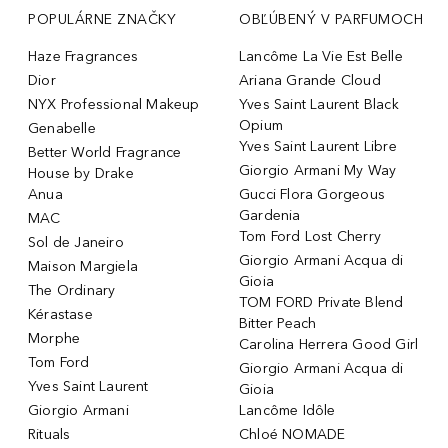
POPULÁRNE ZNAČKY
OBĽÚBENÝ V PARFUMOCH
Haze Fragrances
Lancôme La Vie Est Belle
Dior
Ariana Grande Cloud
NYX Professional Makeup
Yves Saint Laurent Black
Opium
Genabelle
Yves Saint Laurent Libre
Better World Fragrance
Giorgio Armani My Way
House by Drake
Anua
Gucci Flora Gorgeous
Gardenia
MAC
Tom Ford Lost Cherry
Sol de Janeiro
Giorgio Armani Acqua di
Maison Margiela
Gioia
The Ordinary
TOM FORD Private Blend
Kérastase
Bitter Peach
Morphe
Carolina Herrera Good Girl
Tom Ford
Giorgio Armani Acqua di
Yves Saint Laurent
Gioia
Giorgio Armani
Lancôme Idôle
Rituals
Chloé NOMADE