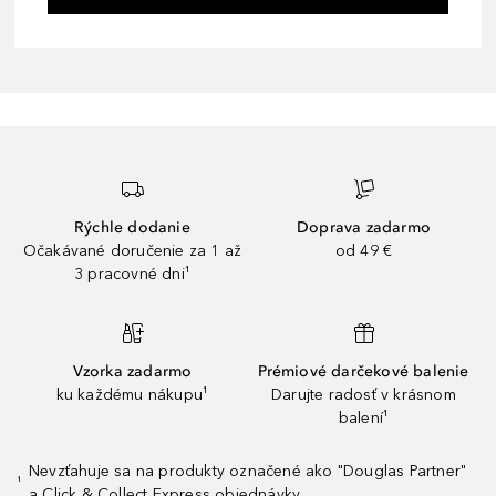
Rýchle dodanie
Doprava zadarmo
Očakávané doručenie za 1 až
od 49 €
3 pracovné dni¹
Vzorka zadarmo
Prémiové darčekové balenie
ku každému nákupu¹
Darujte radosť v krásnom
balení¹
Nevzťahuje sa na produkty označené ako "Douglas Partner"
¹
a Click & Collect Express objednávky.