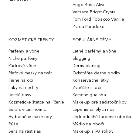
Hugo Boss Alive
Versace Bright Crystal
Tom Ford Tobacco Vanille
Prada Paradoxe
KOZMETICKÉ TRENDY
POPULÁRNE TÉMY
Parfémy a vône
Letné parfémy a vône
Niche parfémy
Slugging
Púdrové vône
Dermaplaning
Pleťové masky na tvár
Odstráňte čierne bodky
Tiene na oči
Konzervačné látky
Laky na nechty
Zväčšite si oči
Umelé riasy
Kamene gua sha
Kozmeticke štetce na líčenie
Make-up pre začiatočníkov
Séra s vitamínom C
Lepenie umelých rias
Hydratačné make-upy
Jednoduché farbenie obočia
Rúže
Mýdlo na obočí
Séra na rast rias
Make-up z 90. rokov