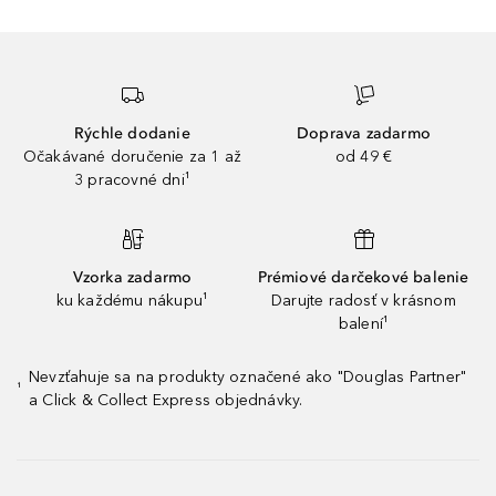
Rýchle dodanie
Doprava zadarmo
Očakávané doručenie za 1 až
od 49 €
3 pracovné dni¹
Vzorka zadarmo
Prémiové darčekové balenie
ku každému nákupu¹
Darujte radosť v krásnom
balení¹
Nevzťahuje sa na produkty označené ako "Douglas Partner"
¹
a Click & Collect Express objednávky.