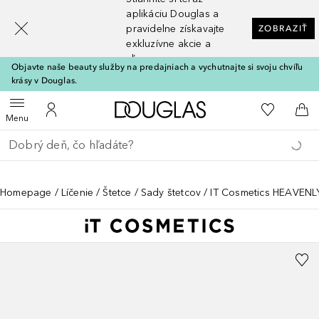
[navigation.slideout.screenreader]
aplikáciu Douglas a
pravidelne získavajte
ZOBRAZIŤ
exkluzívne akcie a
zľavy
Objavte naše beauty služby na predajniach a vychutnajte si svoju chvíľu
krásy v Douglas.
Domov
Do môjho 
Otvoriť menu
Do môjho účtu
Do 
Menu
Choď späť
Vykonajte vyhľadávanie
Homepage
Líčenie
Štetce
Sady štetcov
IT Cosmetics HEAVENL