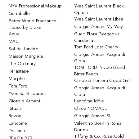
NYX Professional Makeup
Yves Saint Laurent Black
Opium
Genabelle
Yves Saint Laurent Libre
Better World Fragrance
Giorgio Armani My Way
House by Drake
Anua
Gucci Flora Gorgeous
Gardenia
MAC
Tom Ford Lost Cherry
Sol de Janeiro
Giorgio Armani Acqua di
Maison Margiela
Gioia
The Ordinary
TOM FORD Private Blend
Kérastase
Bitter Peach
Morphe
Carolina Herrera Good Girl
Tom Ford
Giorgio Armani Acqua di
Yves Saint Laurent
Gioia
Giorgio Armani
Lancôme Idôle
Rituals
Chloé NOMADE
Revox
Giorgio Armani Sì
Lancôme
Valentino Born In Roma
Donna
Dr. Jart+
Tiffany & Co. Rose Gold
REVOX B77