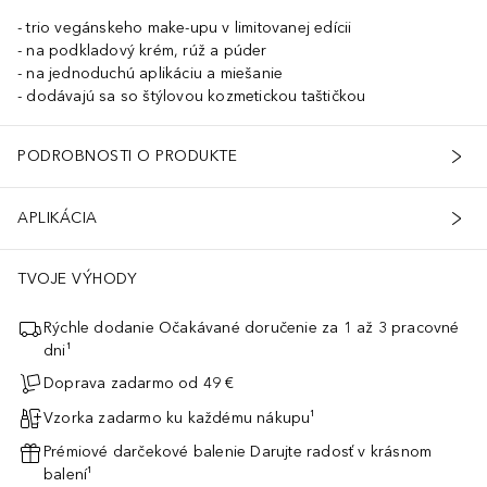
trio vegánskeho make-upu v limitovanej edícii
na podkladový krém, rúž a púder
na jednoduchú aplikáciu a miešanie
dodávajú sa so štýlovou kozmetickou taštičkou
PODROBNOSTI O PRODUKTE
APLIKÁCIA
TVOJE VÝHODY
Rýchle dodanie Očakávané doručenie za 1 až 3 pracovné
dni¹
Doprava zadarmo od 49 €
Vzorka zadarmo ku každému nákupu¹
Prémiové darčekové balenie Darujte radosť v krásnom
balení¹