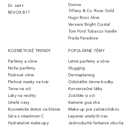
Donna
Dr. Jart+
Tiffany & Co. Rose Gold
REVOX B77
Hugo Boss Alive
Versace Bright Crystal
Tom Ford Tobacco Vanille
Prada Paradoxe
KOZMETICKÉ TRENDY
POPULÁRNE TÉMY
Parfémy a vône
Letné parfémy a vône
Niche parfémy
Slugging
Púdrové vône
Dermaplaning
Pleťové masky na tvár
Odstráňte čierne bodky
Tiene na oči
Konzervačné látky
Laky na nechty
Zväčšite si oči
Umelé riasy
Kamene gua sha
Kozmeticke štetce na líčenie
Make-up pre začiatočníkov
Séra s vitamínom C
Lepenie umelých rias
Hydratačné make-upy
Jednoduché farbenie obočia