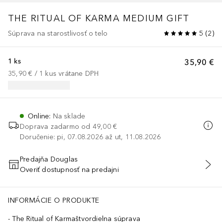
THE RITUAL OF KARMA
MEDIUM GIFT
Súprava na starostlivosť o telo
5
(
2
)
1 ks
35,90 €
35,90 €
 / 
1
kus
vrátane DPH
Online
:
Na sklade
Doprava zadarmo od
49,00 €
Doručenie: pi, 07.08.2026 až ut, 11.08.2026
Predajňa Douglas
Overiť dostupnosť na predajni
PRIDAŤ DO KOŠÍKA
e, Aqua/Water, Glycerin, Caprylic/Capric Triglyceride, Benzyl Salic
INFORMÁCIE O PRODUKTE
The Ritual of Karmaštvordielna súprava