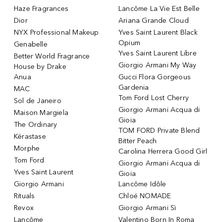
Haze Fragrances
Lancôme La Vie Est Belle
Dior
Ariana Grande Cloud
NYX Professional Makeup
Yves Saint Laurent Black
Opium
Genabelle
Yves Saint Laurent Libre
Better World Fragrance
Giorgio Armani My Way
House by Drake
Anua
Gucci Flora Gorgeous
Gardenia
MAC
Tom Ford Lost Cherry
Sol de Janeiro
Giorgio Armani Acqua di
Maison Margiela
Gioia
The Ordinary
TOM FORD Private Blend
Kérastase
Bitter Peach
Morphe
Carolina Herrera Good Girl
Tom Ford
Giorgio Armani Acqua di
Yves Saint Laurent
Gioia
Giorgio Armani
Lancôme Idôle
Rituals
Chloé NOMADE
Revox
Giorgio Armani Sì
Lancôme
Valentino Born In Roma