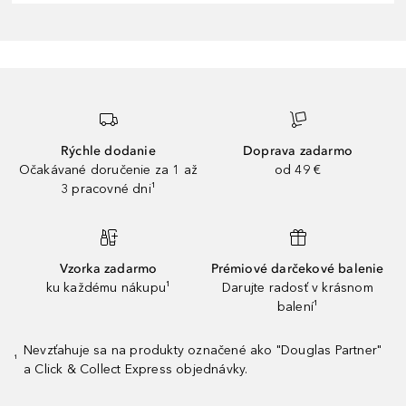
Rýchle dodanie
Doprava zadarmo
Očakávané doručenie za 1 až
od 49 €
3 pracovné dni¹
Vzorka zadarmo
Prémiové darčekové balenie
ku každému nákupu¹
Darujte radosť v krásnom
balení¹
Nevzťahuje sa na produkty označené ako "Douglas Partner"
¹
a Click & Collect Express objednávky.