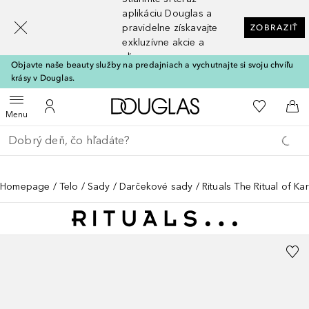
[navigation.slideout.screenreader]
aplikáciu Douglas a
pravidelne získavajte
ZOBRAZIŤ
exkluzívne akcie a
zľavy
Objavte naše beauty služby na predajniach a vychutnajte si svoju chvíľu
krásy v Douglas.
Domov
Do môjho 
Otvoriť menu
Do môjho účtu
Do 
Menu
Choď späť
Vykonajte vyhľadávanie
Homepage
Telo
Sady
Darčekové sady
Rituals The Ritual of K