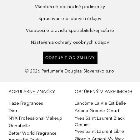
Všeobecné obchodné podmienky
Spracovanie osobných údajov
Všeobecné pravidlá spotrebiteľskej súťaže
Nastavenia ochrany osobných údajov
ODSTÚPIŤ OD ZMLUVY
©
2026
Parfumerie Douglas Slovensko s.r.o.
POPULÁRNE ZNAČKY
OBĽÚBENÝ V PARFUMOCH
Haze Fragrances
Lancôme La Vie Est Belle
Dior
Ariana Grande Cloud
NYX Professional Makeup
Yves Saint Laurent Black
Opium
Genabelle
Yves Saint Laurent Libre
Better World Fragrance
Giorgio Armani My Way
House by Drake