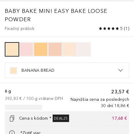
BABY BAKE MINI EASY BAKE LOOSE
POWDER
Fixačný prášok
5
(
1
)
BANANA BREAD
6 g
23,57 €
392,83 €
 / 
100
g
vrátane DPH
Najnižšia cena za posledných
30 dní
18,86 €
Cena s kódom *
17,68 €
DEAL25
*Zistiť viac