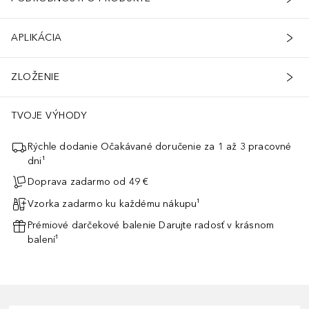
APLIKÁCIA
ZLOŽENIE
TVOJE VÝHODY
Rýchle dodanie Očakávané doručenie za 1 až 3 pracovné
dni¹
Doprava zadarmo od 49 €
Vzorka zadarmo ku každému nákupu¹
Prémiové darčekové balenie Darujte radosť v krásnom
balení¹