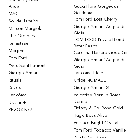
Anua
Gucci Flora Gorgeous
Gardenia
MAC
Tom Ford Lost Cherry
Sol de Janeiro
Giorgio Armani Acqua di
Maison Margiela
Gioia
The Ordinary
TOM FORD Private Blend
Kérastase
Bitter Peach
Morphe
Carolina Herrera Good Girl
Tom Ford
Giorgio Armani Acqua di
Yves Saint Laurent
Gioia
Giorgio Armani
Lancôme Idôle
Rituals
Chloé NOMADE
Revox
Giorgio Armani Sì
Lancôme
Valentino Born In Roma
Donna
Dr. Jart+
Tiffany & Co. Rose Gold
REVOX B77
Hugo Boss Alive
Versace Bright Crystal
Tom Ford Tobacco Vanille
Prada Paradoxe