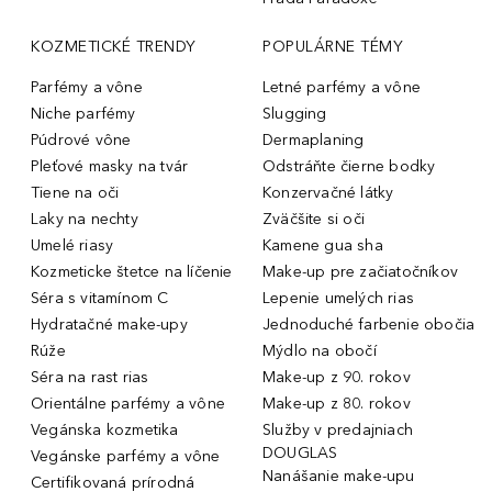
KOZMETICKÉ TRENDY
POPULÁRNE TÉMY
Parfémy a vône
Letné parfémy a vône
Niche parfémy
Slugging
Púdrové vône
Dermaplaning
Pleťové masky na tvár
Odstráňte čierne bodky
Tiene na oči
Konzervačné látky
Laky na nechty
Zväčšite si oči
Umelé riasy
Kamene gua sha
Kozmeticke štetce na líčenie
Make-up pre začiatočníkov
Séra s vitamínom C
Lepenie umelých rias
Hydratačné make-upy
Jednoduché farbenie obočia
Rúže
Mýdlo na obočí
Séra na rast rias
Make-up z 90. rokov
Orientálne parfémy a vône
Make-up z 80. rokov
Vegánska kozmetika
Služby v predajniach
DOUGLAS
Vegánske parfémy a vône
Nanášanie make-upu
Certifikovaná prírodná