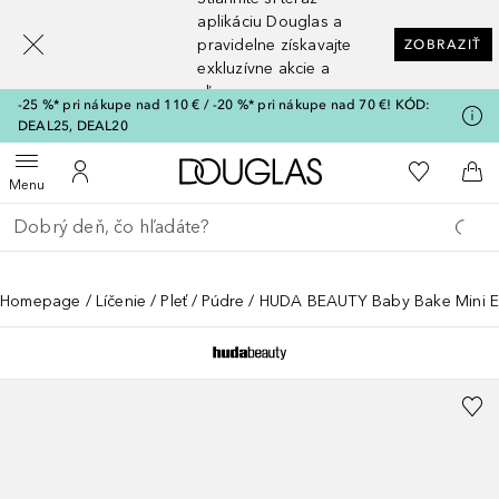
[navigation.slideout.screenreader]
aplikáciu Douglas a
pravidelne získavajte
ZOBRAZIŤ
exkluzívne akcie a
zľavy
-25 %* pri nákupe nad 110 € / -20 %* pri nákupe nad 70 €! KÓD:
DEAL25, DEAL20
Domov
Do môjho 
Otvoriť menu
Do môjho účtu
Do 
Menu
Choď späť
Vykonajte vyhľadávanie
Homepage
Líčenie
Pleť
Púdre
HUDA BEAUTY Baby Bake Mini E