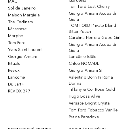
Gardenia
MAC
Tom Ford Lost Cherry
Sol de Janeiro
Giorgio Armani Acqua di
Maison Margiela
Gioia
The Ordinary
TOM FORD Private Blend
Kérastase
Bitter Peach
Morphe
Carolina Herrera Good Girl
Tom Ford
Giorgio Armani Acqua di
Yves Saint Laurent
Gioia
Giorgio Armani
Lancôme Idôle
Rituals
Chloé NOMADE
Revox
Giorgio Armani Sì
Lancôme
Valentino Born In Roma
Donna
Dr. Jart+
Tiffany & Co. Rose Gold
REVOX B77
Hugo Boss Alive
Versace Bright Crystal
Tom Ford Tobacco Vanille
Prada Paradoxe