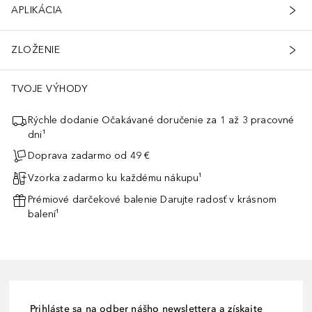
APLIKÁCIA
ZLOŽENIE
TVOJE VÝHODY
Rýchle dodanie Očakávané doručenie za 1 až 3 pracovné
dni¹
Doprava zadarmo od 49 €
Vzorka zadarmo ku každému nákupu¹
Prémiové darčekové balenie Darujte radosť v krásnom
balení¹
Prihláste sa na odber nášho newslettera a získajte