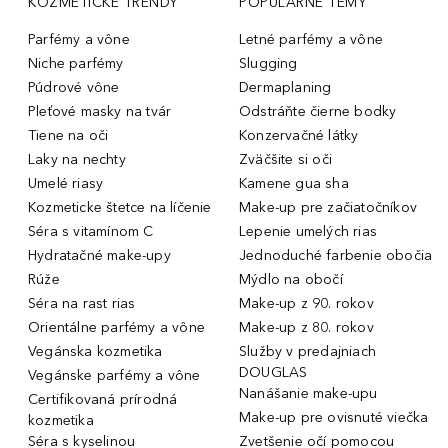
KOZMETICKÉ TRENDY
POPULÁRNE TÉMY
Parfémy a vône
Letné parfémy a vône
Niche parfémy
Slugging
Púdrové vône
Dermaplaning
Pleťové masky na tvár
Odstráňte čierne bodky
Tiene na oči
Konzervačné látky
Laky na nechty
Zväčšite si oči
Umelé riasy
Kamene gua sha
Kozmeticke štetce na líčenie
Make-up pre začiatočníkov
Séra s vitamínom C
Lepenie umelých rias
Hydratačné make-upy
Jednoduché farbenie obočia
Rúže
Mýdlo na obočí
Séra na rast rias
Make-up z 90. rokov
Orientálne parfémy a vône
Make-up z 80. rokov
Vegánska kozmetika
Služby v predajniach
DOUGLAS
Vegánske parfémy a vône
Nanášanie make-upu
Certifikovaná prírodná
Make-up pre ovisnuté viečka
kozmetika
Séra s kyselinou
Zvetšenie očí pomocou