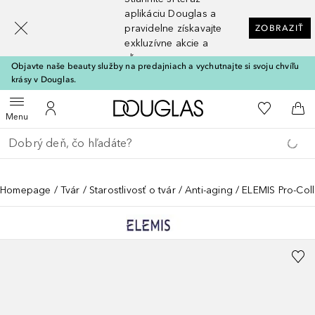
[navigation.slideout.screenreader]
aplikáciu Douglas a
pravidelne získavajte
ZOBRAZIŤ
exkluzívne akcie a
zľavy
Objavte naše beauty služby na predajniach a vychutnajte si svoju chvíľu
krásy v Douglas.
Domov
Do môjho 
Otvoriť menu
Do môjho účtu
Do 
Menu
Choď späť
Vykonajte vyhľadávanie
Homepage
Tvár
Starostlivosť o tvár
Anti-aging
ELEMIS Pro-Col