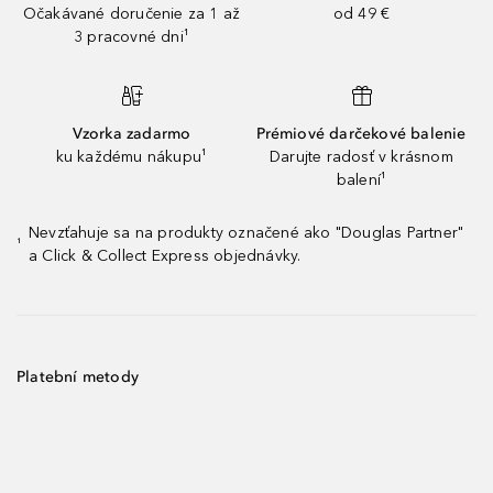
Očakávané doručenie za 1 až
od 49 €
3 pracovné dni¹
Vzorka zadarmo
Prémiové darčekové balenie
ku každému nákupu¹
Darujte radosť v krásnom
balení¹
Nevzťahuje sa na produkty označené ako "Douglas Partner"
¹
a Click & Collect Express objednávky.
Platební metody