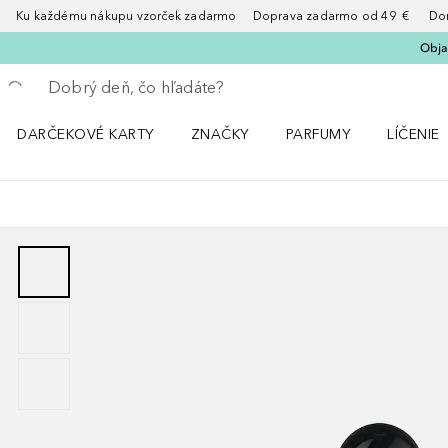
Ku každému nákupu vzorček zadarmo Doprava zadarmo od 49 € Doruče
Obja
Choď späť
Vykonajte vyhľadávanie
DARČEKOVÉ KARTY
ZNAČKY
PARFUMY
LÍČENIE
Otvorte menu ZNAČKY
Otvorte menu Parfumy
Otvorte 