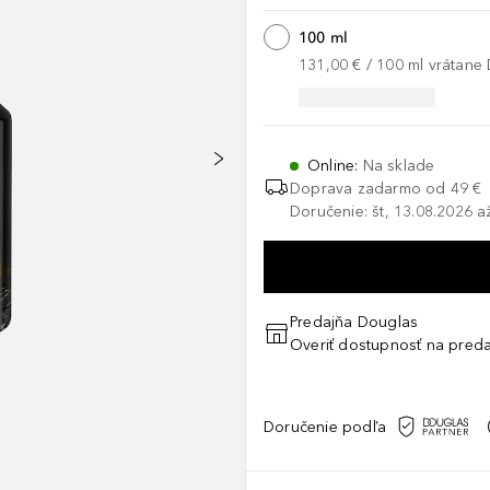
100 ml
131,00 €
 / 
100
ml
vrátane
Online
:
Na sklade
Doprava zadarmo od 49 €
Doručenie: št, 13.08.2026 a
Predajňa Douglas
Overiť dostupnosť na preda
Doručenie podľa