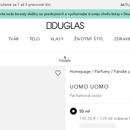
nie za 1 až 3 pracovné dni
AKTU
vte naše beauty služby na predajniach a vychutnajte si svoju chvíľu krásy v Dou
Domov
TVÁR
TELO
VLASY
ŽIVOTNÝ ŠTÝL
ZDRAVI
menu Líčenie
Otvorte menu Tvár
Otvorte menu Telo
Otvorte menu Vlasy
Otvorte menu Životný štýl
Otvorte
Homepage
Parfumy
Pánske 
UOMO
UOMO
Parfumová voda
50 ml
192,00 €
 / 
100
ml
vrátane