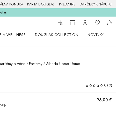
ÁLNA PONUKA
KARTA DOUGLAS
PREDAJNE
DARČEKY K NÁKUPU
glas.
Do môjho 
Do vyhľadávača predajní
Do môjho účtu
Do 
E A WELLNESS
DOUGLAS COLLECTION
NOVINKY
S
 menu Zdravie a wellness
Otvorte menu Douglas Collection
Otvorte menu No
O
parfémy a vône
Parfémy
Gisada Uomo Uomo
0
(
0
)
96,00 €
 DPH