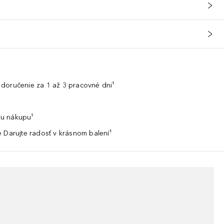
doručenie za 1 až 3 pracovné dni¹
u nákupu¹
 Darujte radosť v krásnom balení¹