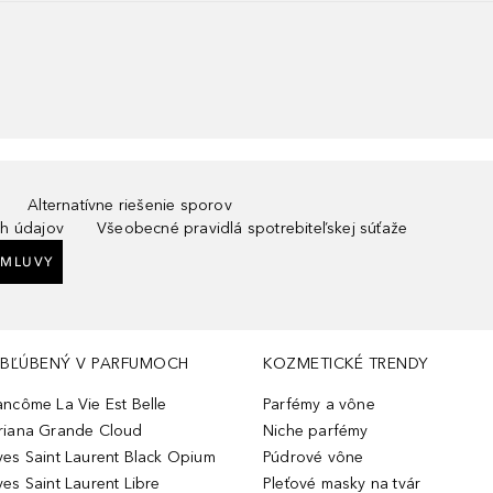
Alternatívne riešenie sporov
h údajov
Všeobecné pravidlá spotrebiteľskej súťaže
ZMLUVY
BĽÚBENÝ V PARFUMOCH
KOZMETICKÉ TRENDY
ancôme La Vie Est Belle
Parfémy a vône
riana Grande Cloud
Niche parfémy
ves Saint Laurent Black Opium
Púdrové vône
ves Saint Laurent Libre
Pleťové masky na tvár