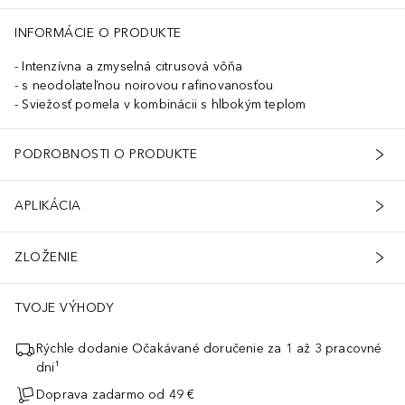
INFORMÁCIE O PRODUKTE
Intenzívna a zmyselná citrusová vôňa
s neodolateľnou noirovou rafinovanosťou
Sviežosť pomela v kombinácii s hlbokým teplom
PODROBNOSTI O PRODUKTE
APLIKÁCIA
ZLOŽENIE
TVOJE VÝHODY
Rýchle dodanie Očakávané doručenie za 1 až 3 pracovné
dni¹
Doprava zadarmo od 49 €