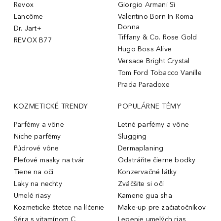
Revox
Giorgio Armani Sì
Lancôme
Valentino Born In Roma
Donna
Dr. Jart+
Tiffany & Co. Rose Gold
REVOX B77
Hugo Boss Alive
Versace Bright Crystal
Tom Ford Tobacco Vanille
Prada Paradoxe
KOZMETICKÉ TRENDY
POPULÁRNE TÉMY
Parfémy a vône
Letné parfémy a vône
Niche parfémy
Slugging
Púdrové vône
Dermaplaning
Pleťové masky na tvár
Odstráňte čierne bodky
Tiene na oči
Konzervačné látky
Laky na nechty
Zväčšite si oči
Umelé riasy
Kamene gua sha
Kozmeticke štetce na líčenie
Make-up pre začiatočníkov
Séra s vitamínom C
Lepenie umelých rias