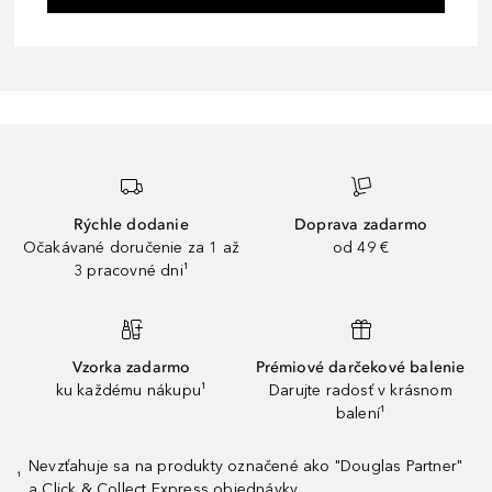
Rýchle dodanie
Doprava zadarmo
Očakávané doručenie za 1 až
od 49 €
3 pracovné dni¹
Vzorka zadarmo
Prémiové darčekové balenie
ku každému nákupu¹
Darujte radosť v krásnom
balení¹
Nevzťahuje sa na produkty označené ako "Douglas Partner"
¹
a Click & Collect Express objednávky.