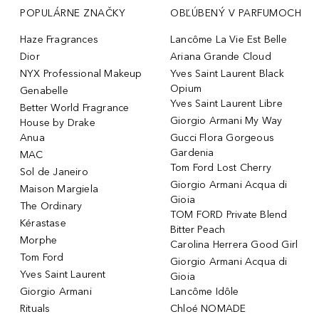
POPULÁRNE ZNAČKY
OBĽÚBENÝ V PARFUMOCH
Haze Fragrances
Lancôme La Vie Est Belle
Dior
Ariana Grande Cloud
NYX Professional Makeup
Yves Saint Laurent Black
Opium
Genabelle
Yves Saint Laurent Libre
Better World Fragrance
Giorgio Armani My Way
House by Drake
Anua
Gucci Flora Gorgeous
Gardenia
MAC
Tom Ford Lost Cherry
Sol de Janeiro
Giorgio Armani Acqua di
Maison Margiela
Gioia
The Ordinary
TOM FORD Private Blend
Kérastase
Bitter Peach
Morphe
Carolina Herrera Good Girl
Tom Ford
Giorgio Armani Acqua di
Yves Saint Laurent
Gioia
Giorgio Armani
Lancôme Idôle
Rituals
Chloé NOMADE