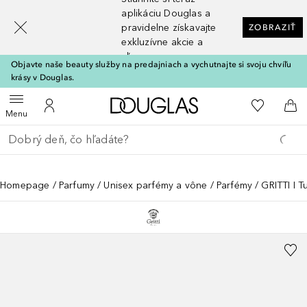
[navigation.slideout.screenreader]
aplikáciu Douglas a
pravidelne získavajte
ZOBRAZIŤ
exkluzívne akcie a
zľavy
Objavte naše beauty služby na predajniach a vychutnajte si svoju chvíľu
krásy v Douglas.
Domov
Do môjho 
Otvoriť menu
Do môjho účtu
Do 
Menu
Choď späť
Vykonajte vyhľadávanie
Homepage
Parfumy
Unisex parfémy a vône
Parfémy
GRITTI I 