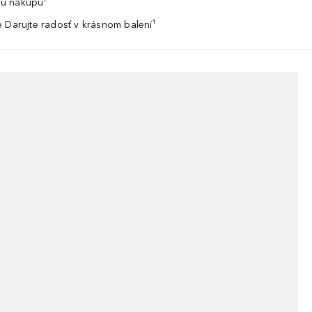
u nákupu¹
 Darujte radosť v krásnom balení¹