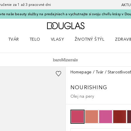
nie za 1 až 3 pracovné dni
AKTU
vte naše beauty služby na predajniach a vychutnajte si svoju chvíľu krásy v Dou
Domov
TVÁR
TELO
VLASY
ŽIVOTNÝ ŠTÝL
ZDRAVI
menu Líčenie
Otvorte menu Tvár
Otvorte menu Telo
Otvorte menu Vlasy
Otvorte menu Životný štýl
Otvorte
Homepage
Tvár
Starostlivos
NOURISHING
Olej na pery