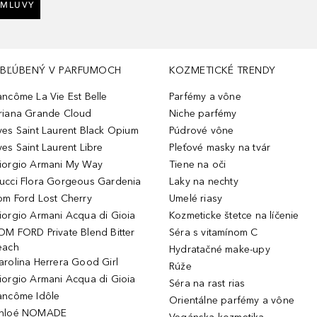
ZMLUVY
BĽÚBENÝ V PARFUMOCH
KOZMETICKÉ TRENDY
ancôme La Vie Est Belle
Parfémy a vône
riana Grande Cloud
Niche parfémy
ves Saint Laurent Black Opium
Púdrové vône
ves Saint Laurent Libre
Pleťové masky na tvár
iorgio Armani My Way
Tiene na oči
ucci Flora Gorgeous Gardenia
Laky na nechty
om Ford Lost Cherry
Umelé riasy
iorgio Armani Acqua di Gioia
Kozmeticke štetce na líčenie
OM FORD Private Blend Bitter
Séra s vitamínom C
each
Hydratačné make-upy
arolina Herrera Good Girl
Rúže
iorgio Armani Acqua di Gioia
Séra na rast rias
ancôme Idôle
Orientálne parfémy a vône
hloé NOMADE