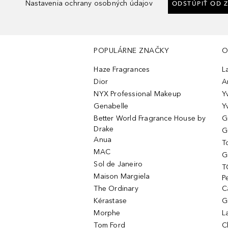
Nastavenia ochrany osobných údajov
ODSTÚPIŤ OD 
POPULÁRNE ZNAČKY
O
Haze Fragrances
L
Dior
A
NYX Professional Makeup
Y
Genabelle
Y
Better World Fragrance House by
G
Drake
G
Anua
T
MAC
G
Sol de Janeiro
T
Maison Margiela
P
The Ordinary
C
Kérastase
G
Morphe
L
Tom Ford
C