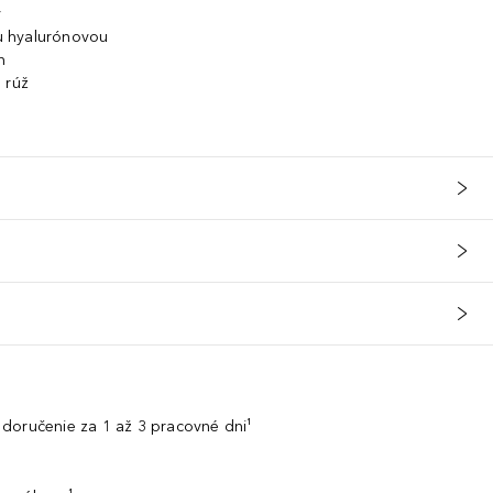
y
ou hyalurónovou
h
 rúž
doručenie za 1 až 3 pracovné dni¹