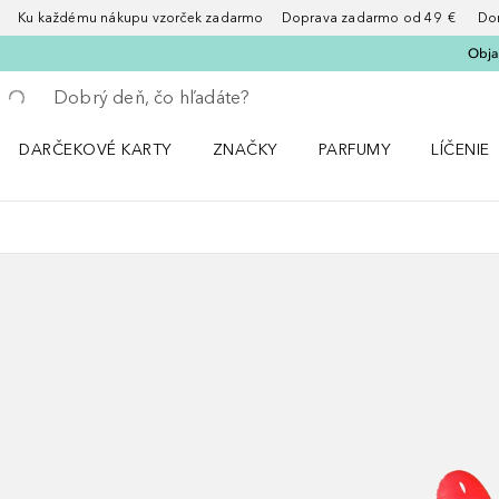
Ku každému nákupu vzorček zadarmo Doprava zadarmo od 49 € Doruče
Obja
Choď späť
Vykonajte vyhľadávanie
DARČEKOVÉ KARTY
ZNAČKY
PARFUMY
LÍČENIE
Otvorte menu ZNAČKY
Otvorte menu Parfumy
Otvorte 