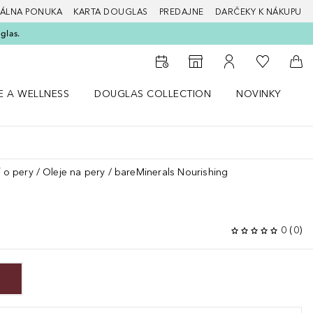
ÁLNA PONUKA
KARTA DOUGLAS
PREDAJNE
DARČEKY K NÁKUPU
glas.
Do môjho 
Do vyhľadávača predajní
Do môjho účtu
Do 
E A WELLNESS
DOUGLAS COLLECTION
NOVINKY
S
 menu Zdravie a wellness
Otvorte menu Douglas Collection
Otvorte menu No
O
ť o pery
Oleje na pery
bareMinerals Nourishing
0
(
0
)