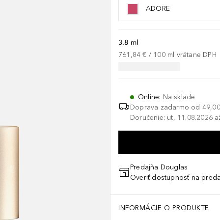
ADORE
3.8 ml
761,84 €
 / 
100
ml
vrátane DPH
Online
:
Na sklade
Doprava zadarmo od
49,00
Doručenie: ut, 11.08.2026 a
Predajňa Douglas
Overiť dostupnosť na preda
INFORMÁCIE O PRODUKTE