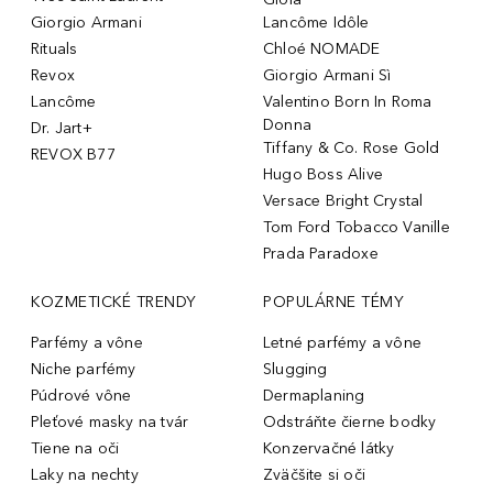
Giorgio Armani
Lancôme Idôle
Rituals
Chloé NOMADE
Revox
Giorgio Armani Sì
Lancôme
Valentino Born In Roma
Donna
Dr. Jart+
Tiffany & Co. Rose Gold
REVOX B77
Hugo Boss Alive
Versace Bright Crystal
Tom Ford Tobacco Vanille
Prada Paradoxe
KOZMETICKÉ TRENDY
POPULÁRNE TÉMY
Parfémy a vône
Letné parfémy a vône
Niche parfémy
Slugging
Púdrové vône
Dermaplaning
Pleťové masky na tvár
Odstráňte čierne bodky
Tiene na oči
Konzervačné látky
Laky na nechty
Zväčšite si oči