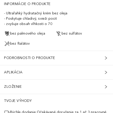
INFORMÁCIE O PRODUKTE
Ultraľahký hydratačný krém bez oleja
Poskytuje chladivý, svieži pocit
zvyšuje obsah vlhkosti o 70
bez palmového oleja
bez sulfátov
bez ftalátov
PODROBNOSTI O PRODUKTE
APLIKÁCIA
ZLOŽENIE
TVOJE VÝHODY
Rýchle dodanie Očakávané doručenie za 1 až 3 pracovné