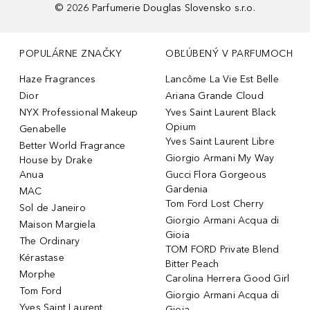
©
2026
Parfumerie Douglas Slovensko s.r.o.
POPULÁRNE ZNAČKY
OBĽÚBENÝ V PARFUMOCH
Haze Fragrances
Lancôme La Vie Est Belle
Dior
Ariana Grande Cloud
NYX Professional Makeup
Yves Saint Laurent Black
Opium
Genabelle
Yves Saint Laurent Libre
Better World Fragrance
Giorgio Armani My Way
House by Drake
Anua
Gucci Flora Gorgeous
Gardenia
MAC
Tom Ford Lost Cherry
Sol de Janeiro
Giorgio Armani Acqua di
Maison Margiela
Gioia
The Ordinary
TOM FORD Private Blend
Kérastase
Bitter Peach
Morphe
Carolina Herrera Good Girl
Tom Ford
Giorgio Armani Acqua di
Yves Saint Laurent
Gioia