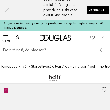
[navigation.slideout.screenreader]
aplikáciu Douglas a
pravidelne získavajte
ZOBRAZIŤ
exkluzívne akcie a
zľavy
Objavte naše beauty služby na predajniach a vychutnajte si svoju chvíľu
krásy v Douglas.
Domov
Do môjho 
Otvoriť menu
Do môjho účtu
Do 
Menu
Choď späť
Vykonajte vyhľadávanie
Homepage
Tvár
Starostlivosť o tvár
Krémy na tvár
belif The t
%