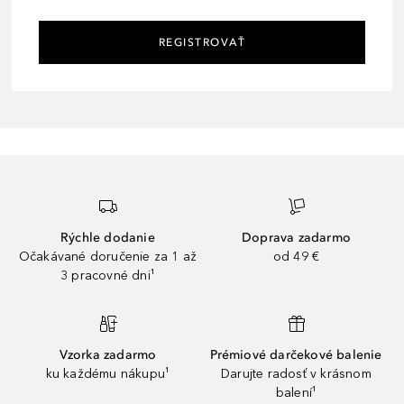
REGISTROVAŤ
Rýchle dodanie
Doprava zadarmo
Očakávané doručenie za 1 až
od 49 €
3 pracovné dni¹
Vzorka zadarmo
Prémiové darčekové balenie
ku každému nákupu¹
Darujte radosť v krásnom
balení¹