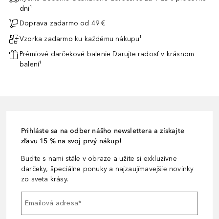
dni¹
Doprava zadarmo od 49 €
Vzorka zadarmo ku každému nákupu¹
Prémiové darčekové balenie Darujte radosť v krásnom
balení¹
Prihláste sa na odber nášho newslettera a získajte
zľavu 15 % na svoj prvý nákup!
Buďte s nami stále v obraze a užite si exkluzívne
darčeky, špeciálne ponuky a najzaujímavejšie novinky
zo sveta krásy.
Emailová adresa
*