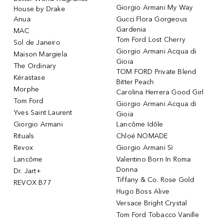
Giorgio Armani My Way
House by Drake
Anua
Gucci Flora Gorgeous
Gardenia
MAC
Tom Ford Lost Cherry
Sol de Janeiro
Giorgio Armani Acqua di
Maison Margiela
Gioia
The Ordinary
TOM FORD Private Blend
Kérastase
Bitter Peach
Morphe
Carolina Herrera Good Girl
Tom Ford
Giorgio Armani Acqua di
Yves Saint Laurent
Gioia
Giorgio Armani
Lancôme Idôle
Rituals
Chloé NOMADE
Revox
Giorgio Armani Sì
Lancôme
Valentino Born In Roma
Donna
Dr. Jart+
Tiffany & Co. Rose Gold
REVOX B77
Hugo Boss Alive
Versace Bright Crystal
Tom Ford Tobacco Vanille