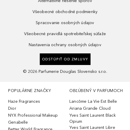
Alternatívne riešenie sporov
Všeobecné obchodné podmienky
Spracovanie osobných údajov
Všeobecné pravidlá spotrebiteľskej súťaže
Nastavenia ochrany osobných údajov
ODSTÚPIŤ OD ZMLUVY
©
2026
Parfumerie Douglas Slovensko s.r.o.
POPULÁRNE ZNAČKY
OBĽÚBENÝ V PARFUMOCH
Haze Fragrances
Lancôme La Vie Est Belle
Dior
Ariana Grande Cloud
NYX Professional Makeup
Yves Saint Laurent Black
Opium
Genabelle
Yves Saint Laurent Libre
Better World Fragrance