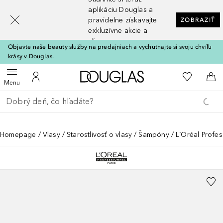
[navigation.slideout.screenreader]
aplikáciu Douglas a
pravidelne získavajte
ZOBRAZIŤ
exkluzívne akcie a
zľavy
Objavte naše beauty služby na predajniach a vychutnajte si svoju chvíľu
krásy v Douglas.
Domov
Do môjho 
Otvoriť menu
Do môjho účtu
Do 
Menu
Choď späť
Vykonajte vyhľadávanie
Homepage
Vlasy
Starostlivosť o vlasy
Šampóny
L´Oréal Profe