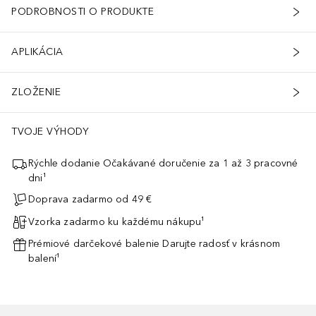
PODROBNOSTI O PRODUKTE
APLIKÁCIA
ZLOŽENIE
TVOJE VÝHODY
Rýchle dodanie Očakávané doručenie za 1 až 3 pracovné
dni¹
Doprava zadarmo od 49 €
Vzorka zadarmo ku každému nákupu¹
Prémiové darčekové balenie Darujte radosť v krásnom
balení¹