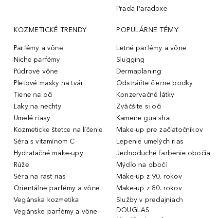
Prada Paradoxe
KOZMETICKÉ TRENDY
POPULÁRNE TÉMY
Parfémy a vône
Letné parfémy a vône
Niche parfémy
Slugging
Púdrové vône
Dermaplaning
Pleťové masky na tvár
Odstráňte čierne bodky
Tiene na oči
Konzervačné látky
Laky na nechty
Zväčšite si oči
Umelé riasy
Kamene gua sha
Kozmeticke štetce na líčenie
Make-up pre začiatočníkov
Séra s vitamínom C
Lepenie umelých rias
Hydratačné make-upy
Jednoduché farbenie obočia
Rúže
Mýdlo na obočí
Séra na rast rias
Make-up z 90. rokov
Orientálne parfémy a vône
Make-up z 80. rokov
Vegánska kozmetika
Služby v predajniach
DOUGLAS
Vegánske parfémy a vône