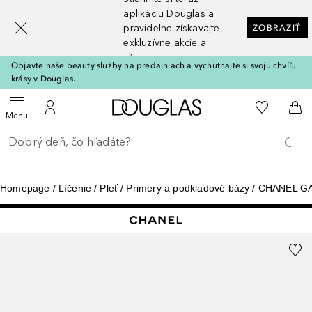
[navigation.slideout.screenreader]
aplikáciu Douglas a
pravidelne získavajte
ZOBRAZIŤ
exkluzívne akcie a
zľavy
Objavte naše beauty služby na predajniach a vychutnajte si svoju chvíľu
krásy v Douglas.
Domov
Do môjho 
Otvoriť menu
Do môjho účtu
Do 
Menu
Choď späť
Vykonajte vyhľadávanie
Homepage
Líčenie
Pleť
Primery a podkladové bázy
CHANEL G