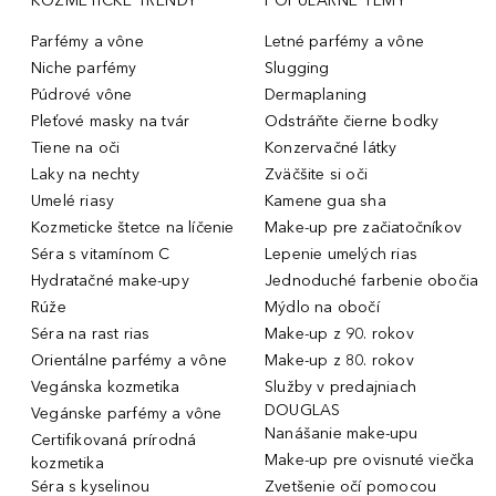
KOZMETICKÉ TRENDY
POPULÁRNE TÉMY
Parfémy a vône
Letné parfémy a vône
Niche parfémy
Slugging
Púdrové vône
Dermaplaning
Pleťové masky na tvár
Odstráňte čierne bodky
Tiene na oči
Konzervačné látky
Laky na nechty
Zväčšite si oči
Umelé riasy
Kamene gua sha
Kozmeticke štetce na líčenie
Make-up pre začiatočníkov
Séra s vitamínom C
Lepenie umelých rias
Hydratačné make-upy
Jednoduché farbenie obočia
Rúže
Mýdlo na obočí
Séra na rast rias
Make-up z 90. rokov
Orientálne parfémy a vône
Make-up z 80. rokov
Vegánska kozmetika
Služby v predajniach
DOUGLAS
Vegánske parfémy a vône
Nanášanie make-upu
Certifikovaná prírodná
Make-up pre ovisnuté viečka
kozmetika
Séra s kyselinou
Zvetšenie očí pomocou