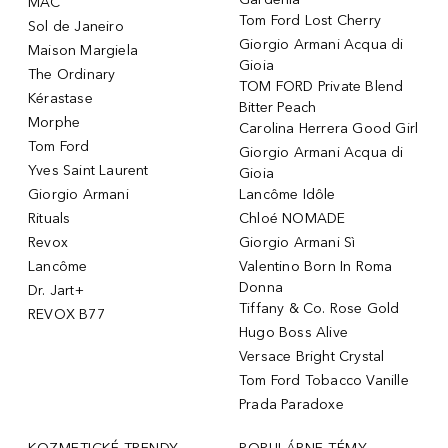
MAC
Tom Ford Lost Cherry
Sol de Janeiro
Giorgio Armani Acqua di
Maison Margiela
Gioia
The Ordinary
TOM FORD Private Blend
Kérastase
Bitter Peach
Morphe
Carolina Herrera Good Girl
Tom Ford
Giorgio Armani Acqua di
Yves Saint Laurent
Gioia
Giorgio Armani
Lancôme Idôle
Rituals
Chloé NOMADE
Revox
Giorgio Armani Sì
Lancôme
Valentino Born In Roma
Donna
Dr. Jart+
Tiffany & Co. Rose Gold
REVOX B77
Hugo Boss Alive
Versace Bright Crystal
Tom Ford Tobacco Vanille
Prada Paradoxe