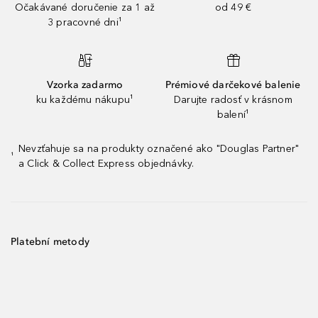
Očakávané doručenie za 1 až
od 49 €
3 pracovné dni¹
Vzorka zadarmo
Prémiové darčekové balenie
ku každému nákupu¹
Darujte radosť v krásnom
balení¹
Nevzťahuje sa na produkty označené ako "Douglas Partner"
¹
a Click & Collect Express objednávky.
Platební metody