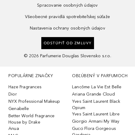
Spracovanie osobných údajov
Všeobecné pravidlá spotrebiteľskej súťaže
Nastavenia ochrany osobných údajov
ODSTÚPIŤ OD ZMLUVY
©
2026
Parfumerie Douglas Slovensko s.r.o.
POPULÁRNE ZNAČKY
OBĽÚBENÝ V PARFUMOCH
Haze Fragrances
Lancôme La Vie Est Belle
Dior
Ariana Grande Cloud
NYX Professional Makeup
Yves Saint Laurent Black
Opium
Genabelle
Yves Saint Laurent Libre
Better World Fragrance
Giorgio Armani My Way
House by Drake
Anua
Gucci Flora Gorgeous
Gardenia