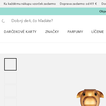
Ku každému nákupu vzorček zadarmo Doprava zadarmo od 49 € Doruče
Obja
Choď späť
Vykonajte vyhľadávanie
DARČEKOVÉ KARTY
ZNAČKY
PARFUMY
LÍČENIE
Otvorte menu ZNAČKY
Otvorte menu Parfumy
Otvorte 