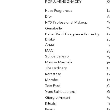
POPULÁRNE ZNAČKY
O
Haze Fragrances
L
Dior
A
NYX Professional Makeup
Y
Genabelle
Y
Better World Fragrance House by
G
Drake
G
Anua
T
MAC
G
Sol de Janeiro
T
Maison Margiela
P
The Ordinary
C
Kérastase
G
Morphe
L
Tom Ford
C
Yves Saint Laurent
G
Giorgio Armani
V
Rituals
T
Revox
H