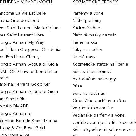
BĽÚBENÝ V PARFUMOCH
KOZMETICKÉ TRENDY
ancôme La Vie Est Belle
Parfémy a vône
riana Grande Cloud
Niche parfémy
ves Saint Laurent Black Opium
Púdrové vône
ves Saint Laurent Libre
Pleťové masky na tvár
iorgio Armani My Way
Tiene na oči
ucci Flora Gorgeous Gardenia
Laky na nechty
om Ford Lost Cherry
Umelé riasy
iorgio Armani Acqua di Gioia
Kozmeticke štetce na líčenie
OM FORD Private Blend Bitter
Séra s vitamínom C
each
Hydratačné make-upy
arolina Herrera Good Girl
Rúže
iorgio Armani Acqua di Gioia
Séra na rast rias
ancôme Idôle
Orientálne parfémy a vône
hloé NOMADE
Vegánska kozmetika
iorgio Armani Sì
Vegánske parfémy a vône
alentino Born In Roma Donna
Certifikovaná prírodná kozmeti
iffany & Co. Rose Gold
Séra s kyselinou hyaluronovou
ugo Boss Alive