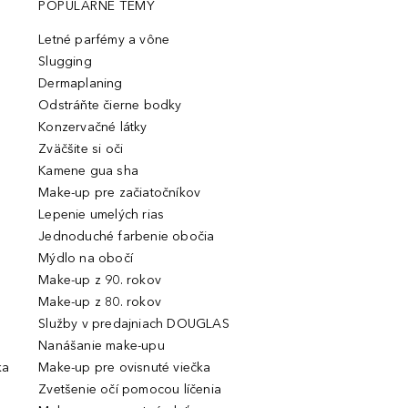
POPULÁRNE TÉMY
Letné parfémy a vône
Slugging
Dermaplaning
Odstráňte čierne bodky
Konzervačné látky
Zväčšite si oči
Kamene gua sha
Make-up pre začiatočníkov
Lepenie umelých rias
Jednoduché farbenie obočia
Mýdlo na obočí
Make-up z 90. rokov
Make-up z 80. rokov
Služby v predajniach DOUGLAS
Nanášanie make-upu
ka
Make-up pre ovisnuté viečka
Zvetšenie očí pomocou líčenia