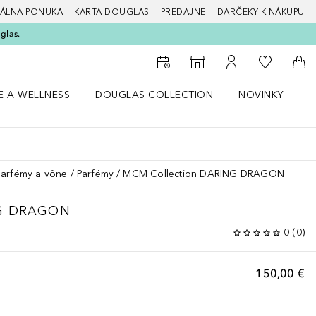
ÁLNA PONUKA
KARTA DOUGLAS
PREDAJNE
DARČEKY K NÁKUPU
glas.
Do môjho 
Do vyhľadávača predajní
Do môjho účtu
Do 
E A WELLNESS
DOUGLAS COLLECTION
NOVINKY
S
 menu Zdravie a wellness
Otvorte menu Douglas Collection
Otvorte menu No
O
parfémy a vône
Parfémy
MCM Collection DARING DRAGON
G DRAGON
0
(
0
)
150,00 €