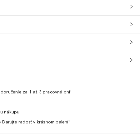
doručenie za 1 až 3 pracovné dni¹
u nákupu¹
 Darujte radosť v krásnom balení¹