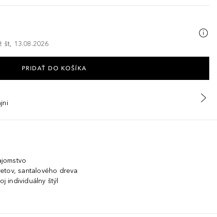
ž št, 13.08.2026
PRIDAŤ DO KOŠÍKA
jni
tajomstvo
etov, santalového dreva
oj individuálny štýl