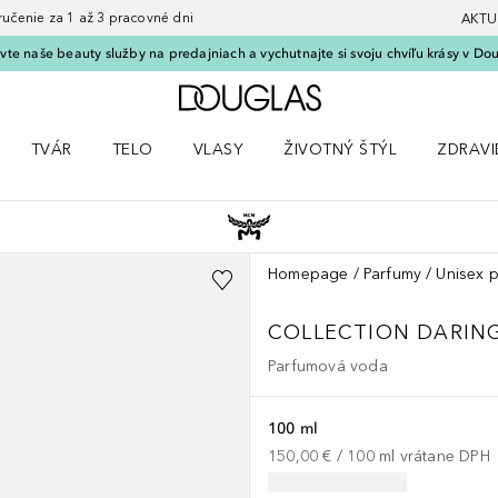
nie za 1 až 3 pracovné dni
AKTU
vte naše beauty služby na predajniach a vychutnajte si svoju chvíľu krásy v Dou
Domov
TVÁR
TELO
VLASY
ŽIVOTNÝ ŠTÝL
ZDRAVI
menu Líčenie
Otvorte menu Tvár
Otvorte menu Telo
Otvorte menu Vlasy
Otvorte menu Životný štýl
Otvorte
Homepage
Parfumy
Unisex 
COLLECTION
DARIN
Parfumová voda
100 ml
150,00 €
 / 
100
ml
vrátane DPH