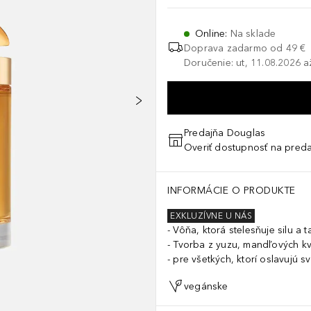
Online
:
Na sklade
Doprava zadarmo od 49 €
Doručenie: ut, 11.08.2026 a
Predajňa Douglas
Overiť dostupnosť na preda
INFORMÁCIE O PRODUKTE
EXKLUZÍVNE U NÁS
Vôňa, ktorá stelesňuje silu a 
Tvorba z yuzu, mandľových kv
pre všetkých, ktorí oslavujú sv
vegánske