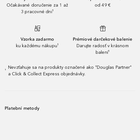
Očakávané doručenie za 1 až
od 49 €
3 pracovné dni¹
Vzorka zadarmo
Prémiové darčekové balenie
ku každému nákupu¹
Darujte radosť v krásnom
balení¹
Nevzťahuje sa na produkty označené ako "Douglas Partner"
¹
a Click & Collect Express objednávky.
Platební metody