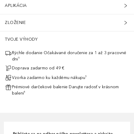
APLIKÁCIA
ZLOŽENIE
TVOJE VÝHODY
Rýchle dodanie Očakávané doručenie za 1 až 3 pracovné
dni¹
Doprava zadarmo od 49 €
Vzorka zadarmo ku každému nákupu¹
Prémiové darčekové balenie Darujte radosť v krásnom
balení¹
Prihláste sa na odber nášho newslettera a získajte