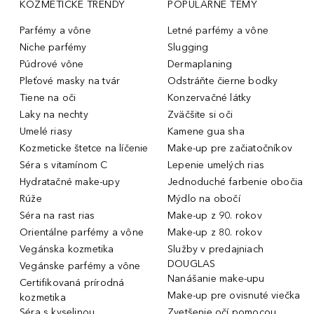
KOZMETICKÉ TRENDY
POPULÁRNE TÉMY
Parfémy a vône
Letné parfémy a vône
Niche parfémy
Slugging
Púdrové vône
Dermaplaning
Pleťové masky na tvár
Odstráňte čierne bodky
Tiene na oči
Konzervačné látky
Laky na nechty
Zväčšite si oči
Umelé riasy
Kamene gua sha
Kozmeticke štetce na líčenie
Make-up pre začiatočníkov
Séra s vitamínom C
Lepenie umelých rias
Hydratačné make-upy
Jednoduché farbenie obočia
Rúže
Mýdlo na obočí
Séra na rast rias
Make-up z 90. rokov
Orientálne parfémy a vône
Make-up z 80. rokov
Vegánska kozmetika
Služby v predajniach
DOUGLAS
Vegánske parfémy a vône
Nanášanie make-upu
Certifikovaná prírodná
Make-up pre ovisnuté viečka
kozmetika
Séra s kyselinou
Zvetšenie očí pomocou