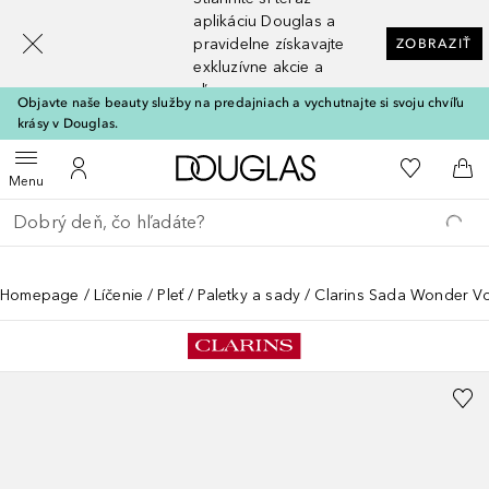
[navigation.slideout.screenreader]
aplikáciu Douglas a
pravidelne získavajte
ZOBRAZIŤ
exkluzívne akcie a
zľavy
Objavte naše beauty služby na predajniach a vychutnajte si svoju chvíľu
krásy v Douglas.
Domov
Do môjho 
Otvoriť menu
Do môjho účtu
Do 
Menu
Choď späť
Vykonajte vyhľadávanie
Homepage
Líčenie
Pleť
Paletky a sady
Clarins Sada Wonder V