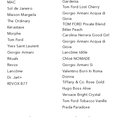
Gardenia
MAC
Tom Ford Lost Cherry
Sol de Janeiro
Giorgio Armani Acqua di
Maison Margiela
Gioia
The Ordinary
TOM FORD Private Blend
Kérastase
Bitter Peach
Morphe
Carolina Herrera Good Girl
Tom Ford
Giorgio Armani Acqua di
Yves Saint Laurent
Gioia
Giorgio Armani
Lancôme Idôle
Rituals
Chloé NOMADE
Revox
Giorgio Armani Sì
Lancôme
Valentino Born In Roma
Donna
Dr. Jart+
Tiffany & Co. Rose Gold
REVOX B77
Hugo Boss Alive
Versace Bright Crystal
Tom Ford Tobacco Vanille
Prada Paradoxe