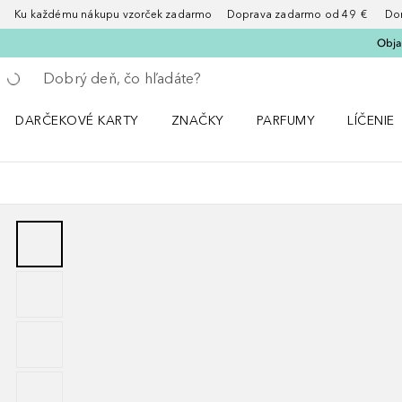
Ku každému nákupu vzorček zadarmo Doprava zadarmo od 49 € Doruče
Obja
Choď späť
Vykonajte vyhľadávanie
DARČEKOVÉ KARTY
ZNAČKY
PARFUMY
LÍČENIE
Otvorte menu ZNAČKY
Otvorte menu Parfumy
Otvorte 