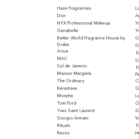
Haze Fragrances
L
Dior
A
NYX Professional Makeup
Y
Genabelle
Y
Better World Fragrance House by
G
Drake
G
Anua
T
MAC
G
Sol de Janeiro
T
Maison Margiela
P
The Ordinary
C
Kérastase
G
Morphe
L
Tom Ford
C
Yves Saint Laurent
G
Giorgio Armani
V
Rituals
T
Revox
H