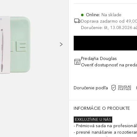
Online
:
Na sklade
Doprava zadarmo od
49,00
Doručenie: št, 13.08.2026 a
Predajňa Douglas
Overiť dostupnosť na preda
Doručenie podľa
INFORMÁCIE O PRODUKTE
EXKLUZÍVNE U NÁS
Prémiová sada na profesioná
presné nanášanie a rozotiera