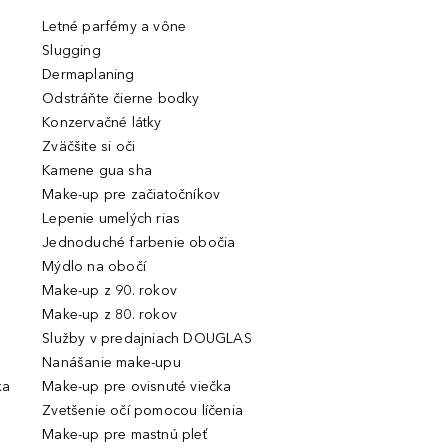
Letné parfémy a vône
Slugging
Dermaplaning
Odstráňte čierne bodky
Konzervačné látky
Zväčšite si oči
Kamene gua sha
Make-up pre začiatočníkov
Lepenie umelých rias
Jednoduché farbenie obočia
Mýdlo na obočí
Make-up z 90. rokov
Make-up z 80. rokov
Služby v predajniach DOUGLAS
Nanášanie make-upu
ka
Make-up pre ovisnuté viečka
Zvetšenie očí pomocou líčenia
Make-up pre mastnú pleť