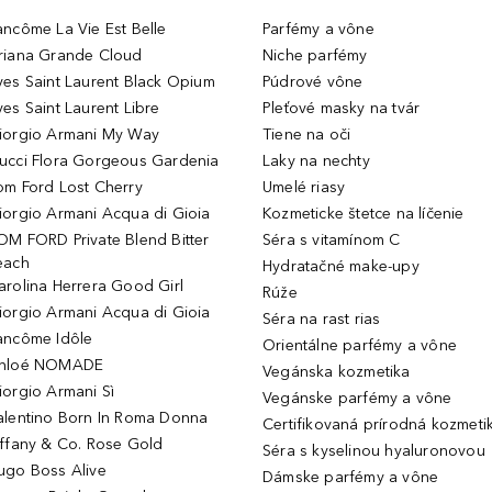
ancôme La Vie Est Belle
Parfémy a vône
riana Grande Cloud
Niche parfémy
ves Saint Laurent Black Opium
Púdrové vône
ves Saint Laurent Libre
Pleťové masky na tvár
iorgio Armani My Way
Tiene na oči
ucci Flora Gorgeous Gardenia
Laky na nechty
om Ford Lost Cherry
Umelé riasy
iorgio Armani Acqua di Gioia
Kozmeticke štetce na líčenie
OM FORD Private Blend Bitter
Séra s vitamínom C
each
Hydratačné make-upy
arolina Herrera Good Girl
Rúže
iorgio Armani Acqua di Gioia
Séra na rast rias
ancôme Idôle
Orientálne parfémy a vône
hloé NOMADE
Vegánska kozmetika
iorgio Armani Sì
Vegánske parfémy a vône
alentino Born In Roma Donna
Certifikovaná prírodná kozmeti
iffany & Co. Rose Gold
Séra s kyselinou hyaluronovou
ugo Boss Alive
Dámske parfémy a vône