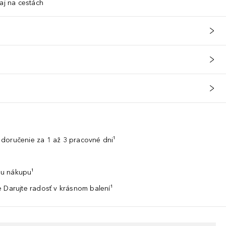
aj na cestách
doručenie za 1 až 3 pracovné dni¹
u nákupu¹
 Darujte radosť v krásnom balení¹