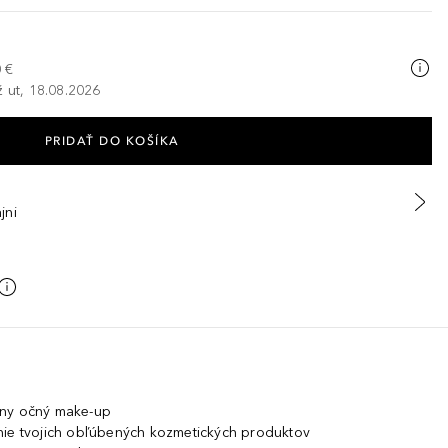
 €
ž ut, 18.08.2026
PRIDAŤ DO KOŠÍKA
jni
lny očný make-up
nie tvojich obľúbených kozmetických produktov