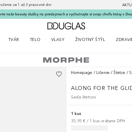
nie za 1 až 3 pracovné dni
AKTU
vte naše beauty služby na predajniach a vychutnajte si svoju chvíľu krásy v Dou
Domov
TVÁR
TELO
VLASY
ŽIVOTNÝ ŠTÝL
ZDRAVI
menu Líčenie
Otvorte menu Tvár
Otvorte menu Telo
Otvorte menu Vlasy
Otvorte menu Životný štýl
Otvorte
Homepage
Líčenie
Štetce
S
ALONG FOR THE GLID
Sada štetcov
1 kus
35,95 €
 / 
1
kus
vrátane DPH