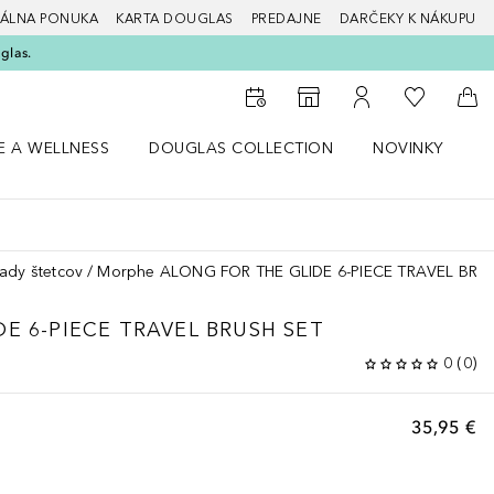
ÁLNA PONUKA
KARTA DOUGLAS
PREDAJNE
DARČEKY K NÁKUPU
glas.
Do môjho 
Do vyhľadávača predajní
Do môjho účtu
Do 
E A WELLNESS
DOUGLAS COLLECTION
NOVINKY
S
 menu Zdravie a wellness
Otvorte menu Douglas Collection
Otvorte menu No
O
ady štetcov
Morphe ALONG FOR THE GLIDE 6-PIECE TRAVEL BRU
E 6-PIECE TRAVEL BRUSH SET
0
(
0
)
35,95 €