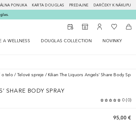
ÁLNA PONUKA
KARTA DOUGLAS
PREDAJNE
DARČEKY K NÁKUPU
glas.
Do môjho 
Do vyhľadávača predajní
Do môjho účtu
Do 
E A WELLNESS
DOUGLAS COLLECTION
NOVINKY
S
 menu Zdravie a wellness
Otvorte menu Douglas Collection
Otvorte menu No
O
 o telo
Telové spreje
Kilian The Liquors Angels’ Share Body Spra
S’ SHARE BODY SPRAY
0
(
0
)
95,00 €