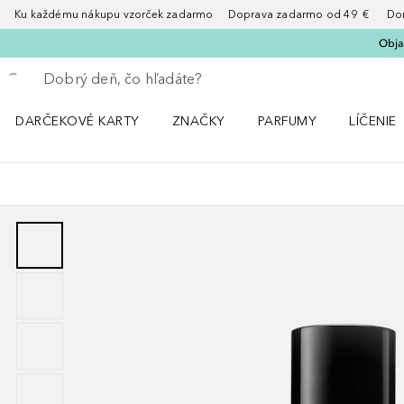
Ku každému nákupu vzorček zadarmo Doprava zadarmo od 49 € Doruče
Obja
Choď späť
Vykonajte vyhľadávanie
DARČEKOVÉ KARTY
ZNAČKY
PARFUMY
LÍČENIE
Otvorte menu ZNAČKY
Otvorte menu Parfumy
Otvorte 