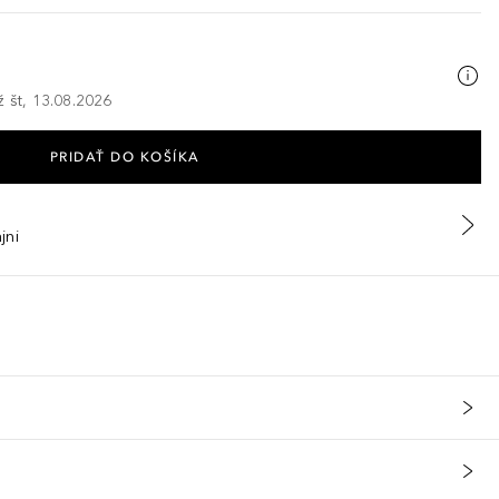
ž št, 13.08.2026
PRIDAŤ DO KOŠÍKA
jni