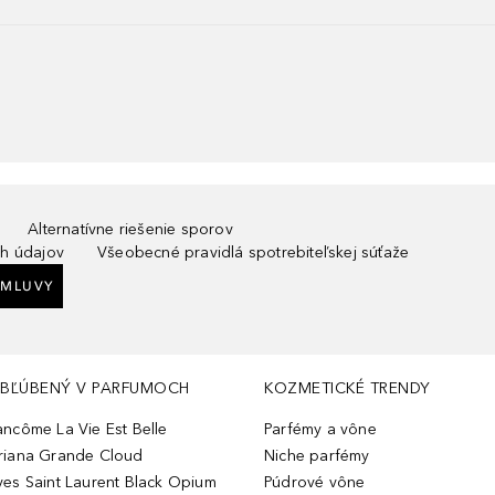
Alternatívne riešenie sporov
h údajov
Všeobecné pravidlá spotrebiteľskej súťaže
ZMLUVY
BĽÚBENÝ V PARFUMOCH
KOZMETICKÉ TRENDY
ancôme La Vie Est Belle
Parfémy a vône
riana Grande Cloud
Niche parfémy
ves Saint Laurent Black Opium
Púdrové vône