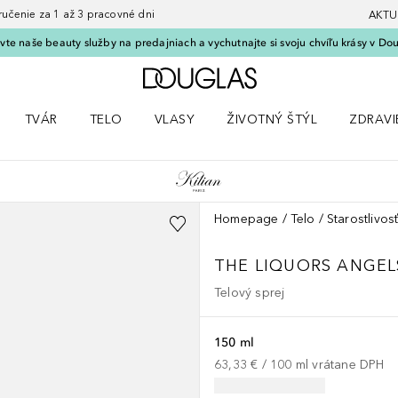
nie za 1 až 3 pracovné dni
AKTU
vte naše beauty služby na predajniach a vychutnajte si svoju chvíľu krásy v Dou
Domov
TVÁR
TELO
VLASY
ŽIVOTNÝ ŠTÝL
ZDRAVI
menu Líčenie
Otvorte menu Tvár
Otvorte menu Telo
Otvorte menu Vlasy
Otvorte menu Životný štýl
Otvorte
Homepage
Telo
Starostlivosť
THE LIQUORS
ANGEL
Telový sprej
150 ml
63,33 €
 / 
100
ml
vrátane DPH