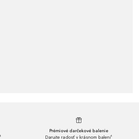
Prémiové darčekové balenie
¹
Darujte radosť v krásnom balení¹