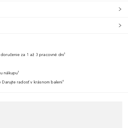
doručenie za 1 až 3 pracovné dni¹
u nákupu¹
 Darujte radosť v krásnom balení¹