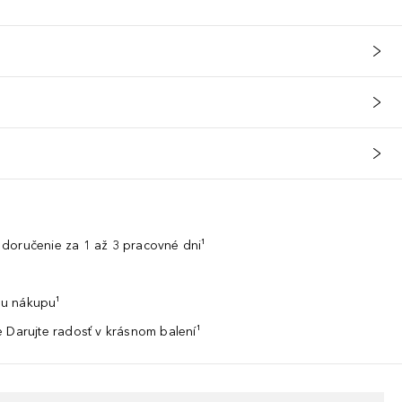
doručenie za 1 až 3 pracovné dni¹
u nákupu¹
 Darujte radosť v krásnom balení¹