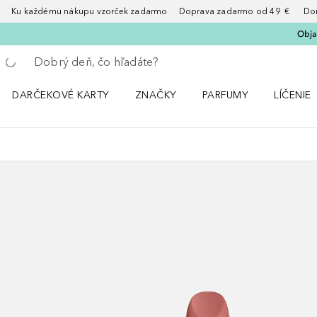
Ku každému nákupu vzorček zadarmo Doprava zadarmo od 49 € Doruče
Obja
Choď späť
Vykonajte vyhľadávanie
DARČEKOVÉ KARTY
ZNAČKY
PARFUMY
LÍČENIE
Otvorte menu ZNAČKY
Otvorte menu Parfumy
Otvorte 