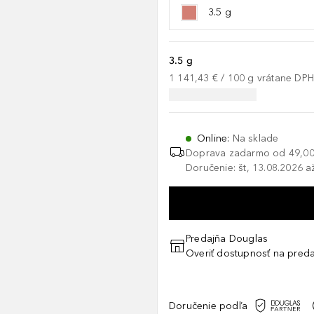
3.5 g
3.5 g
1 141,43 €
 / 
100
g
vrátane DP
Online
:
Na sklade
Doprava zadarmo od
49,00
Doručenie: št, 13.08.2026 a
Predajňa Douglas
Overiť dostupnosť na preda
Doručenie podľa