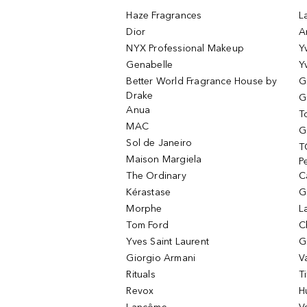
Haze Fragrances
L
Dior
A
NYX Professional Makeup
Y
Genabelle
Y
Better World Fragrance House by
G
Drake
G
Anua
T
MAC
G
Sol de Janeiro
T
Maison Margiela
P
The Ordinary
C
Kérastase
G
Morphe
L
Tom Ford
C
Yves Saint Laurent
G
Giorgio Armani
V
Rituals
T
Revox
H