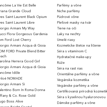
ancôme La Vie Est Belle
Parfémy a vône
riana Grande Cloud
Niche parfémy
ves Saint Laurent Black Opium
Púdrové vône
ves Saint Laurent Libre
Pleťové masky na tvár
iorgio Armani My Way
Tiene na oči
ucci Flora Gorgeous Gardenia
Laky na nechty
om Ford Lost Cherry
Umelé riasy
iorgio Armani Acqua di Gioia
Kozmeticke štetce na líčenie
OM FORD Private Blend Bitter
Séra s vitamínom C
each
Hydratačné make-upy
arolina Herrera Good Girl
Rúže
iorgio Armani Acqua di Gioia
Séra na rast rias
ancôme Idôle
Orientálne parfémy a vône
hloé NOMADE
Vegánska kozmetika
iorgio Armani Sì
Vegánske parfémy a vône
alentino Born In Roma Donna
Certifikovaná prírodná kozmeti
iffany & Co. Rose Gold
Séra s kyselinou hyaluronovou
ugo Boss Alive
Dámske parfémy a vône