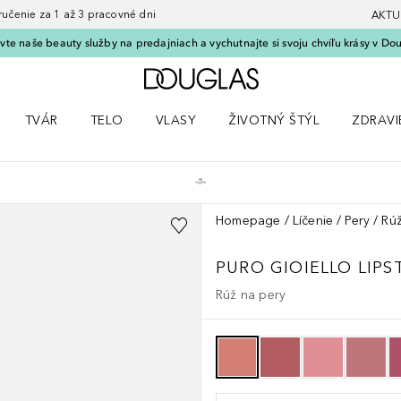
nie za 1 až 3 pracovné dni
AKTU
vte naše beauty služby na predajniach a vychutnajte si svoju chvíľu krásy v Dou
Domov
TVÁR
TELO
VLASY
ŽIVOTNÝ ŠTÝL
ZDRAVI
menu Líčenie
Otvorte menu Tvár
Otvorte menu Telo
Otvorte menu Vlasy
Otvorte menu Životný štýl
Otvorte
Homepage
Líčenie
Pery
Rú
PURO GIOIELLO LIPS
Rúž na pery