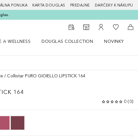
ÁLNA PONUKA
KARTA DOUGLAS
PREDAJNE
DARČEKY K NÁKUPU
glas.
Do môjho 
Do vyhľadávača predajní
Do môjho účtu
Do 
E A WELLNESS
DOUGLAS COLLECTION
NOVINKY
S
 menu Zdravie a wellness
Otvorte menu Douglas Collection
Otvorte menu No
O
že
Collistar PURO GIOIELLO LIPSTICK 164
TICK 164
0
(
0
)