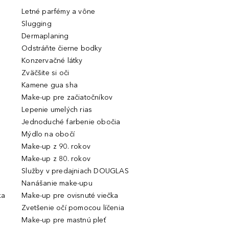
Letné parfémy a vône
Slugging
Dermaplaning
Odstráňte čierne bodky
Konzervačné látky
Zväčšite si oči
Kamene gua sha
Make-up pre začiatočníkov
Lepenie umelých rias
Jednoduché farbenie obočia
Mýdlo na obočí
Make-up z 90. rokov
Make-up z 80. rokov
Služby v predajniach DOUGLAS
Nanášanie make-upu
ka
Make-up pre ovisnuté viečka
Zvetšenie očí pomocou líčenia
Make-up pre mastnú pleť