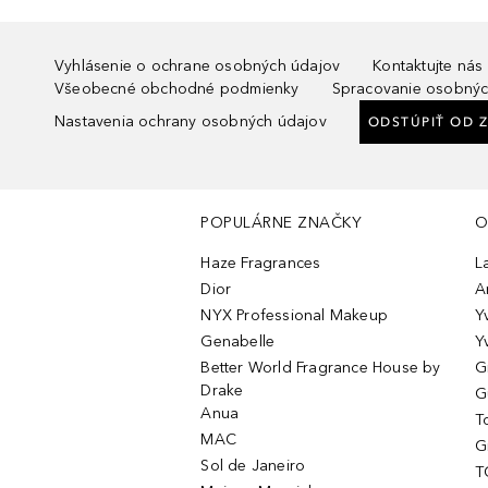
Vyhlásenie o ochrane osobných údajov
Kontaktujte nás
Všeobecné obchodné podmienky
Spracovanie osobnýc
Nastavenia ochrany osobných údajov
ODSTÚPIŤ OD 
POPULÁRNE ZNAČKY
O
Haze Fragrances
L
Dior
A
NYX Professional Makeup
Y
Genabelle
Y
Better World Fragrance House by
G
Drake
G
Anua
T
MAC
G
Sol de Janeiro
T