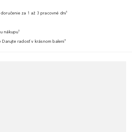
doručenie za 1 až 3 pracovné dni¹
u nákupu¹
 Darujte radosť v krásnom balení¹