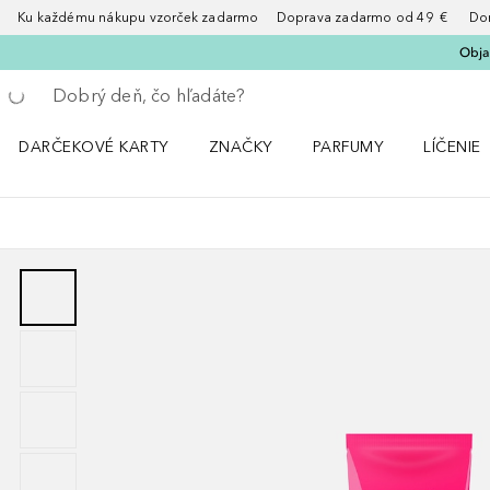
Ku každému nákupu vzorček zadarmo Doprava zadarmo od 49 € Doruče
Obja
Choď späť
Vykonajte vyhľadávanie
DARČEKOVÉ KARTY
ZNAČKY
PARFUMY
LÍČENIE
Otvorte menu ZNAČKY
Otvorte menu Parfumy
Otvorte 