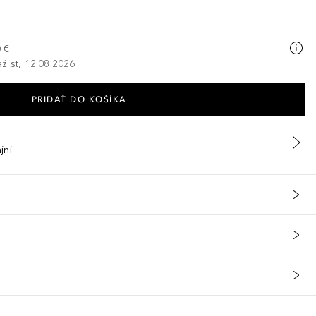
 €
ž st, 12.08.2026
PRIDAŤ DO KOŠÍKA
jni