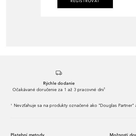
REGISTROVAŤ
Rýchle dodanie
Očakávané doručenie za 1 až 3 pracovné dni¹
Nevzťahuje sa na produkty označené ako "Douglas Partner" a
¹
Platební metody
Možnosti do