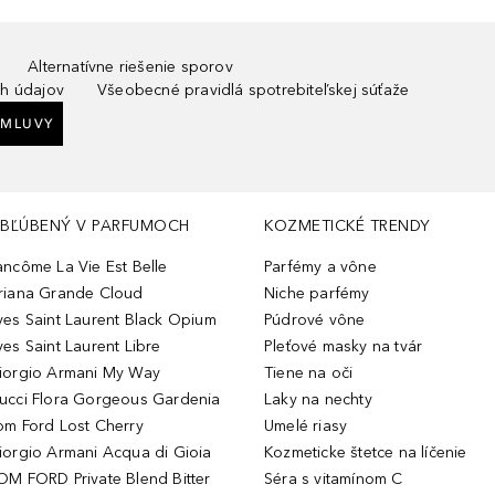
Alternatívne riešenie sporov
h údajov
Všeobecné pravidlá spotrebiteľskej súťaže
ZMLUVY
BĽÚBENÝ V PARFUMOCH
KOZMETICKÉ TRENDY
ancôme La Vie Est Belle
Parfémy a vône
riana Grande Cloud
Niche parfémy
ves Saint Laurent Black Opium
Púdrové vône
ves Saint Laurent Libre
Pleťové masky na tvár
iorgio Armani My Way
Tiene na oči
ucci Flora Gorgeous Gardenia
Laky na nechty
om Ford Lost Cherry
Umelé riasy
iorgio Armani Acqua di Gioia
Kozmeticke štetce na líčenie
OM FORD Private Blend Bitter
Séra s vitamínom C