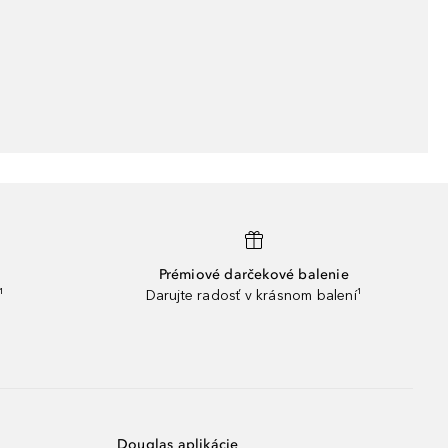
Prémiové darčekové balenie
¹
Darujte radosť v krásnom balení¹
Douglas aplikácie