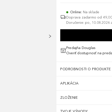
Online
:
Na sklade
Doprava zadarmo od
49,00
Doručenie: po, 10.08.2026 a
Predajňa Douglas
Overiť dostupnosť na preda
PODROBNOSTI O PRODUKTE
APLIKÁCIA
ZLOŽENIE
TVOJE VÝHODY