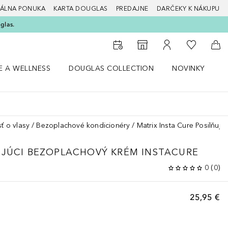
ÁLNA PONUKA
KARTA DOUGLAS
PREDAJNE
DARČEKY K NÁKUPU
glas.
Do môjho 
Do vyhľadávača predajní
Do môjho účtu
Do 
E A WELLNESS
DOUGLAS COLLECTION
NOVINKY
S
 menu Zdravie a wellness
Otvorte menu Douglas Collection
Otvorte menu No
O
sť o vlasy
Bezoplachové kondicionéry
Matrix Insta Cure Posilňuj
UJÚCI BEZOPLACHOVÝ KRÉM INSTACURE
0
(
0
)
25,95 €