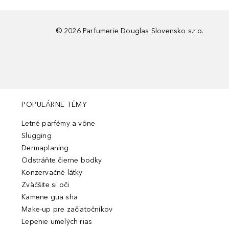
©
2026
Parfumerie Douglas Slovensko s.r.o.
POPULÁRNE TÉMY
Letné parfémy a vône
Slugging
Dermaplaning
Odstráňte čierne bodky
Konzervačné látky
Zväčšite si oči
Kamene gua sha
Make-up pre začiatočníkov
Lepenie umelých rias