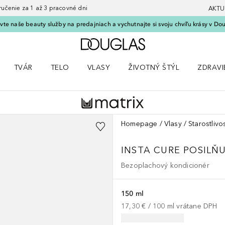
nie za 1 až 3 pracovné dni
AKTU
vte naše beauty služby na predajniach a vychutnajte si svoju chvíľu krásy v Dou
Domov
TVÁR
TELO
VLASY
ŽIVOTNÝ ŠTÝL
ZDRAVI
menu Líčenie
Otvorte menu Tvár
Otvorte menu Telo
Otvorte menu Vlasy
Otvorte menu Životný štýl
Otvorte
Homepage
Vlasy
Starostlivo
INSTA CURE
POSILŇ
Bezoplachový kondicionér
150 ml
17,30 €
 / 
100
ml
vrátane DPH