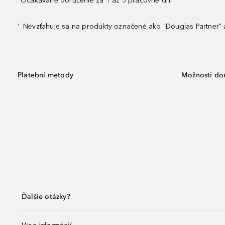
Očakávané doručenie za 1 až 3 pracovné dni¹
Nevzťahuje sa na produkty označené ako "Douglas Partner" a
¹
Platební metody
Možnosti do
Ďalšie otázky?