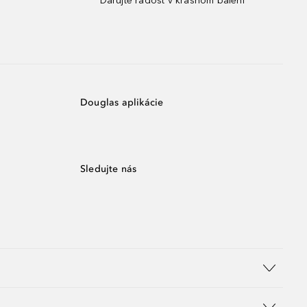
¹
Darujte radosť v krásnom balení¹
Douglas aplikácie
Sledujte nás