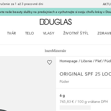
nie za 1 až 3 pracovné dni
AKTU
vte naše beauty služby na predajniach a vychutnajte si svoju chvíľu krásy v Dou
Domov
TVÁR
TELO
VLASY
ŽIVOTNÝ ŠTÝL
ZDRAVI
menu Líčenie
Otvorte menu Tvár
Otvorte menu Telo
Otvorte menu Vlasy
Otvorte menu Životný štýl
Otvorte
Homepage
Líčenie
Pleť
Púd
ORIGINAL
SPF 25 LO
Púder
6 g
765,83 €
 / 
100
g
vrátane DPH