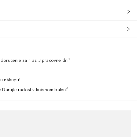
doručenie za 1 až 3 pracovné dni¹
u nákupu¹
 Darujte radosť v krásnom balení¹