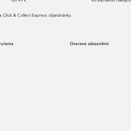
od 49 €
ku každému nákupu
 Click & Collect Express objednávky.
ručenia
Overené zákazníkmi