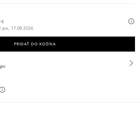
 €
ž po, 17.08.2026
PRIDAŤ DO KOŠÍKA
jni