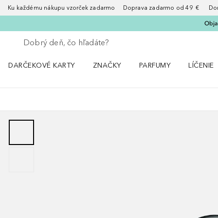
Ku každému nákupu vzorček zadarmo Doprava zadarmo od 49 € Doruče
Obja
Choď späť
Vykonajte vyhľadávanie
DARČEKOVÉ KARTY
ZNAČKY
PARFUMY
LÍČENIE
Otvorte menu ZNAČKY
Otvorte menu Parfumy
Otvorte 