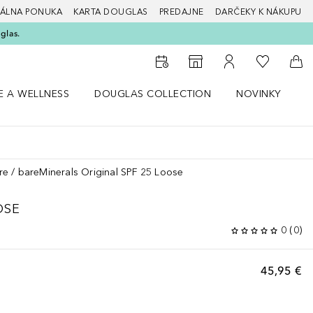
ÁLNA PONUKA
KARTA DOUGLAS
PREDAJNE
DARČEKY K NÁKUPU
glas.
Do môjho 
Do vyhľadávača predajní
Do môjho účtu
Do 
E A WELLNESS
DOUGLAS COLLECTION
NOVINKY
S
 menu Zdravie a wellness
Otvorte menu Douglas Collection
Otvorte menu No
O
re
bareMinerals Original SPF 25 Loose
OSE
0
(
0
)
45,95 €