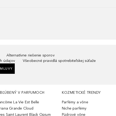
Alternatívne riešenie sporov
h údajov
Všeobecné pravidlá spotrebiteľskej súťaže
ZMLUVY
BĽÚBENÝ V PARFUMOCH
KOZMETICKÉ TRENDY
ancôme La Vie Est Belle
Parfémy a vône
riana Grande Cloud
Niche parfémy
ves Saint Laurent Black Opium
Púdrové vône