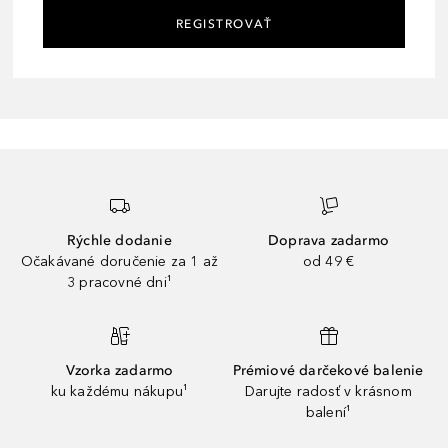
REGISTROVAŤ
Rýchle dodanie
Doprava zadarmo
Očakávané doručenie za 1 až
od 49 €
3 pracovné dni¹
Vzorka zadarmo
Prémiové darčekové balenie
ku každému nákupu¹
Darujte radosť v krásnom
balení¹