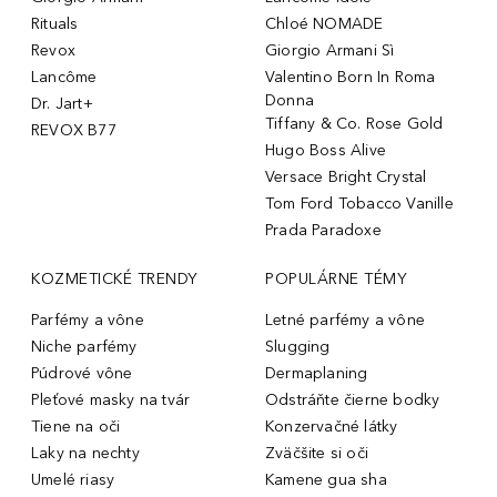
Rituals
Chloé NOMADE
Revox
Giorgio Armani Sì
Lancôme
Valentino Born In Roma
Donna
Dr. Jart+
Tiffany & Co. Rose Gold
REVOX B77
Hugo Boss Alive
Versace Bright Crystal
Tom Ford Tobacco Vanille
Prada Paradoxe
KOZMETICKÉ TRENDY
POPULÁRNE TÉMY
Parfémy a vône
Letné parfémy a vône
Niche parfémy
Slugging
Púdrové vône
Dermaplaning
Pleťové masky na tvár
Odstráňte čierne bodky
Tiene na oči
Konzervačné látky
Laky na nechty
Zväčšite si oči
Umelé riasy
Kamene gua sha