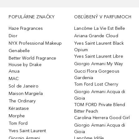
POPULÁRNE ZNAČKY
OBĽÚBENÝ V PARFUMOCH
Haze Fragrances
Lancôme La Vie Est Belle
Dior
Ariana Grande Cloud
NYX Professional Makeup
Yves Saint Laurent Black
Opium
Genabelle
Yves Saint Laurent Libre
Better World Fragrance
Giorgio Armani My Way
House by Drake
Anua
Gucci Flora Gorgeous
Gardenia
MAC
Tom Ford Lost Cherry
Sol de Janeiro
Giorgio Armani Acqua di
Maison Margiela
Gioia
The Ordinary
TOM FORD Private Blend
Kérastase
Bitter Peach
Morphe
Carolina Herrera Good Girl
Tom Ford
Giorgio Armani Acqua di
Yves Saint Laurent
Gioia
Giorgio Armani
Lancôme Idôle