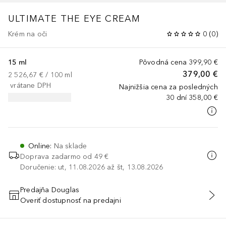
ULTIMATE
THE EYE CREAM
Krém na oči
0
(
0
)
15 ml
Pôvodná cena
399,90 €
379,00 €
2 526,67 €
 / 
100
ml
vrátane DPH
Najnižšia cena za posledných
30 dní
358,00 €
Online
:
Na sklade
Doprava zadarmo od 49 €
Doručenie: ut, 11.08.2026 až št, 13.08.2026
Predajňa Douglas
Overiť dostupnosť na predajni
PRIDAŤ DO KOŠÍKA