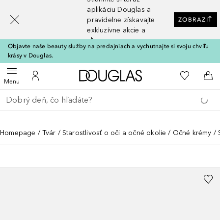
[navigation.slideout.screenreader]
aplikáciu Douglas a
pravidelne získavajte
ZOBRAZIŤ
exkluzívne akcie a
zľavy
Objavte naše beauty služby na predajniach a vychutnajte si svoju chvíľu
krásy v Douglas.
Domov
Do môjho 
Otvoriť menu
Do môjho účtu
Do 
Menu
Choď späť
Vykonajte vyhľadávanie
Homepage
Tvár
Starostlivosť o oči a očné okolie
Očné krémy