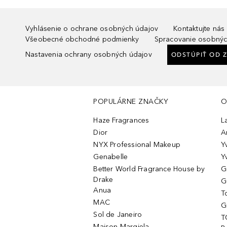
Vyhlásenie o ochrane osobných údajov
Kontaktujte nás
Všeobecné obchodné podmienky
Spracovanie osobnýc
Nastavenia ochrany osobných údajov
ODSTÚPIŤ OD 
POPULÁRNE ZNAČKY
O
Haze Fragrances
L
Dior
A
NYX Professional Makeup
Y
Genabelle
Y
Better World Fragrance House by
G
Drake
G
Anua
T
MAC
G
Sol de Janeiro
T
Maison Margiela