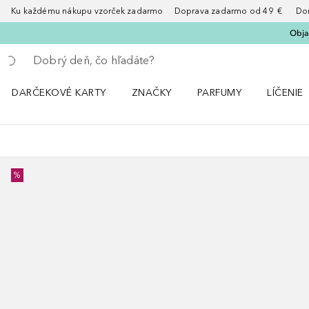
Ku každému nákupu vzorček zadarmo Doprava zadarmo od 49 € Doruče
Obja
Choď späť
Vykonajte vyhľadávanie
DARČEKOVÉ KARTY
ZNAČKY
PARFUMY
LÍČENIE
Otvorte menu ZNAČKY
Otvorte menu Parfumy
Otvorte 
%