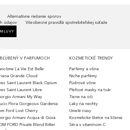
Alternatívne riešenie sporov
h údajov
Všeobecné pravidlá spotrebiteľskej súťaže
ZMLUVY
BĽÚBENÝ V PARFUMOCH
KOZMETICKÉ TRENDY
ancôme La Vie Est Belle
Parfémy a vône
riana Grande Cloud
Niche parfémy
ves Saint Laurent Black Opium
Púdrové vône
ves Saint Laurent Libre
Pleťové masky na tvár
iorgio Armani My Way
Tiene na oči
ucci Flora Gorgeous Gardenia
Laky na nechty
om Ford Lost Cherry
Umelé riasy
iorgio Armani Acqua di Gioia
Kozmeticke štetce na líčenie
OM FORD Private Blend Bitter
Séra s vitamínom C