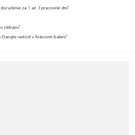
doručenie za 1 až 3 pracovné dni¹
u nákupu¹
 Darujte radosť v krásnom balení¹