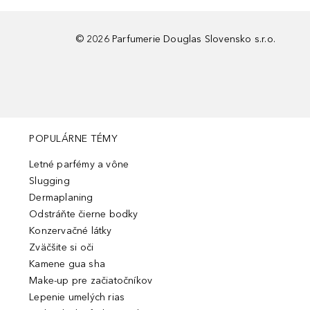
©
2026
Parfumerie Douglas Slovensko s.r.o.
POPULÁRNE TÉMY
Letné parfémy a vône
Slugging
Dermaplaning
Odstráňte čierne bodky
Konzervačné látky
Zväčšite si oči
Kamene gua sha
Make-up pre začiatočníkov
Lepenie umelých rias