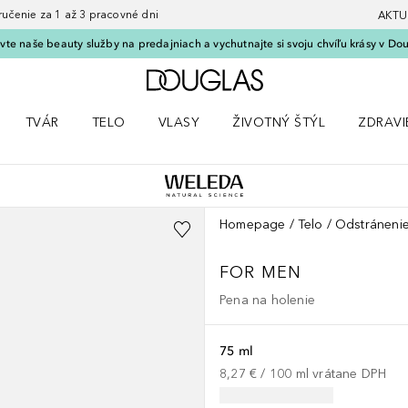
nie za 1 až 3 pracovné dni
AKTU
vte naše beauty služby na predajniach a vychutnajte si svoju chvíľu krásy v Dou
Domov
TVÁR
TELO
VLASY
ŽIVOTNÝ ŠTÝL
ZDRAVI
menu Líčenie
Otvorte menu Tvár
Otvorte menu Telo
Otvorte menu Vlasy
Otvorte menu Životný štýl
Otvorte
Homepage
Telo
Odstránenie
FOR MEN
Pena na holenie
75 ml
8,27 €
 / 
100
ml
vrátane DPH