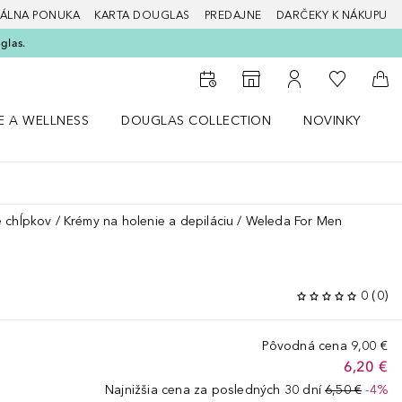
ÁLNA PONUKA
KARTA DOUGLAS
PREDAJNE
DARČEKY K NÁKUPU
glas.
Do môjho 
Do vyhľadávača predajní
Do môjho účtu
Do 
E A WELLNESS
DOUGLAS COLLECTION
NOVINKY
S
 menu Zdravie a wellness
Otvorte menu Douglas Collection
Otvorte menu No
O
 chĺpkov
Krémy na holenie a depiláciu
Weleda For Men
0
(
0
)
Pôvodná cena
9,00 €
6,20 €
Najnižšia cena za posledných 30 dní
6,50 €
-4%